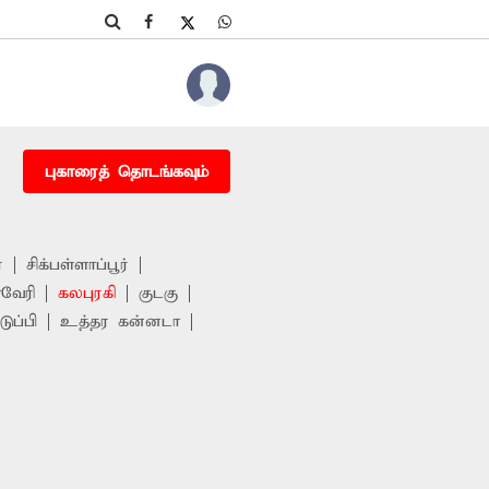
புகாரைத் தொடங்கவும்
்
சிக்பள்ளாப்பூர்
வேரி
கலபுரகி
குடகு
ுப்பி
உத்தர கன்னடா