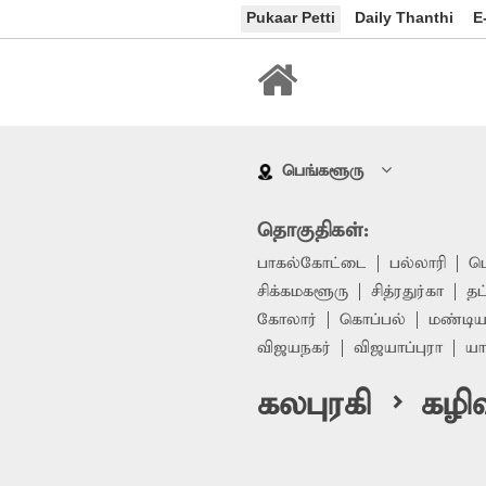
Pukaar Petti
Daily Thanthi
E
பெங்களூரு
தொகுதிகள்:
பாகல்கோட்டை
பல்லாரி
ப
சிக்கமகளூரு
சித்ரதுர்கா
தட
கோலார்
கொப்பல்
மண்டிய
விஜயநகர்
விஜயாப்புரா
யா
கலபுரகி > கழிவு