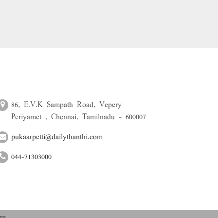
86, E.V.K Sampath Road, Vepery
Periyamet , Chennai, Tamilnadu - 600007
pukaarpetti@dailythanthi.com
044-71303000
re