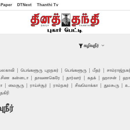
-Paper
DTNext
Thanthi Tv
கழிவுநீர்
ெலகாவி
பெங்களூரு புறநகர்
பெங்களூரு
பீதர்
சாம்ராஜ்நகர
்சிண கன்னடா
தாவணகெரே
தார்வார்
கதக்
ஹாசன்
ஹா
ா
மைசூரு
ராய்ச்சூர்
ராம்நகர்
சிவமொக்கா
துமகூரு
உட
தகிரி
நீர்