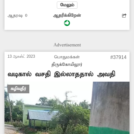
வைக்கோல் கழிவுகள் குவிந்து கிடக்கின்றன.
மேலும்
மேலும் பள்ளியை சுற்றி கழிவுநீர் தேங்கி
ஆதரவு:
0
ஆதரிக்கிறேன்
நிற்கிறது. இதனால் அங்கு சுகாதார சீர்கேடு
ஏற்பட்டு மாணவர்களுக்கு தொற்று நோய் பரவும்
அபாயம் உருவாகியுள்ளது. இதை தவிர்க்க
அதிகாரிகள் உரிய நடவடிக்கை எடுப்பார்களா?
Advertisement
13 ஆகஸ்ட் 2023
பொதுமக்கள்
#37914
திருக்கோயிலூர்
வடிகால் வசதி இல்லாததால் அவதி
கழிவுநீர்