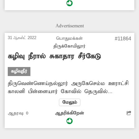
போக்குவரத்துக்கு லாயக்கற்று கிடக்கிறது.
எனவே கழிவுநீர் செல்ல முறையாக வடிகால்
அமைப்பதுடன், சேதமடைந்த சாலையை
Advertisement
சீரமைக்க மாவட்ட நிர்வாகம் நடவடிக்கை
எடுக்குமா?.
31 ஆகஸ்ட் 2022
பொதுமக்கள்
#11864
திருக்கோயிலூர்
கழிவு நீரால் சுகாதார சீர்கேடு
கழிவுநீர்
திருவெண்ணெய்நல்லூர் அருகேசெம்ம ஊராட்சி
காலனி பிள்ளையார் கோவில் தெருவில்
ஆக்கிரமிப்பு மற்றும் கழிவுநீர் வாய்க்கால்
மேலும்
அமைக்காத காரணத்தால் அங்கு சாலையில்
ஆதரவு:
0
ஆதரிக்கிறேன்
கழிவு நீர் தேங்கி நிற்கிறது. இதனால் சாலையில்
பொதுமக்கள் நடந்து கூட செல்ல முடியாத
சூழ்நிலை ஏற்பட்டுள்ளது. மேலும் சுகாதார