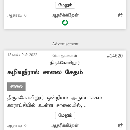
நிற்கிறது. இதனால் அந்த வழியாக இரு சக்கர
மேலும்
வாகனங்களில் செல்பவர்கள் மற்றும் நடந்து
ஆதரவு:
0
ஆதரிக்கிறேன்
செல்பவர்கள் பெரும் சிரமம் அடைந்து
வருகின்றனர். மேலும் பொது மக்களுக்கு
தொற்றுநோய் பரவும் அபாயமும்
உருவாகியுள்ளது. இதை தவிர்க்க சுரங்க
Advertisement
பாதையில் தேங்கி நிற்கும் தண்ணீரை அகற்ற
அதிகாரிகள் நடவடிக்கை எடுப்பார்களா?.
13 செப்டம்பர் 2022
பொதுமக்கள்
#14620
திருக்கோயிலூர்
கழிவுநீரால் சாலை சேதம்
சாலை
திருக்கோவிலூர் ஒன்றியம் அரும்பாக்கம்
ஊராட்சியில் உள்ள சாலையில்,
குடியிருப்புகளில் இருந்து வெளியேறும் கழிவுநீர்
மேலும்
ஆறாக ஓடுகிறது. இதனால் சாலை
ஆதரவு:
0
ஆதரிக்கிறேன்
சேதமடைந்து குண்டும் குழியுமாக