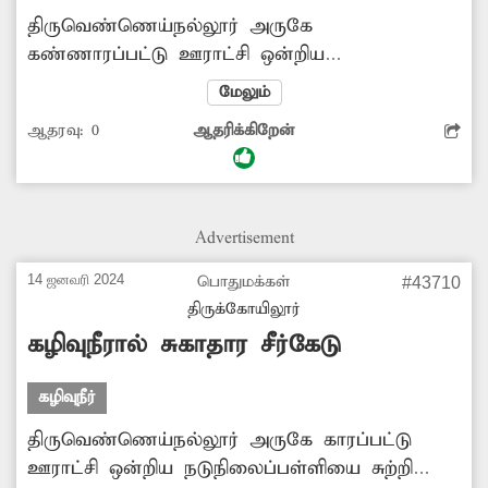
திருவெண்ணெய்நல்லூர் அருகே
கண்ணாரப்பட்டு ஊராட்சி ஒன்றிய
தொடக்கப்பள்ளியில் கழிப்பறை
மேலும்
அமைக்கப்படவில்லை. இதனால் இயற்கை
ஆதரவு:
0
ஆதரிக்கிறேன்
உபாதையை கழிக்க மாணவ-மாணவிகள்
மட்டுமின்றி ஆசிரியர்களும் பெரும் சிரமமடைந்து
வருகின்றனர். எனவே மாணவர்கள் நலன் கருதி
பள்ளி வளாகத்தில் கழிப்பறை வசதி அமைத்து
Advertisement
கொடுக்க மாவட்ட நிர்வாகம் நடவடிக்கை எடுக்க
வேண்டும் என கிராமமக்கள் எதிர்பார்த்து
14 ஜனவரி 2024
பொதுமக்கள்
#43710
வருகின்றனர்.
திருக்கோயிலூர்
கழிவுநீரால் சுகாதார சீர்கேடு
கழிவுநீர்
திருவெண்ணெய்நல்லூர் அருகே காரப்பட்டு
ஊராட்சி ஒன்றிய நடுநிலைப்பள்ளியை சுற்றி