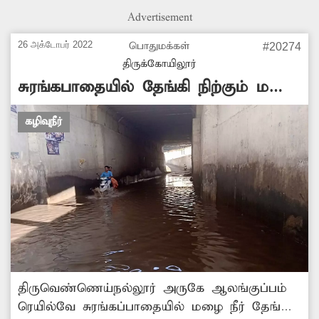
சீர்கேடு ஏற்படுவதால் பொதுமக்களுக்கு
Advertisement
பல்வேறு நோய்கள் பரவி வருகிறது. இதை
தவிர்க்க அங்கு வடிகால் வசதி செய்து தர
26 அக்டோபர் 2022
பொதுமக்கள்
#20274
சம்பந்தப்பட்டதுறை அதிகாரிகள் நடவடிக்கை
திருக்கோயிலூர்
எடுக்க வேண்டியது அவசியம்.
சுரங்கபாதையில் தேங்கி நிற்கும் மழை
நீர்
கழிவுநீர்
திருவெண்ணெய்நல்லூர் அருகே ஆலங்குப்பம்
ரெயில்வே சுரங்கப்பாதையில் மழை நீர் தேங்கி