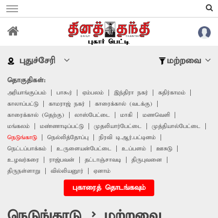
புதுச்சேரி
மற்றவை
தொகுதிகள்:
அரியாங்குப்பம்
பாகூர்
ஏம்பலம்
இந்திரா நகர்
கதிர்காமம்
காலாப்பட்டு
காமராஜ் நகர்
காரைக்கால் (வடக்கு)
காரைக்கால் (தெற்கு)
லாஸ்பேட்டை
மாகி
மணவெளி
மங்கலம்
மண்ணாடிப்பட்டு
முதலியார்பேட்டை
முத்தியால்பேட்டை
நெடுங்காடு
நெல்லித்தோப்பு
நிரவி டி.ஆர்.பட்டினம்
நெட்டப்பாக்கம்
உருளையன்பேட்டை
உப்பளம்
ஊசுடு
உழவர்கரை
ராஜ்பவன்
தட்டாஞ்சாவடி
திருபுவனை
திருநள்ளாறு
வில்லியனூர்
ஏனாம்
புகாரைத் தொடங்கவும்
நெடுங்காடு > மற்றவை