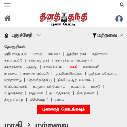
புதுச்சேரி
மற்றவை
தொகுதிகள்:
அரியாங்குப்பம்
பாகூர்
ஏம்பலம்
இந்திரா நகர்
கதிர்காமம்
காலாப்பட்டு
காமராஜ் நகர்
காரைக்கால் (வடக்கு)
காரைக்கால் (தெற்கு)
லாஸ்பேட்டை
மாகி
மணவெளி
மங்கலம்
மண்ணாடிப்பட்டு
முதலியார்பேட்டை
முத்தியால்பேட்டை
நெடுங்காடு
நெல்லித்தோப்பு
நிரவி டி.ஆர்.பட்டினம்
நெட்டப்பாக்கம்
உருளையன்பேட்டை
உப்பளம்
ஊசுடு
உழவர்கரை
ராஜ்பவன்
தட்டாஞ்சாவடி
திருபுவனை
திருநள்ளாறு
வில்லியனூர்
ஏனாம்
புகாரைத் தொடங்கவும்
மாகி > மற்றவை