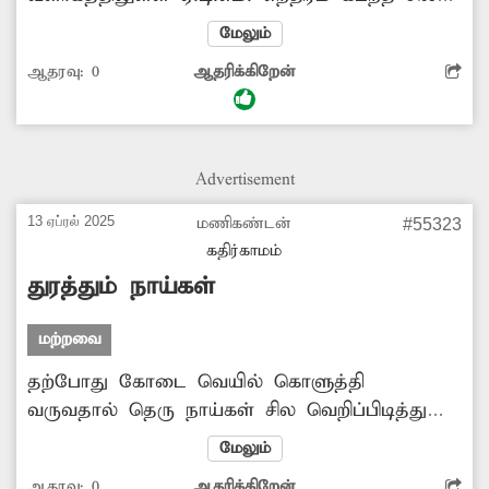
மாதங்களாக செயல்படாமல் கிடக்கிறது. இதை
மேலும்
சரி செய்ய நடவடிக்கை எடுக்கப்படுமா?
ஆதரவு:
0
ஆதரிக்கிறேன்
Advertisement
13 ஏப்ரல் 2025
மணிகண்டன்
#55323
கதிர்காமம்
துரத்தும் நாய்கள்
மற்றவை
தற்போது கோடை வெயில் கொளுத்தி
வருவதால் தெரு நாய்கள் சில வெறிப்பிடித்து
திரிகின்றன. இவை புதுவை நகர சாலை,
மேலும்
தெருக்களில் நடந்து செல்பவர்களை துரத்தி
ஆதரவு:
0
ஆதரிக்கிறேன்