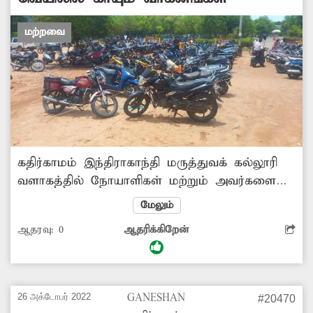
மற்றவை
கதிர்காமம் இந்திராகாந்தி மருத்துவக் கல்லூரி
வளாகத்தில் நோயாளிகள் மற்றும் அவர்களை
பார்க்கும் உறவினர்கள் தங்களது இருசக்கர
மேலும்
வாகனங்களை திறந்த வெளியில் நிறுத்தி
ஆதரவு:
0
ஆதரிக்கிறேன்
வைக்கின்றனர். போதிய மேற்கூரை ஏதும்
இல்லாததால், அவ்வாகனங்கள் வெயில் மற்றும்
மழையில் வீணாகிறது. மேற்கூரை அமைக்க
நடவடிக்கை எடுக்கப்படுமா?
26 அக்டோபர் 2022
GANESHAN
#20470