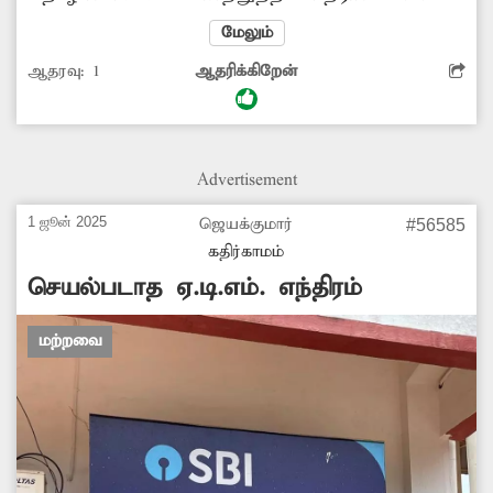
மரம் பட்டுப்போய் உள்ளது. ஏதேனும்
மேலும்
அசம்பாவிதம் ஏற்படும் முன் மரத்தை வெட்டி
ஆதரவு:
1
ஆதரிக்கிறேன்
அகற்ற அதிகாரிகள் நடவடிக்கை எடுப்பார்களா?
Advertisement
1 ஜூன் 2025
ஜெயக்குமார்
#56585
கதிர்காமம்
செயல்படாத ஏ.டி.எம். எந்திரம்
மற்றவை