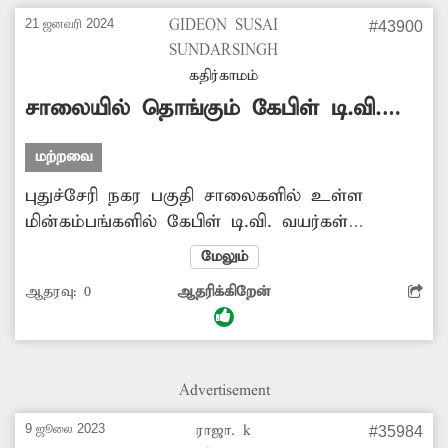
21 ஜனவரி 2024
GIDEON SUSAI
#43900
SUNDARSINGH
கதிர்காமம்
சாலையில் தொங்கும் கேபிள் டி.வி.
வயர்கள்
மற்றவை
புதுச்சேரி நகர பகுதி சாலைகளில் உள்ள
மின்கம்பங்களில் கேபிள் டி.வி. வயர்கள்
சுற்றப்பட்டுள்ளது. பல இடங்களில் இந்த
மேலும்
வயர்கள் அறுந்து சாலையில் இருசக்கரங்களில்
ஆதரவு:
0
ஆதரிக்கிறேன்
செல்பவர்களை விபத்தில் சிக்கும் வகையில்
தொங்கியபடி உள்ளது. இதனை சரிசெய்ய
அதிகாரிகள் நடவடிக்கை எடுப்பார்களா?
Advertisement
9 ஜூலை 2023
ராஜா. k
#35984