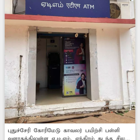
புதுச்சேரி கோரிமேடு காவலர் பயிற்சி பள்ளி
வளாகத்திலுள்ள ஏ.டி.எம். எந்திரம் கடந்த சில