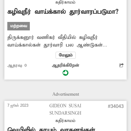
கதிர்காமம்
கழிவுநீர் வாய்க்கால் தூர்வாரப்படுமா?
மற்றவை
திருக்கனூர் வணிகர் வீதியில் கழிவுநீர்
வாய்க்கால்கள் தூர்வாரி பல ஆண்டுகள்
ஆவதால் மண், குப்பைகள் அடைத்து கழிவுநீர்
மேலும்
தேங்கி நிற்கிறது. இதனால் துர்நாற்றம்
ஆதரவு:
0
ஆதரிக்கிறேன்
வீசுவதால் பொதுமக்கள், வியாபாரிகளுக்கு
தொற்று நோய் பரவும் அபாயம் ஏற்பட்டுள்ளது.
கழிவுநீர் வாய்க்கால்கள் தூர்வார நடவடிக்கை
எடுக்கப்படுமா?-முத்துரங்கம், திருக்கனூர்.
Advertisement
7 ஜூன் 2023
GIDEON SUSAI
#34043
SUNDARSINGH
கதிர்காமம்
வெயிலில் காயும் வாகனங்கள்