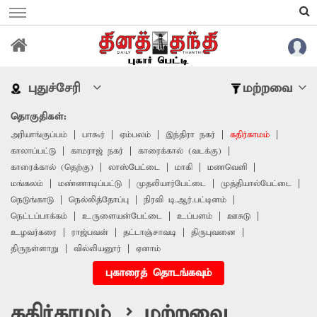
புதுச்சேரி
மற்றவை
தொகுதிகள்:
அரியாங்குப்பம்
பாகூர்
ஏம்பலம்
இந்திரா நகர்
கதிர்காமம்
காலாப்பட்டு
காமராஜ் நகர்
காரைக்கால் (வடக்கு)
காரைக்கால் (தெற்கு)
லாஸ்பேட்டை
மாகி
மணவெளி
மங்கலம்
மண்ணாடிப்பட்டு
முதலியார்பேட்டை
முத்தியால்பேட்டை
நெடுங்காடு
நெல்லித்தோப்பு
நிரவி டி.ஆர்.பட்டினம்
நெட்டப்பாக்கம்
உருளையன்பேட்டை
உப்பளம்
ஊசுடு
உழவர்கரை
ராஜ்பவன்
தட்டாஞ்சாவடி
திருபுவனை
திருநள்ளாறு
வில்லியனூர்
ஏனாம்
புகாரைத் தொடங்கவும்
கதிர்காமம் > மற்றவை