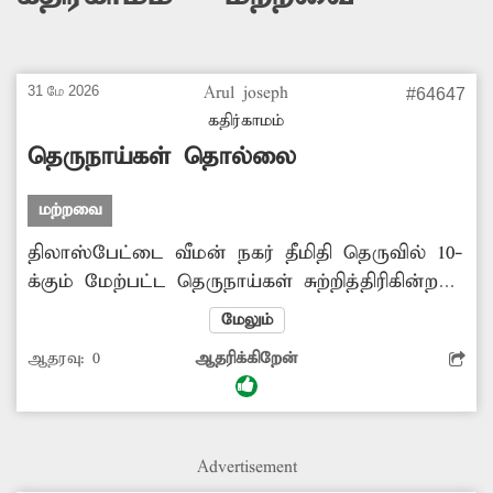
31 மே 2026
Arul joseph
#64647
கதிர்காமம்
தெருநாய்கள் தொல்லை
மற்றவை
திலாஸ்பேட்டை வீமன் நகர் தீமிதி தெருவில் 10-
க்கும் மேற்பட்ட தெருநாய்கள் சுற்றித்திரிகின்றன.
இவை, இருசக்கர வாகனங்களில் செல்பவர்களை
மேலும்
துரத்திச்சென்று கடிக்கிறது. இதனை
ஆதரவு:
0
ஆதரிக்கிறேன்
கட்டுப்படுத்த வேண்டும்.
Advertisement