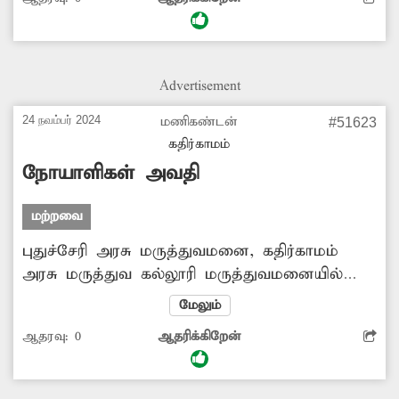
துரத்தி கடிக்க வாய்ப்புள்ளது. எனவே தெரு
நாய்கள் வெறி பிடிக்காமல் இருக்க
சம்பந்தப்பட்ட அதிகாரிகள் நடவடிக்கை
எடுத்தால் நன்றாக இருக்கும்.
Advertisement
24 நவம்பர் 2024
மணிகண்டன்
#51623
கதிர்காமம்
நோயாளிகள் அவதி
மற்றவை
புதுச்சேரி அரசு மருத்துவமனை, கதிர்காமம்
அரசு மருத்துவ கல்லூரி மருத்துவமனையில்
விடுமுறை தினத்தில் டாக்டர்கள்,
மேலும்
உதவியாளர்கள் முறையாக பணியில்
ஆதரவு:
0
ஆதரிக்கிறேன்
இருப்பதில்லை. இதனால் அவசர சிகிச்சைக்கு
வருபவர்கள் நீண்ட நேரம் காத்திருக்க வேண்டிய
நிலை உள்ளது. சம்பந்தப்பட்ட அதிகாரிகள்