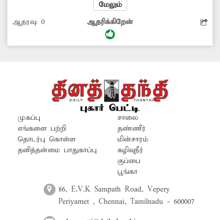
உள்ளது. இந்த கழிப்பிடம் மக்கள்
மேலும்
பயன்பாட்டிற்கு வராமல் மூடியே கிடக்கிறது.
ஆதரவு:
0
ஆதரிக்கிறேன்
இதனை திறந்து மக்கள் பயன்பாட்டிற்கு
கொண்டு வரவேண்டும்.
முகப்பு
சாலை
எங்களை பற்றி
தண்ணீர்
தொடர்பு கொள்ள
மின்சாரம்
தனித்தன்மை பாதுகாப்பு
கழிவுநீர்
குப்பை
பூங்கா
86, E.V.K Sampath Road, Vepery
Periyamet , Chennai, Tamilnadu - 600007