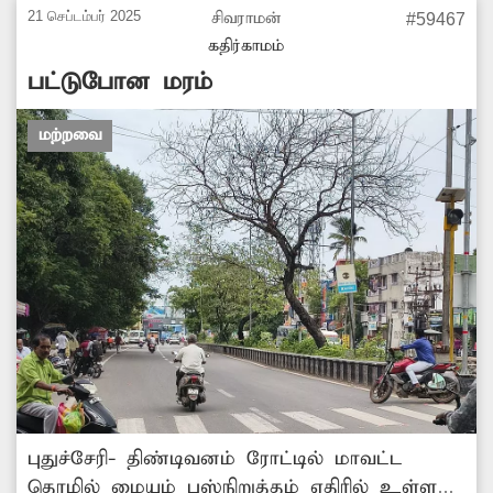
21 செப்டம்பர் 2025
சிவராமன்
#59467
கதிர்காமம்
பட்டுபோன மரம்
மற்றவை
புதுச்சேரி- திண்டிவனம் ரோட்டில் மாவட்ட
தொழில் மையம் பஸ்நிறுத்தம் எதிரில் உள்ள