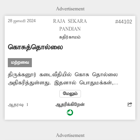
நடவடிக்கை எடுக்க வேண்டும்.
Advertisement
28 ஜனவரி 2024
RAJA SEKARA
#44102
PANDIAN
கதிர்காமம்
கொசுத்தொல்லை
மற்றவை
திருக்கனூர் கடைவீதியில் கொசு தொல்லை
அதிகரித்துள்ளது. இதனால் பொதுமக்கள்,
வியாபாரிகள் பெரிதும் பாதிக்கப்பட்டுள்ளனர்.
மேலும்
கொசுத்தொல்லையை கட்டுப்படுத்த கொசு
ஆதரவு:
1
ஆதரிக்கிறேன்
மருந்து அடிக்கப்படுமா?
Advertisement