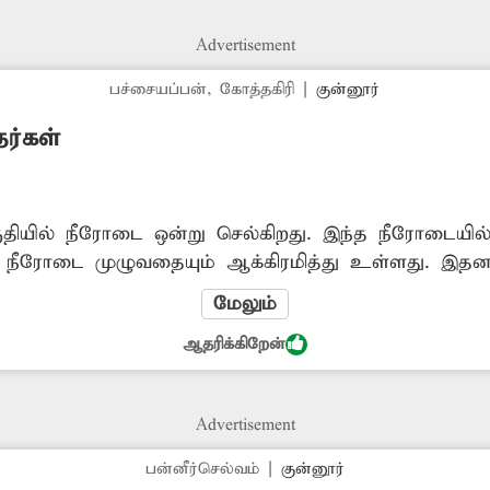
Advertisement
பச்சையப்பன், கோத்தகிரி
|
குன்னூர்
ர்கள்
தியில் நீரோடை ஒன்று செல்கிறது. இந்த நீரோடையில் ம
 நீரோடை முழுவதையும் ஆக்கிரமித்து உள்ளது. இதனா
்படுகிறது. இதன் காரணமாக விவசாயிகள் பாதிக்கப்
மேலும்
ந்துள்ள முட்புதர்களை வெட்டி அகற்றி உடனடியாக தூர
ஆதரிக்கிறேன்
 நடவடிக்கை எடுக்க வேண்டும்.
Advertisement
பன்னீர்செல்வம்
|
குன்னூர்