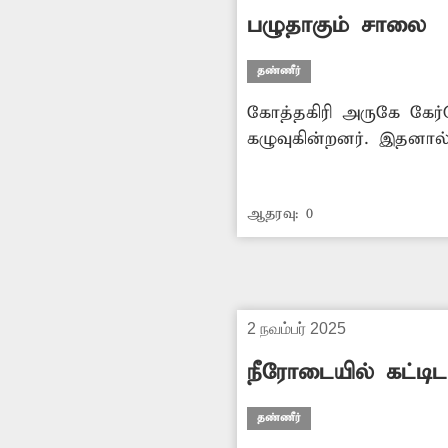
பழுதாகும் சாலை
தண்ணீர்
கோத்தகிரி அருகே கேர்
கழுவுகின்றனர். இதனால
வருகிறது. இதனால் பல 
வழிந்து ஓட வடிகால் வச
ஆதரவு:
0
அந்த வழியாக சென்று வர
அங்கு வாகனங்களை நிறு
2 நவம்பர் 2025
நீரோடையில் கட்டிட
தண்ணீர்