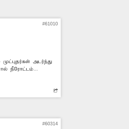
#61010
ுட்புதர்கள் அடர்ந்து
ல் நீரோட்டம்
படக்கூடும். எனவே
்வார சம்பந்தப்பட்ட
#60314