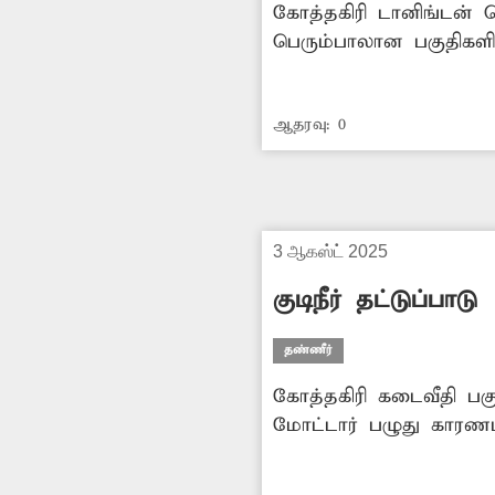
கோத்தகிரி டானிங்டன் 
பெரும்பாலான பகுதிகளில
எனவே நீரோடை ஆக்கிரமி
ஆதரவு:
0
3 ஆகஸ்ட் 2025
குடிநீர் தட்டுப்பாடு
தண்ணீர்
கோத்தகிரி கடைவீதி பகுத
மோட்டார் பழுது காரண
இதனால் குடிநீர் தட்டுப
கொடுத்து வாங்கி குட