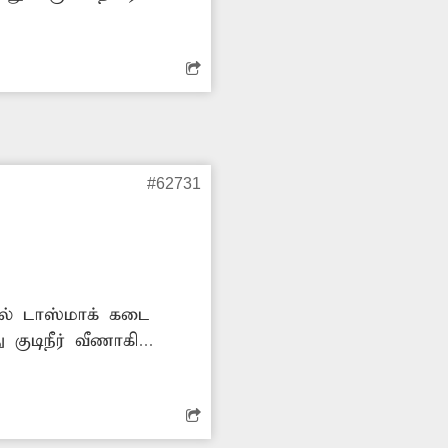
 உள்ளது. இதனால்
ாதிக்கப்படும் அபாயம்
ிகாரிகள் உரிய
#62731
யில் டாஸ்மாக் கடை
 குடிநீர் வீணாகி
 குடிநீர்
குழாயை சீரமைக்க