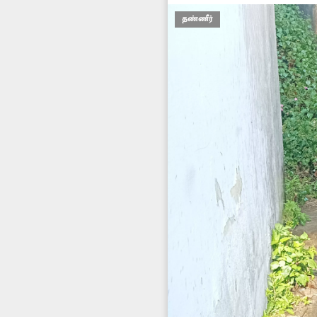
தண்ணீர்