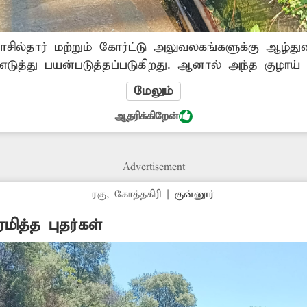
சில்தார் மற்றும் கோர்ட்டு அலுவலகங்களுக்கு ஆழ்து
எடுத்து பயன்படுத்தப்படுகிறது. ஆனால் அந்த குழாய் 
ரை இயக்கும்போது தண்ணீர் வீணாக வெளியேறி வரு
மேலும்
ணாவதை தடுக்க வேண்டும்.
ஆதரிக்கிறேன்
Advertisement
ரகு, கோத்தகிரி
|
குன்னூர்
ித்த புதர்கள்