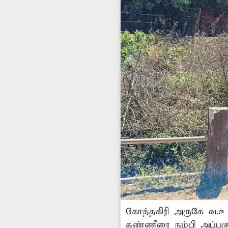
கோத்தகிரி அருகே வ.உ.
தண்ணீரை நம்பி அப்பகு