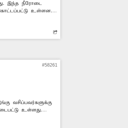
து. இந்த நீரோடை
 கொட்டப்பட்டு உள்ளன.
எடுக்க வேண்டும்.
#58261
ங்கு வசிப்பவர்களுக்கு
டைபட்டு உள்ளது.
கள். மேலும் விலை
ாக மோட்டார் பழுதை