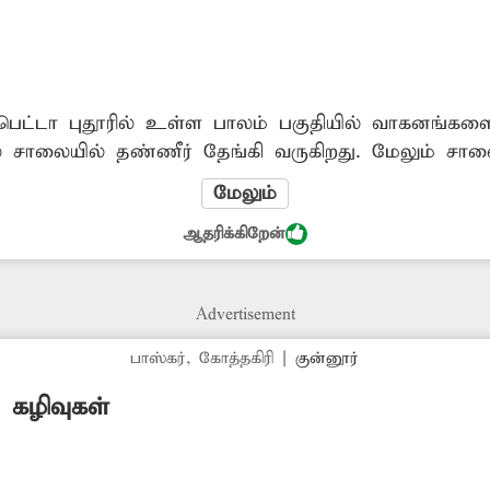
பெட்டா புதூரில் உள்ள பாலம் பகுதியில் வாகனங்களை
் சாலையில் தண்ணீர் தேங்கி வருகிறது. மேலும் சால
இடங்களில் சாலை மேடு, பள்ளமாக காட்சி அளிக்கிறத
மேலும்
தி கூட சரிவர கிடையாது. இதனால் போக்குவரத்துக்கு
ஆதரிக்கிறேன்
ும் வாகன ஓட்டிகள் மற்றும் பாதசாரிகள் கடும் சிர
த்தி கழுவுவதை தடுக்க வேண்டும்.
Advertisement
பாஸ்கர், கோத்தகிரி
|
குன்னூர்
 கழிவுகள்