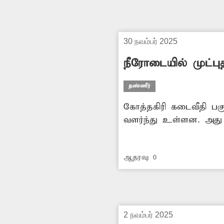
30 நவம்பர் 2025
நீரோடையில் முட்புத
தண்ணீர்
கோத்தகிரி கடைவீதி பகு
வளர்ந்து உள்ளன. அது
தடைபடும் அபாயம் காணப
அந்த நீரோடையில் வளர்
ஆதரவு:
0
துறை அதிகாரிகள் உரிய
2 நவம்பர் 2025