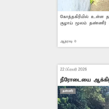
கோத்தகிரியில் உள்ள தா
குழாய் மூலம் தண்ணீர் 
இதனால் மின் மோட்டா
சீரமைத்து தண்ணீர் வீ
ஆதரவு:
0
22 பிப்ரவரி 2026
நீரோடையை ஆக்கிரம
தண்ணீர்