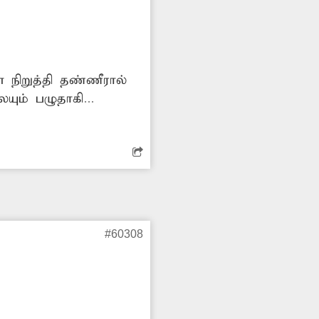
 நிறுத்தி தண்ணீரால்
ையும் பழுதாகி
ு. அங்கு தண்ணீர்
 இடையூறு ஏற்படுகிறது.
மப்படுகின்றனர். எனவே
#60308