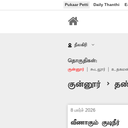
Pukaar Petti
Daily Thanthi
E
நீலகிரி
தொகுதிகள்:
குன்னூர்
கூடலூர்
உதகமண
குன்னூர் > தண
8 மார்ச் 2026
வீணாகும் குடிநீர்