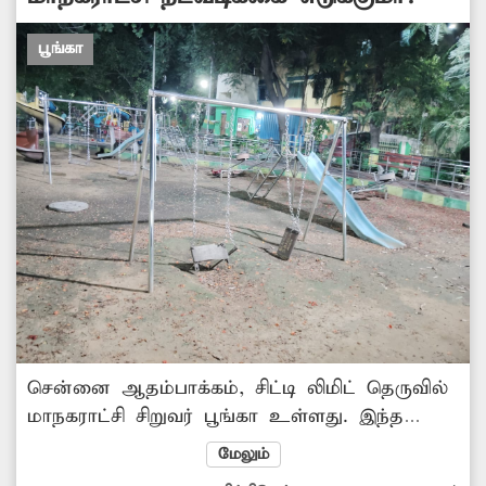
பூங்கா
சென்னை ஆதம்பாக்கம், சிட்டி லிமிட் தெருவில்
மாநகராட்சி சிறுவர் பூங்கா உள்ளது. இந்த
பூங்கா சரியாக பராமரிக்கப்படாமல் மோசமான
மேலும்
நிலையில் உள்ளது. பூங்காவில் உள்ள ஊஞ்சல்,