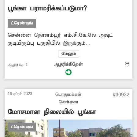
எடுக்கப்படவில்லை. எனவே, சம்பந்தப்பட்ட
பூங்கா பராமரிக்கப்படுமா?
மாநகராட்சி அதிகாரிகள் உரிய நடவடிக்கை
எடுக்க வேண்டும் என அப்பகுதி மக்கள்
ட்ரெண்டிங்
கோரிக்கை விடுத்துள்ளனர்.
சென்னை நொளம்பூர் எம்.சி.கே.லே அவுட்
குடியிருப்பு பகுதியில் இருக்கும்
பூங்கா.பராமரிப்பின்றி உள்ளது. இதனால்
மேலும்
அப்பகுதியில் சிறுவர்கள், பெரியவர்கள் அந்த
ஆதரவு:
1
ஆதரிக்கிறேன்
பூங்காவை பயன்படுத்த முடியாத நிலையில்
உள்ளது. எனவே சமந்தப்பட்ட அதிகாரிகள்
இந்த பூங்காவை பராமரிக்க உரிய நடவடிக்கை
எடுப்பார்களா ?
16 ஏப்ரல் 2023
பொதுமக்கள்
#30932
சென்னை
மோசமான நிலையில் பூங்கா
ட்ரெண்டிங்