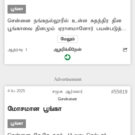
வேண்டும்.
பூங்கா
சென்னை நங்கநல்லூரில் உள்ள சுதந்திர தின
பூங்காவை தினமும் ஏராளமானோர் பயன்படுத்தி
வருகின்றனர். பூங்காவின் பெயர் பலகை
மேலும்
அமைக்கபட்டிருக்கும் இடத்திற்கு முன்பாக சிலர்
ஆதரவு:
1
ஆதரிக்கிறேன்
போஸ்டர்களை ஒட்டியும், விளம்பர பதாகைகளை
வைத்தும் பூங்காவை அசுத்தம் செய்கின்றனர்.
இதனால் பூங்காவின் தோற்றம் பொலிவிழந்து
காணப்படுகிறது. எனவே, சம்பந்தப்பட்ட
Advertisement
மாநகராட்சி அதிகாரிகள் பூங்காவை சுற்றி
ஒட்டப்பட்டுள்ள போஸ்டர்களை அகற்ற
4 மே 2025
சமூக ஆர்வலர்
#55819
உடனடியாக நடவடிக்கை எடுக்க வேண்டும் என
சென்னை
அப்பகுதி பொதுமக்கள் கோரிக்கை
மோசமான பூங்கா
விடுத்துள்ளனர்.
பூங்கா