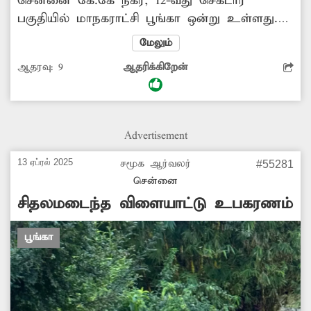
சென்னை கே.கே நகர், 12-வது செக்டார்
பகுதியில் மாநகராட்சி பூங்கா ஒன்று உள்ளது.
இந்த பூங்காவில் உள்ள சிறுவர்களுக்கான
மேலும்
விளையாட்டு உபகரணங்கள் அனைத்தும்
ஆதரவு:
9
ஆதரிக்கிறேன்
சேதமடைந்து கிடக்கிறது. இதில் சிறுவர்கள்
விளையாடும் போது காயம் ஏற்படும் அபாயம்
உள்ளது. எனவே, சிறுவர்களின் நலனை
கருத்தில் கொண்டு மாநகராட்சி அதிகாரிகள்
Advertisement
உடனே விளையாட்டு உபகரணங்களை சரி
செய்ய நடவடிக்கை எடுக்க வேண்டும்.
13 ஏப்ரல் 2025
சமூக ஆர்வலர்
#55281
சென்னை
சிதலமடைந்த விளையாட்டு உபகரணம்
பூங்கா