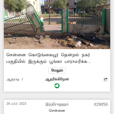
சென்னை கொடுங்கையூர் தென்றல் நகர்
பகுதியில் இருக்கும் பூங்கா பாராமரிக்க
படாமலும் சுவர்கல் இடிந்து காணப்படுகிறது.
மேலும்
மேலும் முதியவர்கள் மற்றும் சிறுவர்கள்
ஆதரவு:
1
ஆதரிக்கிறேன்
நடைபயணம் மற்றும் விளையாட செல்ல
முடியமல் இருக்கிறது எனவே இந்த பூங்காவை
சீர்மைக்க மாநகராட்சி அதிகாரிகல் நடவடிக்கை
எடுக்க வேண்டும்.
29 மார்ச் 2023
இந்திரானுஜம்
#29859
சென்னை