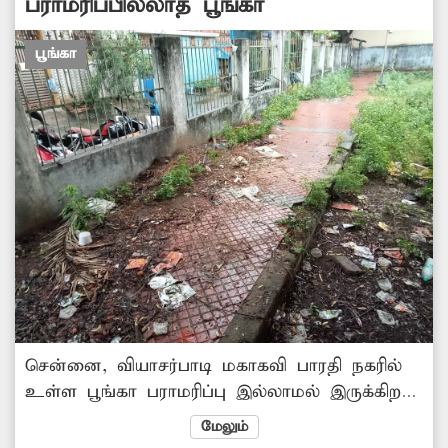
பராமரிப்பில்லாத பூங்கா
பூங்கா
சென்னை, வியாசர்பாடி மகாகவி பாரதி நகரில்
உள்ள பூங்கா பராமரிப்பு இல்லாமல் இருக்கிறது.
பூங்கா முழுவதும் செடி, கொடிகள் வளர்ந்து விச
மேலும்
பூச்சிகளும், கொசு தொல்லையும் அதிகமாக