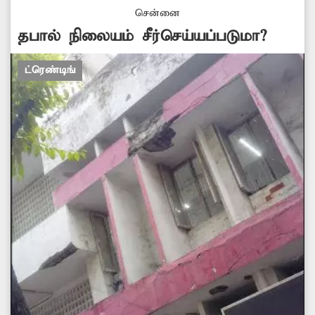
சென்னை
தபால் நிலையம் சீர்செய்யப்படுமா?
ட்ரெண்டிங்