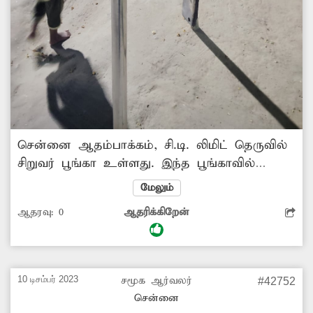
சென்னை ஆதம்பாக்கம், சி.டி. லிமிட் தெருவில்
சிறுவர் பூங்கா உள்ளது. இந்த பூங்காவில்
உள்ள ஊஞ்சல் மற்றும் சருக்கு உபகரணங்கள்
மேலும்
துரு பிடித்து, மோசமான நிலையில் உள்ளது.
ஆதரவு:
0
ஆதரிக்கிறேன்
இதனால் சிறுவர்கள் விளையாட முடியாத நிலை
உள்ளது. எனவே மாநகராட்சி அதிகாரிகள்
சேதடடைந்த விளையாட்டு உபகரணங்களை சரி
செய்து பயன்பாட்டுக்கு கொண்டு வர
10 டிசம்பர் 2023
சமூக ஆர்வலர்
#42752
நடவடிக்கை எடுக்க வேண்டும்.
சென்னை