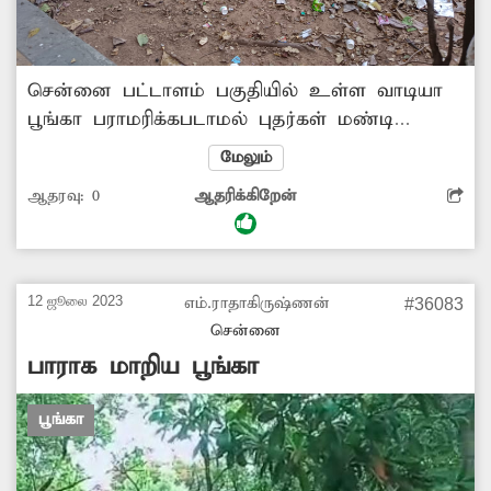
சென்னை பட்டாளம் பகுதியில் உள்ள வாடியா
பூங்கா பராமரிக்கபடாமல் புதர்கள் மண்டி
காணப்படுகிறது. குப்பைகள் சுத்தம்
மேலும்
செய்யப்படாமல் உள்ளது. பூங்காவை பராமரிக்க
ஆதரவு:
0
ஆதரிக்கிறேன்
ஆட்கள் இல்லாததால் பள்ளி மாணவர்களும்,
இளைஞர்களும் பயன்படுத்தமுடியாத நிலை
ஏற்பட்டுள்ளது. மேலும், இங்குள்ள விளையாட்டு
உபகரணங்கள் பழுதடைந்து கிடக்கிறது. இரவு
12 ஜூலை 2023
எம்.ராதாகிருஷ்ணன்
#36083
நேரங்களில் சமூகவிரோதிகளின் கூடாரமாக மாறி
சென்னை
வருகிறது. எனவே இந்த பூங்காவை பராமரிக்க
பாராக மாறிய பூங்கா
அதிகாரிகள் நடவடிக்கை எடுப்பார்களா?
பூங்கா