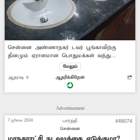
சென்னை அண்ணாநகர் டவர் பூங்காவிற்கு
தினமும் ஏராளமான பொதுமக்கள் வந்து
செல்கின்றனர். பூங்கா சரியான முறையில்
மேலும்
பராமரிக்கப்படவில்லை. மேலும், பூங்காவில்
ஆதரவு:
0
ஆதரிக்கிறேன்
உள்ள ஆண்கள் கழிவறையில் தண்ணீர்
குழாய்கள் அனைத்தும் உடைந்துள்ளது.
இதனால் தண்ணீர் வீணாவதுடன், கழிவறைக்கு
வருபவர்கள் தண்ணீர் இல்லாமல்
Advertisement
அவதியடைகின்றனர். இதுகுறித்து மாநகராட்சி
அதிகாரிகள் உடனடி நடவடிக்கை எடுக்க
7 ஜூலை 2024
பார்த்தி
#48074
வேண்டும்.
சென்னை
மாநகராட்சி நடவடிக்கை எடுக்குமா?