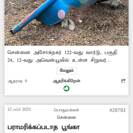
சென்னை அசோக்நகர் 122-வது வார்டு, பகுதி
24, 12-வது அவென்யூவில் உள்ள சிறுவர்
விளையாட்டுத் திடலுடன் கூடிய பூங்கா
மேலும்
பராமரிப்பின்றி அவல நிலையில் உள்ளது.
ஆதரவு:
0
ஆதரிக்கிறேன்
சிறுவர், சிறுமியர், பெண்கள் மற்றும்
நடைபயிற்சி மேற்கொள்வோர் என தினமும்
நூற்றுக்கணக்கானவர்கள் வந்து செல்லும் இந்த
பூங்காவில் விளையாட்டு மற்றும்
12 மார்ச் 2023
பொதுமக்கள்
#28793
உடற்பயிற்சிக்கான உபகரணங்கள் உடைந்து
சென்னை
காணப்படுவதுடன் அன்றாடம் தூய்மை பணியும்
பராமரிக்கப்படாத பூங்கா
நடைபெறாமல் குப்பைக் கூளங்கள் நிறைந்து