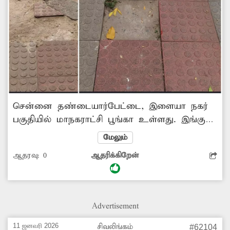
சென்னை தண்டையார்பேட்டை, இளையா நகர்
பகுதியில் மாநகராட்சி பூங்கா உள்ளது. இங்கு
ஏராளமான பொதுமக்கள் தங்கள்
மேலும்
குழந்தைகளுடன் தினமும் வந்துசெல்வது
ஆதரவு:
0
ஆதரிக்கிறேன்
வழக்கம். இந்த பூங்காவில் ஆங்காங்கே
சுவர்கள், நடைபாதைகள் சேதமடைந்த உள்ளது.
மாநகராட்சி துறை அதிகாரிகள் நடவடிக்கை
எடுத்து பூங்காவை சீரமைப்பார்களா என
Advertisement
பொதுமக்கள் எதிர்ப்பார்க்கின்றனர்.
11 ஜனவரி 2026
சிவலிங்கம்
#62104