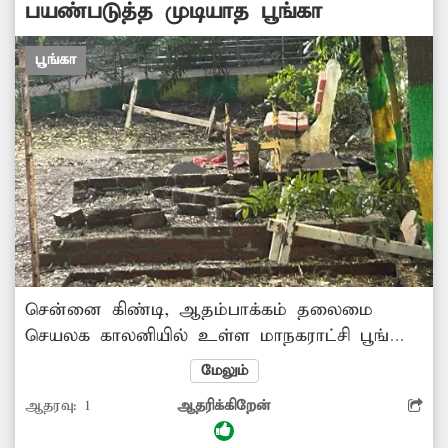
பயண்படுத்த முடியாத பூங்கா
பூங்கா
சென்னை கிண்டி, ஆதம்பாக்கம் தலைமை
செயலக காலனியில் உள்ள மாநகராட்சி பூங்கா
பராமரிப்பு இல்லாமல் மிகவும் மோசமாக
மேலும்
உள்ளது. இதனால் பொதுமக்கள் யாரும்
ஆதரவு:
1
ஆதரிக்கிறேன்
பூங்காவை பயன்படுத்த முடியாத நிலையில்
உள்ளது. இதுகுறித்து பல முறை 174-வது