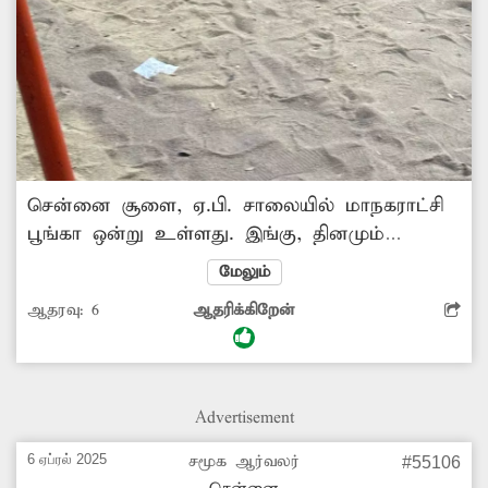
சென்னை சூளை, ஏ.பி. சாலையில் மாநகராட்சி
பூங்கா ஒன்று உள்ளது. இங்கு, தினமும்
ஏராளமான சிறுவர்கள், பெரியவர்கள் வந்து
மேலும்
செல்கின்றனர். ஆனால், பூங்காவில் உள்ள
ஆதரவு:
6
ஆதரிக்கிறேன்
விளையாட்டு உபகரணங்கள் சிதலமடைந்து,
பயன்படுத்த முடியாத நிலையில் உள்ளது.
இதனால் இங்கு விளையாட வருபவர்கள் கடும்
சிரமத்திற்கு உள்ளாகின்றனர். எனவே
Advertisement
மாநகராட்சி அதிகாரிகள் உடனடியாக உடைந்த
விளையாட்டு உபகரணங்களை சரி செய்ய
6 ஏப்ரல் 2025
சமூக ஆர்வலர்
#55106