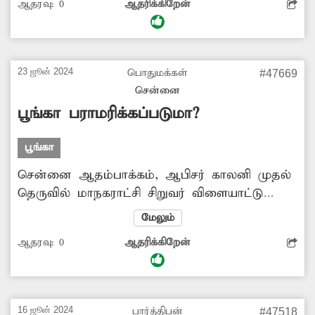
ஆதரவு:
0
ஆதரிக்கிறேன்
சருக்கு போன்ற உபகரணங்கள் சேதமடைந்து
உள்ளது. இதனால் அந்த பகுதி பொதுமக்கள்
தூரத்தில் உள்ள மற்றொரு பூங்காவிற்கு
செல்லும் நிலை உள்ளது. எனவே மாநகராட்சி
23 ஜூன் 2024
பொதுமக்கள்
#47669
அதிகாரிகள் பூங்காவை சீரமைக்க நடவடிக்கை
சென்னை
எடுக்க வேண்டும்.
பூங்கா பராமரிக்கப்படுமா?
பூங்கா
சென்னை ஆதம்பாக்கம், ஆபிசர் காலனி முதல்
தெருவில் மாநகராட்சி சிறுவர் விளையாட்டு
பூங்கா உள்ளது. இந்த பூங்கா சரியாக
மேலும்
பராமரிக்கப்படாததால் செடி, கொடி படர்ந்து புதர்
ஆதரவு:
0
ஆதரிக்கிறேன்
போல் காட்சியளிக்கிறது. மேலும் மின்விளக்குள்
எரியாததால் இரவு நேரங்களில் பொதுமக்கள்
யாரும் பூங்காவிற்கு வருவதில்லை. இதனால்
அந்த பகுதி மக்கள் தொலைவில் உள்ள
16 ஜூன் 2024
பார்த்திபன்
#47518