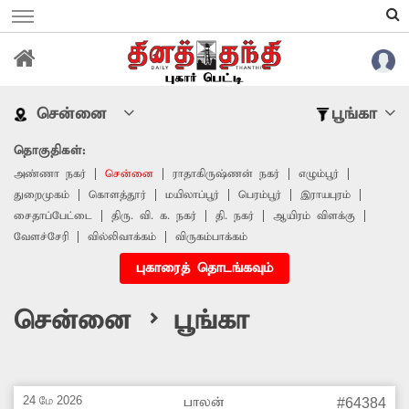
சென்னை
பூங்கா
தொகுதிகள்:
அண்ணா நகர்
சென்னை
ராதாகிருஷ்ணன் நகர்
எழும்பூர்
துறைமுகம்
கொளத்தூர்
மயிலாப்பூர்
பெரம்பூர்
இராயபுரம்
சைதாப்பேட்டை
திரு. வி. க. நகர்
தி. நகர்
ஆயிரம் விளக்கு
வேளச்சேரி
வில்லிவாக்கம்
விருகம்பாக்கம்
புகாரைத் தொடங்கவும்
சென்னை > பூங்கா
24 மே 2026
பாலன்
#64384