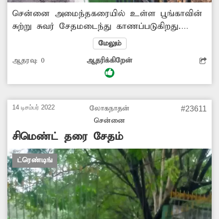
சென்னை அமைந்தகரையில் உள்ள பூங்காவின்
சுற்று சுவர் சேதமடைந்து காணப்படுகிறது.
இதனால் பூங்காவிற்கு வரும் குழந்தைகள் மீது
மேலும்
சுவர் இடிந்து விழும் அபாயம் உள்ளது. எனவே
ஆதரவு:
0
ஆதரிக்கிறேன்
அசம்பவிதம் ஏற்படும் முன்பு பூங்காவை சரி
செய்ய மாநகராட்சி நிர்வாகம் வழி செய்ய
வேண்டும்.
14 டிசம்பர் 2022
லோகநாதன்
#23611
சென்னை
சிமெண்ட் தரை சேதம்
ட்ரெண்டிங்