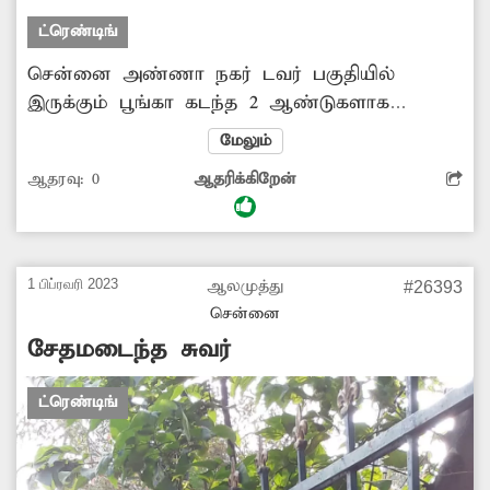
நோய் தொற்றால் மக்கள் பாதிக்கப்படும் சுழல்
ட்ரெண்டிங்
நிலவுகிறது. பெருநகர மாநகராட்சி அதிகாரிகள்
உடனடியாக உரிய...
சென்னை அண்ணா நகர் டவர் பகுதியில்
இருக்கும் பூங்கா கடந்த 2 ஆண்டுகளாக
பராமரிப்பு இல்லாமல் உடற்பயிற்சி பொருட்கள்
மேலும்
குழந்தைகள் விளையாடும் பொருட்கள்
ஆதரவு:
0
ஆதரிக்கிறேன்
அனைத்தும் உடைந்த நிலையில் உள்ளது.
அங்கு இருக்கும் மின்கம்பங்ளும் பாதுகாப்பாற்ற
நிலையில் உள்ளது இந்த பிரச்சினையை சரி
செய்ய மாநகராட்சி துறை அதிகாரிகள்
1 பிப்ரவரி 2023
ஆலமுத்து
#26393
நடவடிக்கை எடுப்பார்களா?
சென்னை
சேதமடைந்த சுவர்
ட்ரெண்டிங்