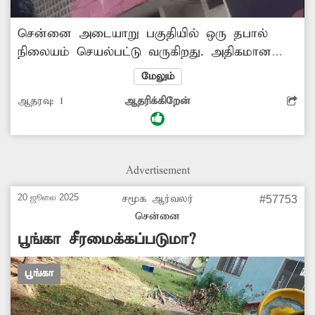
சென்னை அடையாறு பகுதியில் ஒரு தபால்
நிலையம் செயல்பட்டு வருகிறது. அதிகமான
பொதுமக்கள் தினந்தோறும் பயன்படுத்தும் இந்த
மேலும்
தபால்நிலையத்தின் சில இடங்களில் மேல்பூச்சு
ஆதரவு:
1
ஆதரிக்கிறேன்
சேதமடைந்து காணப்படுகிறது. இதனால் அங்கு
வரும் மக்கள் அச்சத்தில் உள்ளனர். எனவே
சம்பந்தப்பட்ட தபால் நிலைய அதிகாரிகள்
நிலையத்தை சீரமைக்க உடனடி நடவடிக்கை
Advertisement
எடுக்க வேண்டும்.
20 ஜூலை 2025
சமூக ஆர்வலர்
#57753
சென்னை
பூங்கா சீரமைக்கப்படுமா?
பூங்கா