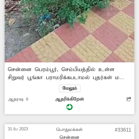
சென்னை பெரம்பூர், செம்பியத்தில் உள்ள
சிறுவர் பூங்கா பராமரிக்கபடாமல் புதர்கள் மண்டி
காட்சி அளிக்கிறது. இரவு நேரங்களில்
மேலும்
குடிகாரர்களின் இருப்பிடமாக மாறிவிடுகிறது.
ஆதரவு:
0
ஆதரிக்கிறேன்
பூங்காவை பராமரிக்க ஆட்கள் இல்லாததால்
பள்ளி மாணவர்களும், இளைஞர்களும்
பயன்படுத்தமுடியாத நிலை ஏற்பட்டுள்ளது.
இதைப்பற்றி பலமுறை அதிகாரிகளிடம் புகார்
31 மே 2023
பொதுமக்கள்
#33611
அளித்தும் எந்த நடவடிக்கையும்
சென்னை