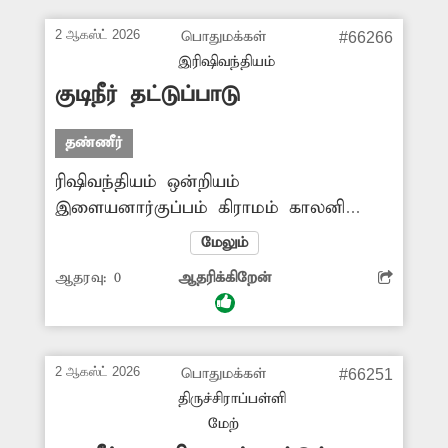
அப்பகுதியில் கடும் தண்ணீர் தட்டுப்பாடு
ஏற்பட்டுள்ளது. எனவே குழாய்
2 ஆகஸ்ட் 2026
பொதுமக்கள்
#66266
உடைப்பை விரைந்து சீரமைக்க
இரிஷிவந்தியம்
வேண்டும்.
குடிநீர் தட்டுப்பாடு
தண்ணீர்
ரிஷிவந்தியம் ஒன்றியம்
இளையனார்குப்பம் கிராமம் காலனி
பகுதிக்கு குடி தண்ணீர் வரவில்லை.
மேலும்
இதனால் அப்பகுதி மக்கள் கடைகளில்
ஆதரவு:
0
ஆதரிக்கிறேன்
பணம் கொடுத்து குடிநீர் வாங்கி
பயன்படுத்த வேண்டிய அவல நிலை
தொடர்கிறது. இதுகுறித்து
சம்பந்தப்பட்டஅதிகாரிகளிடம் புகார்
2 ஆகஸ்ட் 2026
பொதுமக்கள்
#66251
அளித்தும் நடவடிக்கை
திருச்சிராப்பள்ளி
எடுக்கப்படவில்லை. எனவே குடிநீர்
மேற்
தட்டுப்பாட்டை தவிர்க்க அதிகாரிகள்