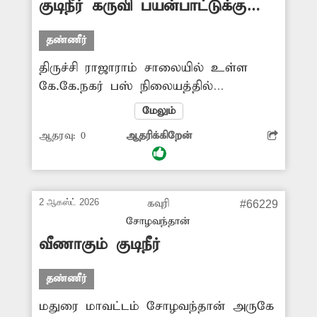
குடிநீர் கருவி பயன்பாட்டுக்கு
உரிய நடவடிக்கை எடுக்க வேண்டியது
வருமா?
அவசியம்.
தண்ணீர்
திருச்சி ராஜாராம் சாலையில் உள்ள
கே.கே.நகர் பஸ் நிலையத்தில்
பயணிகளின் தேவைக்காக
மேலும்
சுத்திகரிக்கப்பட்ட குடிநீர் கருவி
ஆதரவு:
0
ஆதரிக்கிறேன்
அமைக்கப்பட்டது. ஆனால், இந்த குடிநீர்
கருவி தற்போது எந்தவித பயன்பாடும்
இல்லாமல் முடங்கி கிடக்கிறது. இதனால்
பஸ் நிலையத்திற்கு வந்து செல்லும்
2 ஆகஸ்ட் 2026
கவுரி
#66229
பயணிகள் குடிநீர் கிடைக்காமல்
சோழவந்தான்
அவதிப்படுகின்றனர். எனவே, முடங்கி
வீணாகும் குடிநீர்
கிடக்கும் குடிநீர் கருவியை பழுதுநீக்கி
பயன்பாட்டுக்கு கொண்டுவர
தண்ணீர்
சம்பந்தப்பட்ட அதிகாரிகள் விரைந்து
மதுரை மாவட்டம் சோழவந்தான் அருகே
நடவடிக்கை எடுக்க வேண்டும்.