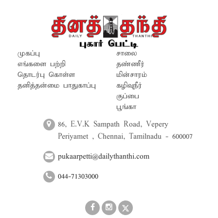
நடவடிக்கையாக ஏரியை சுத்தம்
செய்தனர். உடனடி நடவடிக்கை எடுத்த
அதிகாரிகளுக்கும், அதற்கு தூண்டுதலாக
நின்ற 'தினத்தந்தி' பத்திரிகைக்கும்
அப்பகுதி பொதுமக்கள் பாராட்டை
முகப்பு
சாலை
தெரிவித்துள்ளனர்.
எங்களை பற்றி
தண்ணீர்
தொடர்பு கொள்ள
மின்சாரம்
தனித்தன்மை பாதுகாப்பு
கழிவுநீர்
குப்பை
பூங்கா
86, E.V.K Sampath Road, Vepery
Periyamet , Chennai, Tamilnadu - 600007
pukaarpetti@dailythanthi.com
044-71303000