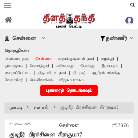
சென்னை
தண்ணீர்
தொகுதிகள்:
அண்ணா நகர்
சென்னை
ராதாகிருஷ்ணன் நகர்
எழும்பூர்
துறைமுகம்
கொளத்தூர்
மயிலாப்பூர்
பெரம்பூர்
இராயபுரம்
சைதாப்பேட்டை
திரு. வி. க. நகர்
தி. நகர்
ஆயிரம் விளக்கு
வேளச்சேரி
வில்லிவாக்கம்
விருகம்பாக்கம்
புகாரைத் தொடங்கவும்
குடிநீர் பிரச்சினை சீராகுமா?
முகப்பு
தண்ணீர்
27 ஜூலை 2025
சென்னை
#57976
குடிநீர் பிரச்சினை சீராகுமா?