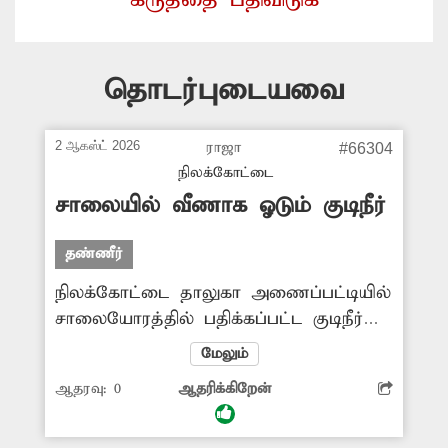
தொடர்புடையவை
2 ஆகஸ்ட் 2026
ராஜா
#66304
நிலக்கோட்டை
சாலையில் வீணாக ஓடும் குடிநீர்
தண்ணீர்
நிலக்கோட்டை தாலுகா அணைப்பட்டியில்
சாலையோரத்தில் பதிக்கப்பட்ட குடிநீர்
குழாயில், கடந்த சில நாட்களுக்கு முன்பு
மேலும்
உடைப்பு ஏற்பட்டது. இதனால் குடிநீர்
ஆதரவு:
0
ஆதரிக்கிறேன்
வெளியேறி சாலையில் ஆறாக ஓடி
வீணாகிறது. இதன் காரணமாக