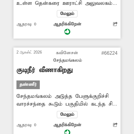
உள்ள தென்கரை ஊராட்சி அலுவலகம்
அருகே உள்ள குடிநீர் வினியோகம்
மேலும்
செய்யப்படும் குழாய் இணைப்பில்
ஆதரவு:
0
ஆதரிக்கிறேன்
உடைப்பு ஏற்பட்டு தண்ணீர் சாலையில்
அதிகளவில் செல்கிறது. இதனால் குடிநீர்
வீணாகுவதுடன் போக்குவரத்துக்கும்
இடையூறு ஏற்படுகிறது. எனவே மாவட்ட
2 ஆகஸ்ட் 2026
கவினேசன்
#66224
நிர்வாகம் உடைந்து கிடக்கும் குழாய்
சேந்தமங்கலம்
இணைப்பை சரி செய்யவும், குடிநீரை
குடிநீர் வீணாகிறது
சேமிக்கவும் முன்வருமா?
தண்ணீர்
சேந்தமங்கலம் அடுத்த பேளுக்குறிச்சி
வாரச்சந்தை கூடும் பகுதியில் கடந்த சில
நாட்களுக்கு முன்பு புதிதாக மேல்நிலை
மேலும்
நீர்த்தேக்க தொட்டி கட்டப்பட்டது.
ஆதரவு:
0
ஆதரிக்கிறேன்
தற்போது அந்த தொட்டியில் இருந்து