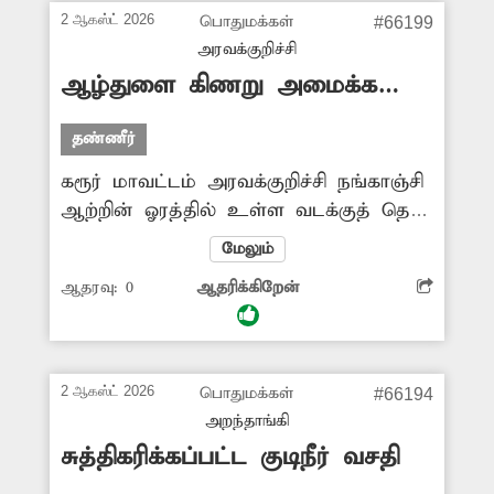
என பொதுமக்கள் கோரிக்கை
2 ஆகஸ்ட் 2026
பொதுமக்கள்
#66199
விடுத்துள்ளனர்.
அரவக்குறிச்சி
ஆழ்துளை கிணறு அமைக்க
கோரிக்கை
தண்ணீர்
கரூர் மாவட்டம் அரவக்குறிச்சி நங்காஞ்சி
ஆற்றின் ஓரத்தில் உள்ள வடக்குத் தெரு
மற்றும் காமக்காபட்டி ரோடு ஆகிய 2
மேலும்
இடங்களில் உள்ள மயானங்களில்
ஆதரவு:
0
ஆதரிக்கிறேன்
இறந்தவர்களின் உடல்களை அடக்கம்
செய்து காரியங்கள் செய்யும்போது
தண்ணீர் இல்லாமல் பொதுமக்கள்
பெரிதும் அவதிப்பட்டு வருகின்றனர்.
2 ஆகஸ்ட் 2026
பொதுமக்கள்
#66194
நங்காஞ்சி ஆற்றில் அதிகளவு சாக்கடை
அறந்தாங்கி
கழிவுநீர் செல்வதால் மழைக்காலங்களில்
சுத்திகரிக்கப்பட்ட குடிநீர் வசதி
வரும் தண்ணீரையும் பயன்படுத்த