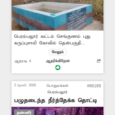
பெரம்பலூர் வட்டம் செங்குணம் புது
கருப்புசாமி கோவில் தென்பகுதி
தார்சாலையில் இருந்து ஐ.டி.ஐ. செல்லும்
மேலும்
வழியில் உள்ள சுடுகாட்டில்
ஆதரவு:
0
ஆதரிக்கிறேன்
அமைக்கப்பட்டு பயன்பாட்டில் இல்லாமல்
உள்ள தண்ணீர் தொட்டியால்
பொதுமக்கள் கடும் அவதிக்குள்ளாகி
வருவதாக ‘தினத்தந்தி’ புகார் பெட்டியில்
2 ஆகஸ்ட் 2026
பொதுமக்கள்
#66189
செய்தி வெளியானது. இதைத்தொடர்ந்து
பெரம்பலூர்
சம்பந்தப்பட்ட அதிகாரிகள் விரைந்து
பழுதடைந்த நீர்த்தேக்க தொட்டி
நடவடிக்கை எடுத்து அந்த தண்ணீர்
தொட்டியை மீண்டும் பயன்பாட்டுக்கு
தண்ணீர்