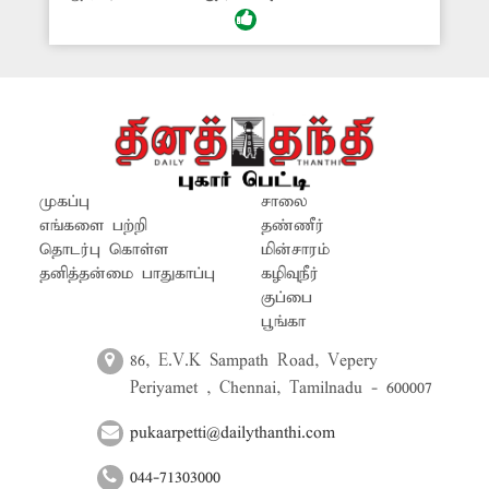
வீசியது. இதுதொடர்பாக 'தினத்தந்தி'
புகார் பெட்டியில் செய்தி வெளியானது.
சம்பந்தப்பட்ட அதிகாரிகள் உடனடி
நடவடிக்கையாக ஏரியை சுத்தம்
செய்தனர். உடனடி நடவடிக்கை எடுத்த
அதிகாரிகளுக்கும், அதற்கு தூண்டுதலாக
நின்ற 'தினத்தந்தி' பத்திரிகைக்கும்
அப்பகுதி பொதுமக்கள் பாராட்டை
முகப்பு
சாலை
தெரிவித்துள்ளனர்.
எங்களை பற்றி
தண்ணீர்
தொடர்பு கொள்ள
மின்சாரம்
தனித்தன்மை பாதுகாப்பு
கழிவுநீர்
குப்பை
பூங்கா
86, E.V.K Sampath Road, Vepery
Periyamet , Chennai, Tamilnadu - 600007
pukaarpetti@dailythanthi.com
044-71303000