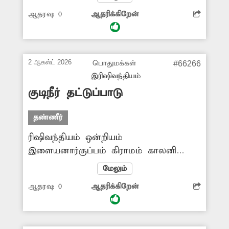
உடைப்பு ஏற்பட்டது. இதனால் குடிநீர்
ஆதரவு:
0
ஆதரிக்கிறேன்
வெளியேறி சாலையில் ஆறாக ஓடி
வீணாகிறது. இதன் காரணமாக
அப்பகுதியில் கடும் தண்ணீர் தட்டுப்பாடு
ஏற்பட்டுள்ளது. எனவே குழாய்
2 ஆகஸ்ட் 2026
பொதுமக்கள்
#66266
உடைப்பை விரைந்து சீரமைக்க
இரிஷிவந்தியம்
வேண்டும்.
குடிநீர் தட்டுப்பாடு
தண்ணீர்
ரிஷிவந்தியம் ஒன்றியம்
இளையனார்குப்பம் கிராமம் காலனி
பகுதிக்கு குடி தண்ணீர் வரவில்லை.
மேலும்
இதனால் அப்பகுதி மக்கள் கடைகளில்
ஆதரவு:
0
ஆதரிக்கிறேன்
பணம் கொடுத்து குடிநீர் வாங்கி
பயன்படுத்த வேண்டிய அவல நிலை
தொடர்கிறது. இதுகுறித்து