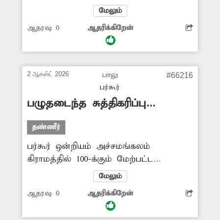
நாட்களுக்கு முன்பு புதிதாக மேல்நிலை
மேலும்
நீர்த்தேக்க தொட்டி கட்டப்பட்டது.
ஆதரவு:
0
ஆதரிக்கிறேன்
தற்போது அந்த தொட்டியில் இருந்து
குடிநீர் கசிந்து வீணாக வெளியேறுகிறது.
எனவே அதை சரி செய்து
பொதுமக்களுக்கு தடையில்லா குடிநீரை
2 ஆகஸ்ட் 2026
பாலு
#66216
வினியோகம் செய்ய சம்பந்தப்பட்ட
பர்கூர்
அதிகாரிகள் நடவடிக்கை எடுக்க
பழுதடைந்த சுத்திகரிப்பு
முன்வரவேண்டும்.
நிலையம்
தண்ணீர்
பர்கூர் ஒன்றியம் அச்சமங்கலம்
கிராமத்தில் 100-க்கும் மேற்பட்ட
குடியிருப்புகள் உள்ளன. மேலும்
மேலும்
அச்சமங்கலத்தை சுற்றியுள்ள 10-க்கும்
ஆதரவு:
0
ஆதரிக்கிறேன்
மேற்பட்ட கிராமத்தினர் அச்சமங்கலத்தில்
உள்ள அரசு குடிநீர் சுத்தகரிப்பு