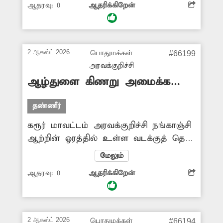
ஆதரவு:
0
ஆதரிக்கிறேன்
குளம்போல் தேங்கி நிற்கிறது. எஎனவே
குடிநீர் குழாய் அமைப்பை சரிசெய்து,
புதர்களை தூய்மைபடுத்த வேண்டும்
என பொதுமக்கள் கோரிக்கை
2 ஆகஸ்ட் 2026
பொதுமக்கள்
#66199
விடுத்துள்ளனர்.
அரவக்குறிச்சி
ஆழ்துளை கிணறு அமைக்க
கோரிக்கை
தண்ணீர்
கரூர் மாவட்டம் அரவக்குறிச்சி நங்காஞ்சி
ஆற்றின் ஓரத்தில் உள்ள வடக்குத் தெரு
மற்றும் காமக்காபட்டி ரோடு ஆகிய 2
மேலும்
இடங்களில் உள்ள மயானங்களில்
ஆதரவு:
0
ஆதரிக்கிறேன்
இறந்தவர்களின் உடல்களை அடக்கம்
செய்து காரியங்கள் செய்யும்போது
தண்ணீர் இல்லாமல் பொதுமக்கள்
பெரிதும் அவதிப்பட்டு வருகின்றனர்.
2 ஆகஸ்ட் 2026
பொதுமக்கள்
#66194