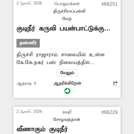
சம்பந்தப்பட்டஅதிகாரிகளிடம் புகார்
2 ஆகஸ்ட் 2026
பொதுமக்கள்
#66251
அளித்தும் நடவடிக்கை
திருச்சிராப்பள்ளி
எடுக்கப்படவில்லை. எனவே குடிநீர்
மேற்
தட்டுப்பாட்டை தவிர்க்க அதிகாரிகள்
குடிநீர் கருவி பயன்பாட்டுக்கு
உரிய நடவடிக்கை எடுக்க வேண்டியது
வருமா?
அவசியம்.
தண்ணீர்
திருச்சி ராஜாராம் சாலையில் உள்ள
கே.கே.நகர் பஸ் நிலையத்தில்
பயணிகளின் தேவைக்காக
மேலும்
சுத்திகரிக்கப்பட்ட குடிநீர் கருவி
ஆதரவு:
0
ஆதரிக்கிறேன்
அமைக்கப்பட்டது. ஆனால், இந்த குடிநீர்
கருவி தற்போது எந்தவித பயன்பாடும்
இல்லாமல் முடங்கி கிடக்கிறது. இதனால்
பஸ் நிலையத்திற்கு வந்து செல்லும்
2 ஆகஸ்ட் 2026
கவுரி
#66229
பயணிகள் குடிநீர் கிடைக்காமல்
சோழவந்தான்
அவதிப்படுகின்றனர். எனவே, முடங்கி
வீணாகும் குடிநீர்
கிடக்கும் குடிநீர் கருவியை பழுதுநீக்கி