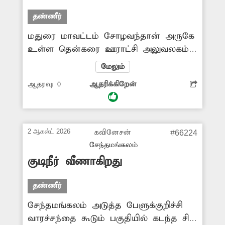
பயன்பாட்டுக்கு கொண்டுவர
தண்ணீர்
சம்பந்தப்பட்ட அதிகாரிகள் விரைந்து
மதுரை மாவட்டம் சோழவந்தான் அருகே
நடவடிக்கை எடுக்க வேண்டும்.
உள்ள தென்கரை ஊராட்சி அலுவலகம்
அருகே உள்ள குடிநீர் வினியோகம்
மேலும்
செய்யப்படும் குழாய் இணைப்பில்
ஆதரவு:
0
ஆதரிக்கிறேன்
உடைப்பு ஏற்பட்டு தண்ணீர் சாலையில்
அதிகளவில் செல்கிறது. இதனால் குடிநீர்
வீணாகுவதுடன் போக்குவரத்துக்கும்
இடையூறு ஏற்படுகிறது. எனவே மாவட்ட
2 ஆகஸ்ட் 2026
கவினேசன்
#66224
நிர்வாகம் உடைந்து கிடக்கும் குழாய்
சேந்தமங்கலம்
இணைப்பை சரி செய்யவும், குடிநீரை
குடிநீர் வீணாகிறது
சேமிக்கவும் முன்வருமா?
தண்ணீர்
சேந்தமங்கலம் அடுத்த பேளுக்குறிச்சி
வாரச்சந்தை கூடும் பகுதியில் கடந்த சில