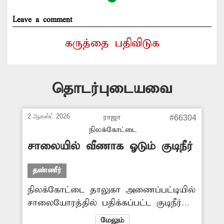
Leave a comment
கருத்தை பதிவிடுக
தொடர்புடையவை
2 ஆகஸ்ட் 2026
ராஜா
#66304
நிலக்கோட்டை
சாலையில் வீணாக ஓடும் குடிநீர்
தண்ணீர்
நிலக்கோட்டை தாலுகா அணைப்பட்டியில்
சாலையோரத்தில் பதிக்கப்பட்ட குடிநீர்
குழாயில், கடந்த சில நாட்களுக்கு முன்பு
மேலும்