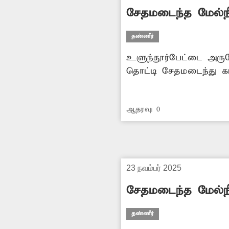
சேதமடைந்த மேல்நி
தண்ணீர்
உளுந்தூர்பேட்டை அருக
தொட்டி சேதமடைந்து கா
வருகின்றன. எனவே பலவ
புதிதாக கட்ட அதிகாரி
ஆதரவு:
0
23 நவம்பர் 2025
சேதமடைந்த மேல்நி
தண்ணீர்