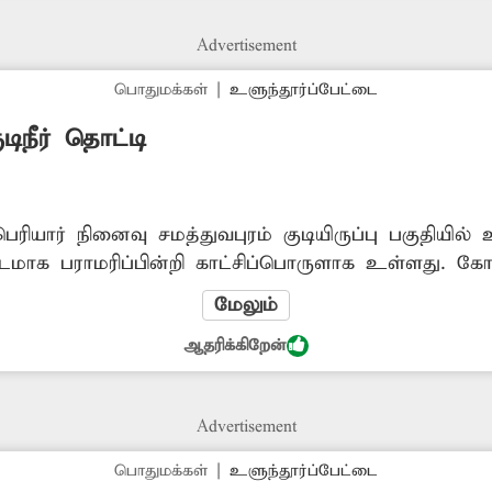
Advertisement
பொதுமக்கள்
|
உளுந்தூர்ப்பேட்டை
டிநீர் தொட்டி
ெரியார் நினைவு சமத்துவபுரம் குடியிருப்பு பகுதியில் உ
டமாக பராமரிப்பின்றி காட்சிப்பொருளாக உள்ளது. க
க்களுக்கு போதிய அளவு குடிநீர் கிடைக்காததால் அவர்
மேலும்
. எனவே இதை தவிர்க்க அதிகாரிகள் நடவடிக்கை எடுக
ஆதரிக்கிறேன்
ர்த்து வருகின்றனர்.
Advertisement
பொதுமக்கள்
|
உளுந்தூர்ப்பேட்டை