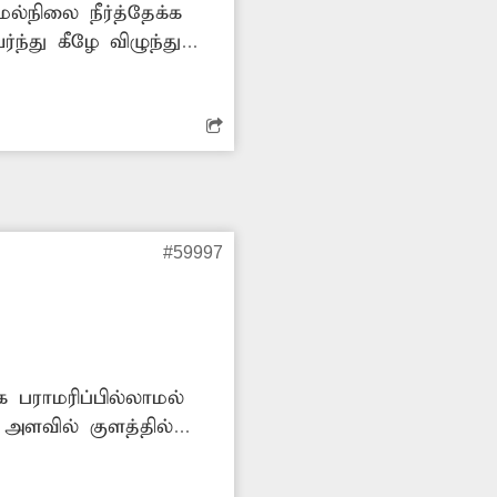
்நிலை நீர்த்தேக்க
ந்து கீழே விழுந்து
றிவிட்டு அங்கு
#59997
 பராமரிப்பில்லாமல்
அளவில் குளத்தில்
் விவசாய பணிகள்
 தூர்வாரி