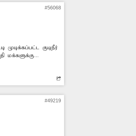
#56068
 முடிக்கப்பட்ட குடிநீர்
ி மக்களுக்கு
்து வருகின்றனர். இதை
ொண்டுவர வேண்டும்.
#49219