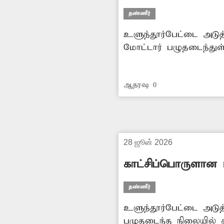
தண்ணீர்
உளுந்தூர்பேட்டை அடுத்
மோட்டார் பழுதடைந்துள
கொடுத்து வாங்கும் அ
குடிநீரின் தேவை அதிகர
ஆதரவு:
0
குடிநீர் வினியோகம் செ
28 ஜூன் 2026
காட்சிப்பொருளான ம
தண்ணீர்
உளுந்தூர்பேட்டை அடுத
பழுதடைந்த நிலையில் கா