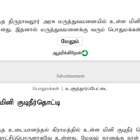
த திருநாவலூர் அரசு மருத்துவமனையில் உள்ள மினிகுட
்ளது. இதனால் மருத்துவமனைக்கு வரும் பொதுமக்கள்
வல நிலை தொடர்ந்து வருகிறது. மேலும் கோடை வெயி
மேலும்
ித்து வருகிறது. எனவே சம்பந்தப்பட்ட அதிகாரிகள் மி
ஆதரிக்கிறேன்
ய்ய விரைந்து நடவடிக்கை எடுக்க வேண்டியது அவசியம
Advertisement
பொதுமக்கள்
|
உளுந்தூர்ப்பேட்டை
ினி குடிநீர்தொட்டி
்த உடையானந்தல் கிராமத்தில் உள்ள மினி குடிநீர் 
ட்சிப்பொருளாகவே உள்ளது. மேலும் நாளுக்கு நாள் சு