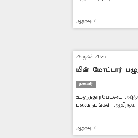
வெயிலால் அப்பகுதி மக்
வெகுதொலைவு செல்ல வே
ஆதரவு:
0
எடுக்க வேண்டும் என அப்
28 ஜூன் 2026
மின் மோட்டார் பழு
தண்ணீர்
உளுந்தூர்பேட்டை அடு
பலவருடங்கள் ஆகிறது. 
இதனால் அப்பகுதியில் கட
பணம் கொடுத்து குடிநீ
ஆதரவு:
0
தவிர்க்க அதிகாரிகள் உ