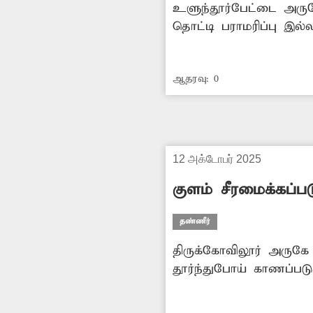
உளுந்தூர்பேட்டை அருக
தொட்டி பராமரிப்பு இல்
வருகின்றன. எனவே பலவ
புதிதாக கட்ட அதிகாரி
ஆதரவு:
0
12 அக்டோபர் 2025
குளம் சீரமைக்கப்ப
தண்ணீர்
திருக்கோவிலூர் அருகே 
தூர்ந்துபோய் காணப்ப
சேமித்து வைக்க முடி
பாதிக்கப்படும் அபாயம