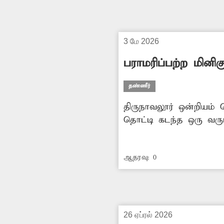
3 மே 2026
பராமரிப்பற்ற மினிகு
தண்ணீர்
திருநாவலூர் ஒன்றியம் ப
தொட்டி கடந்த ஒரு வரு
இருப்பதால் அப்பகுதி ம
அடைந்து வருகின்றனர்
ஆதரவு:
0
அப்பகுதி மக்கள் எதிர்பா
26 ஏப்ரல் 2026