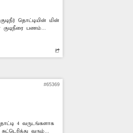
ிநீர் தொட்டியின் மின்
 குடிநீரை பணம்
ல் கொளுத்தி வருவதால்
ன்மோட்டாரை சரிசெய்து
்.
#65369
தொட்டி 4 வருடங்களாக
ட்டெரித்து வரும்