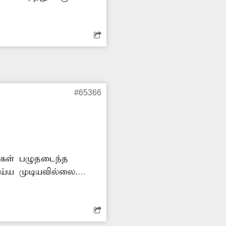
ீருக்காக
காரிகள் நடவடிக்கை
#65366
்கள் பழுதடைந்த
ய்ய முடியவில்லை.
யின்றி அவர்கள் கடையில்
்டுள்ளனர். இதை