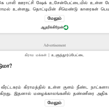
ே பாலி ஊராட்சி ஷேக் உசேன்பேட்டையில் உள்ள மேல
லாமல் உள்ளது. தொட்டியின் சிமெண்டு காரைகள் பெயர்
ீனமாக உள்ள மேல்நிலைநீர்த்தேக்க தொட்டியை அகற்
மேலும்
கள் நடவடிக்கை எடுக்க வேண்டியது அவசியம்.
ஆதரிக்கிறேன்
Advertisement
கிராம மக்கள்
|
உளுந்தூர்ப்பேட்டை
டுமா?
வீரட்டகரம் கிராமத்தில் உள்ள குளம் நீண்ட நாட்களாக
டுகிறது. இதனால் மழைக்காலங்களில் தண்ணீரை அதிக 
யாத சூழல் உள்ளது. இதன் காரணமாக அந்த பகுதியில
மேலும்
் உருவாகி உள்ளது. இதை தவிர்க்க குளத்தை விரைந்து