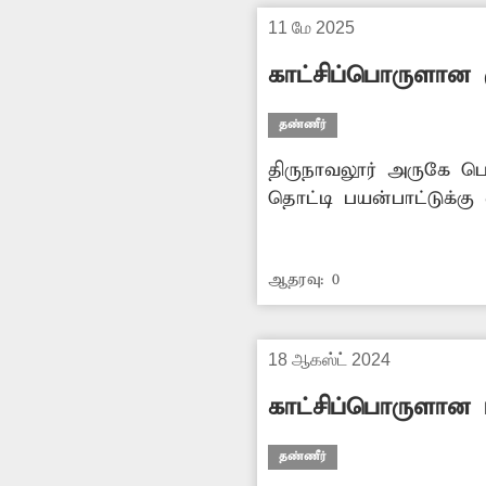
11 மே 2025
காட்சிப்பொருளான க
தண்ணீர்
திருநாவலூர் அருகே பெரிய
தொட்டி பயன்பாட்டுக்க
போதுமான அளவுக்கு குட
தவிர்க்க கட்டி முடிக்க
ஆதரவு:
0
18 ஆகஸ்ட் 2024
காட்சிப்பொருளான ம
தண்ணீர்