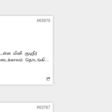
#63970
ள்ள மினி குடிநீர்
ோடைக்காலம் தொடங்கி
கள் பெரும் சிரமம்
்க வேண்டும் என
#63767