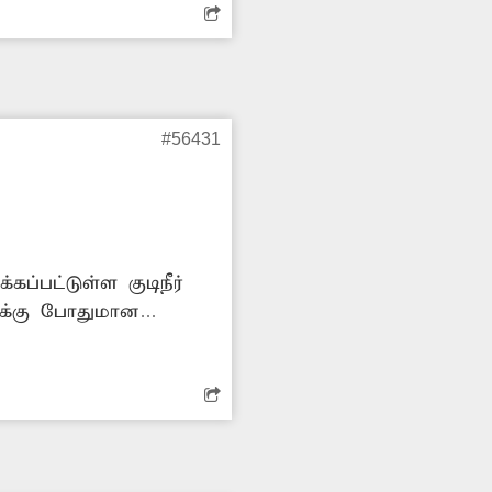
#56431
ப்பட்டுள்ள குடிநீர்
ுக்கு போதுமான
றனர். இதை தவிர்க்க
டும்.