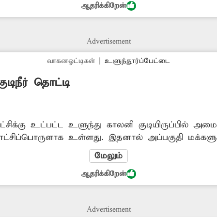
ஆதரிக்கிறேன்
கள் நடவடிக்கை எடுக்க வேண்டும்.
Advertisement
வாகனஓட்டிகள்
|
உளுந்தூர்ப்பேட்டை
டிநீர் தொட்டி
சிக்கு உட்பட்ட உளுந்து காலனி குடியிருப்பில் அமைக்க
ாட்சிப்பொருளாக உள்ளது. இதனால் அப்பகுதி மக்கள
ைக்காததால் அவர்கள் பெரும் சிரமம் அடைந்து வருகின்
மேலும்
ொட்டியை சரி செய்து பயன்பாட்டிற்கு கொண்டுவர வேண்
ஆதரிக்கிறேன்
Advertisement