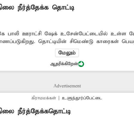
லை நீர்த்தேக்க தொட்டி
ே பாலி ஊராட்சி ஷேக் உசேன்பேட்டையில் உள்ள மேல
ணப்படுகிறது. தொட்டியின் சிமெண்டு காரைகள் பெயர்ந
ீனமாக உள்ள மேல்நிலை நீர்த்தேக்க தொட்டியை அகற
மேலும்
கள் நடவடிக்கை எடுக்க வேண்டியது அவசியம்.
ஆதரிக்கிறேன்
Advertisement
கிராமமக்கள்
|
உளுந்தூர்ப்பேட்டை
லை நீர்த்தேக்கதொட்டி