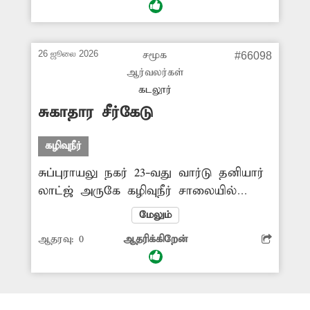
அந்த வழியாக செல்பவர்கள் மூக்கை
பிடித்துக்கொண்டு செல்லும் நிலை
உள்ளது. மேலும் சுகாதார சீர்கேடு
26 ஜூலை 2026
சமூக
#66098
ஏற்பட்டு நோய் பரவும் அபாயமும்
ஆர்வலர்கள்
காணப்படுகிறது. எனவே அந்த சாக்கடை
கடலூர்
கழிவுநீர் வழிந்தோடுவதை தடுக்க
சுகாதார சீர்கேடு
அதிகாரிகள் ஆவன செய்ய வேண்டும்.
கழிவுநீர்
சுப்புராயலு நகர் 23-வது வார்டு தனியார்
லாட்ஜ் அருகே கழிவுநீர் சாலையில்
வழிந்தோடுகிறது. இதனால் கடும்
மேலும்
துர்நாற்றம் வீசுவதோடு, பல்வேறு
ஆதரவு:
0
ஆதரிக்கிறேன்
தொற்றுநோய்கள் பரவும் அபாயமும்
உருவாகியுள்ளது. இதன் காரணமாக
அப்பகுதியில் சுகாதார சீ்ர்கேடு
ஏற்படுவதால் அப்பகுதி மக்கள் பெரும்