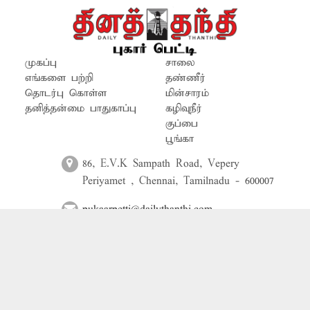
சிரமம் அடைந்து வருகின்றனர். இதை
தவிர்க்க அதிகாரிகள் உரிய நடடிக்கை
எடுக்க வேண்டும்.
முகப்பு
சாலை
எங்களை பற்றி
தண்ணீர்
தொடர்பு கொள்ள
மின்சாரம்
தனித்தன்மை பாதுகாப்பு
கழிவுநீர்
குப்பை
பூங்கா
86, E.V.K Sampath Road, Vepery
Periyamet , Chennai, Tamilnadu - 600007
pukaarpetti@dailythanthi.com
044-71303000