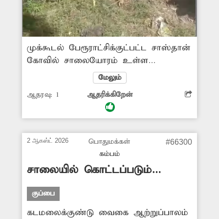
முக்கூடல் பேரூராட்சிக்குட்பட்ட சாஸ்தான்
கோவில் சாலையோரம் உள்ள
கழிவுநீரோடை முழுமையாக கட்டி
மேலும்
முடிக்கப்படாமல் உள்ளது. இதனால்
ஆதரவு:
1
ஆதரிக்கிறேன்
அங்கு கழிவுநீர் தேங்கி கிடக்கிறது.
இதனால் துர்நாற்றம் மற்றும் கொசு
தொல்லை அதிகமாக உள்ளது. எனவே
சம்பந்தப்பட்ட அதிகாரிகள் வாறுகாலை
2 ஆகஸ்ட் 2026
பொதுமக்கள்
#66300
முழுமையாக கட்டி கழிவுநீர் தேங்காமல்
கம்பம்
நடவடிக்கை எடுக்க வேண்டுகிறேன்.
சாலையில் கொட்டப்படும்
இறைச்சிக்கழிவுகள்
குப்பை
கடமலைக்குண்டு வைகை ஆற்றுப்பாலம்