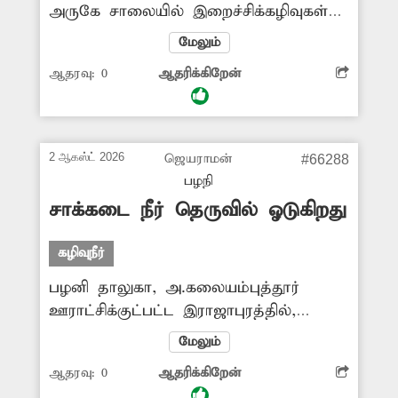
அருகே சாலையில் இறைச்சிக்கழிவுகள்
வீசப்படுகின்றன. இதனால் அந்த பகுதி
மேலும்
முழுவதும் துர்நாற்றம் வீசுவதுடன்
ஆதரவு:
0
ஆதரிக்கிறேன்
சுகாதாரக்கேடும் ஏற்பட்டுள்ளது. மேலும்
பொதுமக்களுக்கு நோய் பரவும்
அபாயமும் உள்ளது. எனவே சாலையில்
வீசப்பட்ட இறைச்சிக்கழிவுகளை
2 ஆகஸ்ட் 2026
ஜெயராமன்
#66288
அகற்றுவதுடன் அவற்றை கொட்டுபவர்கள்
பழநி
மீதும் கடும் நடவடிக்கை எடுக்க
சாக்கடை நீர் தெருவில் ஓடுகிறது
வேண்டும். -ஊர்மக்கள்,
கழிவுநீர்
பழனி தாலுகா, அ.கலையம்புத்தூர்
ஊராட்சிக்குட்பட்ட இராஜாபுரத்தில்,
வடக்குத் தெருவில் சாக்கடை வசதிகள்
மேலும்
முறையாக அமைக்கப்படாமலும், அவை
ஆதரவு:
0
ஆதரிக்கிறேன்
சுத்தம் செய்யப்படாமலும் உள்ளன.