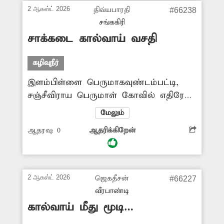
துறை அதிகாரிகள் நடவடிக்கை
2 ஆகஸ்ட் 2026
திவ்யபாரதி
#66238
எடுப்பார்களா? -முருகையன், வேலூர்.
சங்ககிரி
சாக்கடை கால்வாய் வசதி
கழிவுநீர்
இளம்பிள்ளை பெருமாகவுண்டம்பட்டி,
சஞ்சீவிராய பெருமாள் கோவில் எதிரே
சாலையில் உள்ள சவுடேஸ்வரி அம்மன்
மேலும்
நகரில் வீடுகளில் இருந்து வெளியேறும்
ஆதரவு:
0
ஆதரிக்கிறேன்
கழிவுநீர் செல்ல சாக்கடை வசதி
இல்லை. இதனால் அந்த பகுதியில்
கழிவுநீர் தேங்கி நிற்பதால் துர்நாற்றம்
வீசுவதுடன், நோய் பரவும் அபாயம்
2 ஆகஸ்ட் 2026
ஜெகதீசன்
#66227
உள்ளது. இதுகுறித்து புகார் அளித்தும்
வீரபாண்டி
அதிகாரிகள் நடவடிக்கை எடுக்கவில்லை.
கால்வாய் மீது மூடி
எனவே பொதுமக்கள் நலன் கருதி
போடப்படுமா?