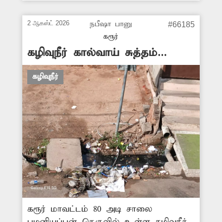
அப்பகுதியில் அதிகளவில் கொசுக்கள்
உற்பத்தியாகி நோய்த்தொற்று பரவும்
2 ஆகஸ்ட் 2026
நபீஷா பானு
#66185
அபாயம் உள்ளது. எனவே, கழிவுநீர்
கரூர்
வாய்க்காலில் ஏற்பட்டுள்ள அடைப்பை
கழிவுநீர் கால்வாய் சுத்தம்
சரிசெய்ய சம்பந்தப்பட்ட அதிகாரிகள்
செய்யப்படுமா?
நடவடிக்கை எடுக்க வேண்டும்.
கழிவுநீர்
கரூர் மாவட்டம் 80 அடி சாலை