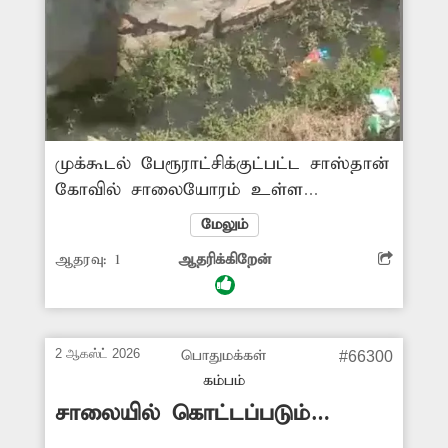
முக்கூடல் பேரூராட்சிக்குட்பட்ட சாஸ்தான்
கோவில் சாலையோரம் உள்ள
கழிவுநீரோடை முழுமையாக கட்டி
மேலும்
முடிக்கப்படாமல் உள்ளது. இதனால்
ஆதரவு:
1
ஆதரிக்கிறேன்
அங்கு கழிவுநீர் தேங்கி கிடக்கிறது.
இதனால் துர்நாற்றம் மற்றும் கொசு
தொல்லை அதிகமாக உள்ளது. எனவே
சம்பந்தப்பட்ட அதிகாரிகள் வாறுகாலை
2 ஆகஸ்ட் 2026
பொதுமக்கள்
#66300
முழுமையாக கட்டி கழிவுநீர் தேங்காமல்
கம்பம்
நடவடிக்கை எடுக்க வேண்டுகிறேன்.
சாலையில் கொட்டப்படும்
இறைச்சிக்கழிவுகள்