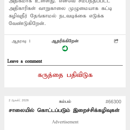
அதிகமாக உள்ளது. எனவே சம்பந்தப்பட்ட
அதிகாரிகள் வாறுகாலை முழுமையாக கட்டி
கழிவுநீர் தேங்காமல் நடவடிக்கை எடுக்க
வேண்டுகிறேன்.
ஆதரவு:
1
ஆதரிக்கிறேன்
Leave a comment
கருத்தை பதிவிடுக
2 ஆகஸ்ட் 2026
கம்பம்
#66300
சாலையில் கொட்டப்படும் இறைச்சிக்கழிவுகள்
Advertisement