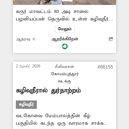
கரூர் மாவட்டம் 80 அடி சாலை
பழனியப்பன் தெருவில் உள்ள கழிவுநீர்
கால்வாய் கடந்த 3 மாதங்களாக சுத்தம்
மேலும்
செய்யப்படாமல் கழிவுநீர் தேங்கி
ஆதரவு:
0
ஆதரிக்கிறேன்
நிற்பதால், அப்பகுதியில் கடுமையான
துர்நாற்றம் வீசுவதுடன் அதிக அளவில்
கொசுக்களும் உற்பத்தியாகின்றன.
இதனால் அப்பகுதியில் வசிக்கும்
2 ஆகஸ்ட் 2026
சீனிவாசன்
#66155
முதியவர்கள் மற்றும் குழந்தைகளுக்கு
கோயம்புத்தூர்
டெங்கு, மலேரியா போன்ற
வடக்கு
நோய்த்தொற்று பரவும் அபாயம்
கழிவுநீரால் துர்நாற்றம்
ஏற்பட்டுள்ளது. எனவே, பொதுமக்கள்
நலன்கருதி தேங்கிக் கிடக்கும் கழிவுநீர்
கழிவுநீர்
கால்வாயை உடனடியாக சுத்தம் செய்ய
வடகோவை மேம்பாலத்தின் கீழ்
சம்பந்தப்பட்ட அதிகாரிகள் நடவடிக்கை
பகுதியில் கடந்த ஒரு வாரமாக சாக்கடை
எடுக்க வேண்டும்.