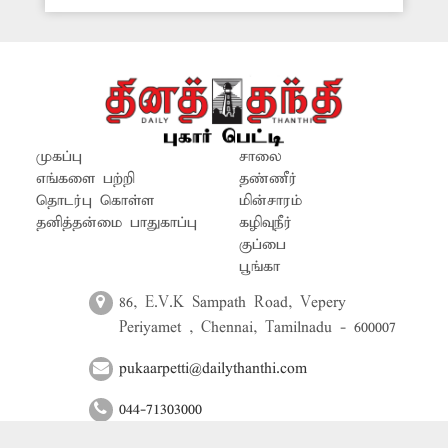
அப்பகுதியில் சுகாதார சீ்ர்கேடு
ஏற்படுவதால் அப்பகுதி மக்கள் பெரும்
சிரமம் அடைந்து வருகின்றனர். இதை
தவிர்க்க அதிகாரிகள் உரிய நடடிக்கை
எடுக்க வேண்டும்.
முகப்பு
சாலை
எங்களை பற்றி
தண்ணீர்
தொடர்பு கொள்ள
மின்சாரம்
தனித்தன்மை பாதுகாப்பு
கழிவுநீர்
குப்பை
பூங்கா
86, E.V.K Sampath Road, Vepery
Periyamet , Chennai, Tamilnadu - 600007
pukaarpetti@dailythanthi.com
044-71303000