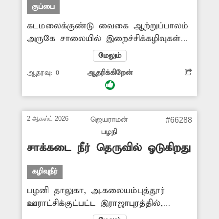
குப்பை
கடமலைக்குண்டு வைகை ஆற்றுப்பாலம்
அருகே சாலையில் இறைச்சிக்கழிவுகள்
வீசப்படுகின்றன. இதனால் அந்த பகுதி
மேலும்
முழுவதும் துர்நாற்றம் வீசுவதுடன்
ஆதரவு:
0
ஆதரிக்கிறேன்
சுகாதாரக்கேடும் ஏற்பட்டுள்ளது. மேலும்
பொதுமக்களுக்கு நோய் பரவும்
அபாயமும் உள்ளது. எனவே சாலையில்
வீசப்பட்ட இறைச்சிக்கழிவுகளை
2 ஆகஸ்ட் 2026
ஜெயராமன்
#66288
அகற்றுவதுடன் அவற்றை கொட்டுபவர்கள்
பழநி
மீதும் கடும் நடவடிக்கை எடுக்க
சாக்கடை நீர் தெருவில் ஓடுகிறது
வேண்டும். -ஊர்மக்கள்,
கழிவுநீர்
பழனி தாலுகா, அ.கலையம்புத்தூர்
ஊராட்சிக்குட்பட்ட இராஜாபுரத்தில்,
வடக்குத் தெருவில் சாக்கடை வசதிகள்