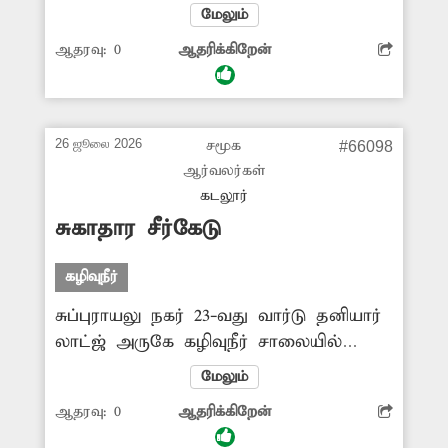
கழிவுநீர் ஆறு போல வழிந்தோடுகிறது.
மேலும்
இதனால் அந்த பகுதியில் கடும்
ஆதரவு:
0
ஆதரிக்கிறேன்
துர்நாற்றம் வீசுகிறது. இதன் காரணமாக
அந்த வழியாக செல்பவர்கள் மூக்கை
பிடித்துக்கொண்டு செல்லும் நிலை
உள்ளது. மேலும் சுகாதார சீர்கேடு
26 ஜூலை 2026
சமூக
#66098
ஏற்பட்டு நோய் பரவும் அபாயமும்
ஆர்வலர்கள்
காணப்படுகிறது. எனவே அந்த சாக்கடை
கடலூர்
கழிவுநீர் வழிந்தோடுவதை தடுக்க
சுகாதார சீர்கேடு
அதிகாரிகள் ஆவன செய்ய வேண்டும்.
கழிவுநீர்
சுப்புராயலு நகர் 23-வது வார்டு தனியார்
லாட்ஜ் அருகே கழிவுநீர் சாலையில்
வழிந்தோடுகிறது. இதனால் கடும்
மேலும்
துர்நாற்றம் வீசுவதோடு, பல்வேறு
ஆதரவு:
0
ஆதரிக்கிறேன்
தொற்றுநோய்கள் பரவும் அபாயமும்
உருவாகியுள்ளது. இதன் காரணமாக