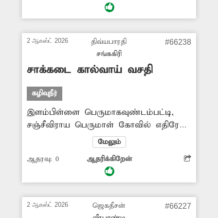
கால்வாயில் கழிவுநீர் சீராக
செல்வதில்லை. எனவே சம்பந்தப்பட்ட
துறை அதிகாரிகள் நடவடிக்கை
2 ஆகஸ்ட் 2026
திவ்யபாரதி
#66238
எடுப்பார்களா? -முருகையன், வேலூர்.
சங்ககிரி
சாக்கடை கால்வாய் வசதி
கழிவுநீர்
இளம்பிள்ளை பெருமாகவுண்டம்பட்டி,
சஞ்சீவிராய பெருமாள் கோவில் எதிரே
சாலையில் உள்ள சவுடேஸ்வரி அம்மன்
மேலும்
நகரில் வீடுகளில் இருந்து வெளியேறும்
ஆதரவு:
0
ஆதரிக்கிறேன்
கழிவுநீர் செல்ல சாக்கடை வசதி
இல்லை. இதனால் அந்த பகுதியில்
கழிவுநீர் தேங்கி நிற்பதால் துர்நாற்றம்
வீசுவதுடன், நோய் பரவும் அபாயம்
2 ஆகஸ்ட் 2026
ஜெகதீசன்
#66227
உள்ளது. இதுகுறித்து புகார் அளித்தும்
வீரபாண்டி