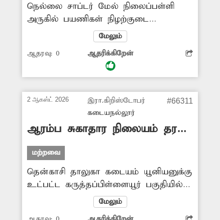
நெல்லை சாப்டர் மேல் நிலைப்பள்ளி
அருகில் பயணிகள் நிழற்குடை
தேவையென்று சண்முக சுப்பிரமணியன்
மேலும்
என்பவர் அனுப்பிய பதிவு ‘தினத்தந்தி’
ஆதரவு:
0
ஆதரிக்கிறேன்
புகார் பெட்டியில் வெளியானது.
இதையடுத்து தற்போது அங்கு புதிதாக
நிழற்குடை அமைக்கப்பட்டுள்ளது.
கோரிக்கை நிறைவேற உறுதுணையாக
2 ஆகஸ்ட் 2026
இரா.கிறிஸ்டோபர்
#66311
இருந்த ‘தினத்தந்தி’க்கும், நடவடிக்ைக
கடையநல்லூர்
மேற்கொண்ட அதிகாரிகளுக்கும் அவர்
ஆரம்ப சுகாதார நிலையம் தரம்
நன்றியும், பாராட்டும் தெரிவித்தார்.
உயர்த்தப்படுமா?
மற்றவை
தென்காசி தாலுகா கடையம் யூனியனுக்கு
உட்பட்ட கருத்தப்பிள்ளையூர் பகுதியில்
ஆரம்ப துணை சுகாதார நிலையம்
மேலும்
உள்ளது. இப்பகுதி மக்கள்
ஆதரவு:
0
ஆதரிக்கிறேன்