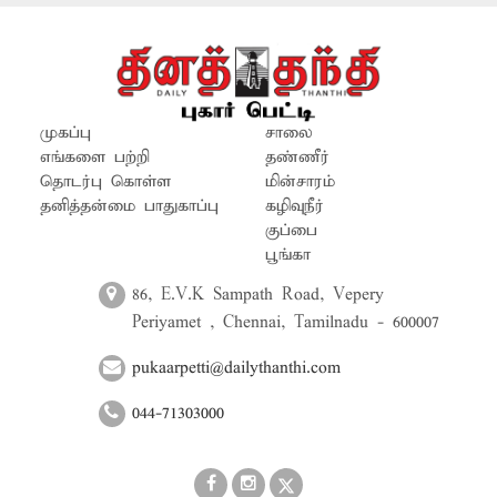
அவதிப்படுகின்றனர். சிலர்
திறந்தவெளியை கழிப்பறையாக
பயன்படுத்தும் அவலநிலைக்கு
தள்ளப்பட்டுள்ளனர். எனவே
கழிப்பறையை விரைவில் பயன்பாட்டுக்கு
முகப்பு
சாலை
கொண்டுவர வேண்டும்.
எங்களை பற்றி
தண்ணீர்
தொடர்பு கொள்ள
மின்சாரம்
தனித்தன்மை பாதுகாப்பு
கழிவுநீர்
குப்பை
பூங்கா
86, E.V.K Sampath Road, Vepery
Periyamet , Chennai, Tamilnadu - 600007
pukaarpetti@dailythanthi.com
044-71303000