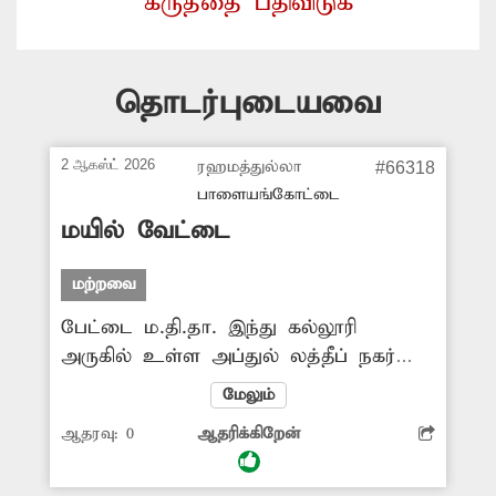
கருத்தை பதிவிடுக
தொடர்புடையவை
2 ஆகஸ்ட் 2026
ரஹமத்துல்லா
#66318
பாளையங்கோட்டை
மயில் வேட்டை
மற்றவை
பேட்டை ம.தி.தா. இந்து கல்லூரி
அருகில் உள்ள அப்துல் லத்தீப் நகர்
பகுதியில் அதிகாலை நேரத்தில்
மேலும்
மயில்கள் ஏராளமாக சுற்றித்திரிகின்றன.
ஆதரவு:
0
ஆதரிக்கிறேன்
இவை அனைத்தும் கல்லூரிகளில் உள்ள
மரங்களில் குடியிருந்து வருகின்றன.