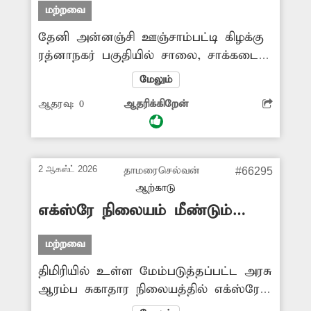
மற்றவை
தேனி அன்னஞ்சி ஊஞ்சாம்பட்டி கிழக்கு
ரத்னாநகர் பகுதியில் சாலை, சாக்கடை
கால்வாய் உள்ளிட்ட அடிப்படை வசதிகள்
மேலும்
செய்யப்படவில்லை. இதனால் அப்பகுதி
ஆதரவு:
0
ஆதரிக்கிறேன்
மக்கள் பெரும் சிரமத்துக்கு
ஆளாகின்றனர். மேலும் தெருவில்
கழிவுநீர் தேங்குவதால் சுகாதாரக்கேடும்
ஏற்படுகிறது. எனவே அடிப்படை
2 ஆகஸ்ட் 2026
தாமரைசெல்வன்
#66295
வசதிகளை முறையாக செய்து கொடுக்க
ஆற்காடு
அதிகாரிகள் முன்வர வேண்டும்.
எக்ஸ்ரே நிலையம் மீண்டும்
செயல்படுமா?
மற்றவை
திமிரியில் உள்ள மேம்படுத்தப்பட்ட அரசு
ஆரம்ப சுகாதார நிலையத்தில் எக்ஸ்ரே
நிலையம் செயல்பட்டு வந்தது. தற்போது