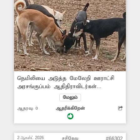
நெமிலியை அடுத்த மேலேறி ஊராட்சி
அரசங்குப்பம் ஆதிதிராவிடர்கள்
குடியிருப்பு பகுதி, முருகன் நகர்
மேலும்
பகுதிகளில் தெருநாய்கள் தொல்லை
ஆதரவு:
0
ஆதரிக்கிறேன்
அதிகமாக உள்ளது. நாய்களால்
குழந்தைகள் முதல் பெரியவர்கள் வரை
தெருக்களில் நடந்து செல்ல
அச்சப்படுகின்றனர். வாகனங்களில்
2 ஆகஸ்ட் 2026
சசிதேவ
#66302