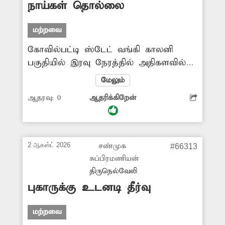
நாய்கள் தொல்லை
நடவடிக்கை எடுக்க வேண்டுகிறேன்.
மற்றவை
கோவில்பட்டி ஸ்டேட் வங்கி காலனி
பகுதியில் இரவு நேரத்தில் அதிகளவில்
தெருநாய்கள் சுற்றித்திரிகின்றன. அவை
மேலும்
நள்ளிரவில் சாலையில் உலா வந்து
ஆதரவு:
0
ஆதரிக்கிறேன்
சத்தமாக குரைக்கின்றன. இதனால்
பள்ளி, கல்லூரி மாணவ, மாணவிகள்
இரவில் படிப்பதற்கு இடையூறாக
இருக்கிறது. மேலும் சாலைகளில்
2 ஆகஸ்ட் 2026
சண்முக
#66313
குறுக்கே ஓடும் நாய்களால் விபத்து
சுப்பிரமணியன்
அபாயமும் ஏற்பட்டுள்ளது. நாய்களை
திருநெல்வேலி
பிடிக்க நகராட்சி நடவடிக்கை எடுக்குமா?
புகாருக்கு உடனடி தீர்வு
மற்றவை