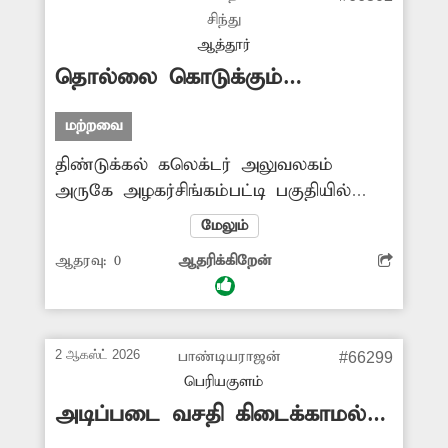
செல்வோரை துரத்தி கடிக்க பாய்கின்றன.
சிந்து
நாய்களை பிடித்து கருத்தடை செய்ய
ஆத்தூர்
வேண்டும். அத்துடன் வெறிநோய்
தொல்லை கொடுக்கும்
தடுப்பூசி நாய்களுக்கு போட வேண்டும்.
தெருநாய்கள்
-பழனிவேல், நெமிலி.
மற்றவை
திண்டுக்கல் கலெக்டர் அலுவலகம்
அருகே அழகர்சிங்கம்பட்டி பகுதியில்
தெருநாய்கள் தொல்லை அதிகம்
மேலும்
உள்ளது. அந்த வழியாக செல்லும்
ஆதரவு:
0
ஆதரிக்கிறேன்
பொதுமக்கள், பள்ளி மாணவர்கள்,
வாகன ஓட்டிகள் ஆகியோரை
தெருநாய்கள் துரத்திச்சென்று
அச்சுறுத்துகிறது. எனவே பொதுமக்களை
2 ஆகஸ்ட் 2026
பாண்டியராஜன்
#66299
அச்சுறுத்தும் தெருநாய்களை பிடிக்க
பெரியகுளம்
சம்பந்தப்பட்ட அதிகாரிகள் நடவடிக்கை
அடிப்படை வசதி கிடைக்காமல்
எடுக்கவேண்டும்.
அவதி