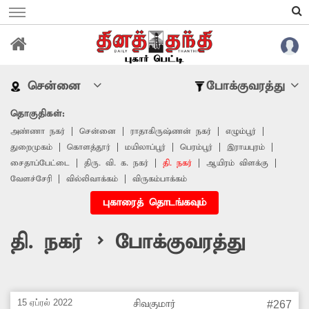
சென்னை
போக்குவரத்து
தொகுதிகள்:
அண்ணா நகர்
சென்னை
ராதாகிருஷ்ணன் நகர்
எழும்பூர்
துறைமுகம்
கொளத்தூர்
மயிலாப்பூர்
பெரம்பூர்
இராயபுரம்
சைதாப்பேட்டை
திரு. வி. க. நகர்
தி. நகர்
ஆயிரம் விளக்கு
வேளச்சேரி
வில்லிவாக்கம்
விருகம்பாக்கம்
புகாரைத் தொடங்கவும்
தி. நகர் > போக்குவரத்து
15 ஏப்ரல் 2022
சிவகுமார்
#267