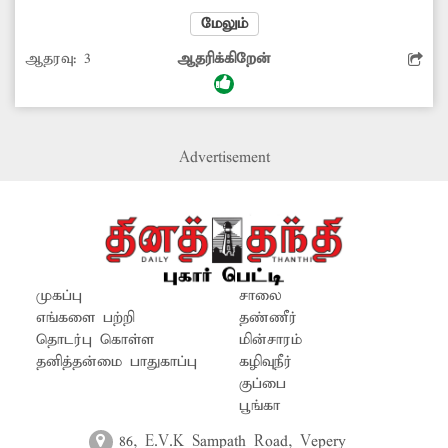
இருக்கையில் தூசிகள் படர்ந்து, துரு பிடித்து
மேலும்
மோசமான நிலையில் காட்சியளிக்கிறது.
ஆதரவு:
3
ஆதரிக்கிறேன்
இதனால், ரெயிலுக்காக காத்துக்கொண்டிருக்கும்
முதியோர்கள், குழந்தைகள் உள்பட
பெரும்பாலானோர் நீண்ட நேரம் நின்று
கொண்டே இருக்கும் நிலை இருக்கிறது. எனவே,
Advertisement
பயணிகள் அமரும் இருக்கைகளை பராமரிக்க
ரெயில்வே துறை அதிகாரிகள் நடவடிக்கை
எடுப்பார்களா?
முகப்பு
சாலை
எங்களை பற்றி
தண்ணீர்
தொடர்பு கொள்ள
மின்சாரம்
தனித்தன்மை பாதுகாப்பு
கழிவுநீர்
குப்பை
பூங்கா
86, E.V.K Sampath Road, Vepery