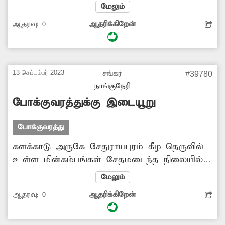
இணையும் இடத்தில் வழிகாட்டி பலகை
மேலும்
அமைக்கப்படவில்லை. இதனால் அந்த வழியாக
ஆதரவு:
0
ஆதரிக்கிறேன்
செல்லும் வெளியூர் பயணிகள்
அலைக்கழிக்கப்படும் நிலை உள்ளது. எனவே
அங்கு வழிகாட்டி பலகை வைப்பதற்கு
அதிகாரிகள் நடவடிக்கை எடுக்க கேட்டு
13 செப்டம்பர் 2023
சங்கர்
#39780
கொள்கிறேன்.
நாங்குநேரி
போக்குவரத்துக்கு இடையூறு
போக்குவரத்து
களக்காடு அருகே சேதுராயபுரம் கீழ தெருவில்
உள்ள மின்கம்பங்கள் சேதமடைந்த நிலையில்
உள்ளன. மேலும் அவைகள் போக்குவரத்துக்கு
மேலும்
இடையூறாக தெருவின் நடுவில் உள்ளன.
ஆதரவு:
0
ஆதரிக்கிறேன்
எனவே சேதமடைந்த மின்கம்பங்களை அகற்றி
விட்டு, தெருவின் ஓரத்தில் புதிய