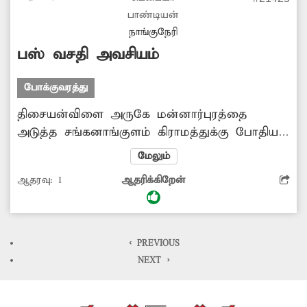
பாண்டியன்
நாங்குநேரி
பஸ் வசதி அவசியம்
போக்குவரத்து
திசையன்விளை அருகே மன்னார்புரத்தை
அடுத்த சங்கனாங்குளம் கிராமத்துக்கு போதிய
பஸ் வசதி இல்லை. இதனால் அப்பகுதி மக்கள்
மேலும்
வெளியூர்களுக்கு செல்வதற்காக
ஆதரவு:
1
ஆதரிக்கிறேன்
மன்னார்புரத்துக்கு சென்று, பஸ் ஏறி
செல்கின்றனர். எனவே சங்கனாங்குளம் வழியாக
அரசு பஸ்களை இயக்குவதற்கு அதிகாரிகள்
நடவடிக்கை மேற்கொள்ள வேண்டுகிறேன்.
< PREVIOUS
NEXT >