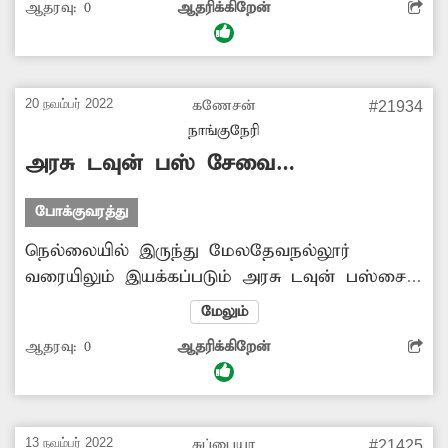
ஆதரவு:
0
ஆதரிக்கிறேன்
இதனால் காலை நேரத்தில் களக்காடு
சுற்றுவட்டார பகுதிகளில் இருந்து இந்தப்
பேருந்தில் சேரன்மாதேவி சென்று அங்கிருந்து
ரெயில் மூலம் நெல்லைக்கு செல்லும் ஐ.டி.ஐ.,
20 நவம்பர் 2022
கணேசன்
#21934
மற்றும் கல்லூரி மாணவர்கள் மற்றும்
நாங்குநேரி
வேலைக்கு செல்வோர் குறிப்பிட்ட நேரத்திற்கு
அரசு டவுன் பஸ் சேவை
செல்லமுடியாமல் மிகுந்த சிரமப்படுகிறாா்கள்.
நீட்டிக்கப்படுமா?
போக்குவரத்து அதிகாரிகள் நடவடிக்கை எடுக்க
போக்குவரத்து
கேட்டுக்கொள்கிறேன்.
நெல்லையில் இருந்து மேலதேவநல்லூர்
வரையிலும் இயக்கப்படும் அரசு டவுன் பஸ்சை
பத்மனேரி பாலம் வரையிலும் நீட்டித்து
மேலும்
இயக்கினால் ஏராளமான மாணவ-மாணவிகள்,
ஆதரவு:
0
ஆதரிக்கிறேன்
பொதுமக்கள் பெரிதும் பயனடைவர். எனவே
டவுன் பஸ் சேவையை நீட்டிப்பதற்கு அதிகாரிகள்
நடவடிக்கை மேற்கொள்வார்களா?.
13 நவம்பர் 2022
சுப்பையா
#21425