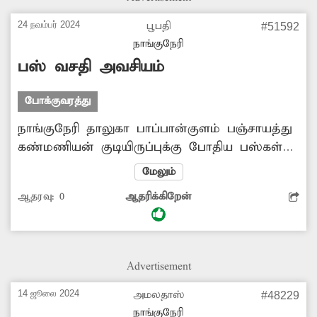
24 நவம்பர் 2024
பூபதி
#51592
நாங்குநேரி
பஸ் வசதி அவசியம்
போக்குவரத்து
நாங்குநேரி தாலுகா பாப்பான்குளம் பஞ்சாயத்து
கண்மணியன் குடியிருப்புக்கு போதிய பஸ்கள்
இயக்கப்படாததால் பொதுமக்கள்
மேலும்
அவதிப்படுகின்றனர். எனவே கூடுதலாக பஸ்கள்
ஆதரவு:
0
ஆதரிக்கிறேன்
இயக்க வேண்டுகிறேன்.
Advertisement
14 ஜூலை 2024
அமலதாஸ்
#48229
நாங்குநேரி