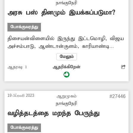
நாங்குநேரி
காலை, மாலையில் கூடுதலாக டவுன் பஸ்
அரசு பஸ் தினமும் இயக்கப்படுமா?
இயக்குவதற்கு அதிகாரிகள் நடவடிக்கை
எடுப்பார்களா?.
போக்குவரத்து
திசையன்விளையில் இருந்து இட்டமொழி, விஜய
அச்சம்பாடு, ஆண்டான்குளம், காரியாண்டி
வழியாக நெல்லைக்கு இயக்கப்படும் அரசு பஸ்
மேலும்
(வழித்தட எண்:- 165 எப்) கடந்த சில நாட்களாக
ஆதரவு:
1
ஆதரிக்கிறேன்
சரிவர இயக்கப்படவில்லை. இதனால் மாணவ-
மாணவிகள், பொதுமக்கள் பெரிதும்
அவதிப்படுகின்றனர். எனவே அரசு பஸ்சை
தினமும் இயக்குவதற்கு அதிகாரிகள் நடவடிக்கை
19 பிப்ரவரி 2023
ஆறுமுகம்
#27446
எடுப்பார்களா?.
நாங்குநேரி
வழித்தடத்தை மறந்த பேருந்து
போக்குவரத்து