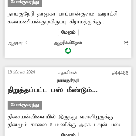
போக்குவரத்து
நாங்குநேரி தாலுகா பாப்பான்குளம் ஊராட்சி
கண்மணியன்குடியிருப்பு கிராமத்துக்கு
போதுமான பஸ் வசதி இல்லை. இதனால்
மேலும்
பொதுமக்கள், மாணவ-மாணவிகள் பெரிதும்
ஆதரவு:
2
ஆதரிக்கிறேன்
அவதிப்படுகின்றனர். எனவே அங்கு போதிய
பஸ்கள் இயக்குவதற்கு அதிகாரிகள் நடவடிக்கை
மேற்கொள்ள வேண்டுகிறேன்.
18 பிப்ரவரி 2024
சதாசிவன்
#44486
நாங்குநேரி
நிறுத்தப்பட்ட பஸ் மீண்டும்
இயக்கப்படுமா ?.
போக்குவரத்து
திசையன்விளையில் இருந்து வள்ளியூருக்கு
தினமும் காலை 8 மணிக்கு அரசு டவுன் பஸ்
(வழித்தட எண்:10) இயக்கப்பட்டு வந்தது.
மேலும்