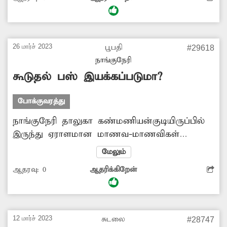
எனவே அந்த வழித்தடத்தில் போதிய பஸ்களை
இயக்குவதற்கு அதிகாரிகள் நடவடிக்கை எடுக்க
வேண்டுகிறேன்.
26 மார்ச் 2023
பூபதி
#29618
நாங்குநேரி
கூடுதல் பஸ் இயக்கப்படுமா?
போக்குவரத்து
நாங்குநேரி தாலுகா கண்மணியன்குடியிருப்பில்
இருந்து ஏராளமான மாணவ-மாணவிகள்
பரப்பாடியில் உள்ள பள்ளிக்கூடங்களில் படித்து
மேலும்
வருகின்றனர். நாங்குநேரியில் இருந்து
ஆதரவு:
0
ஆதரிக்கிறேன்
கண்மணியன்குடியிருப்பு வழியாக பரப்பாடிக்கு
காலை, மாலையில் இயக்கப்படும் அரசு டவுன்
பஸ்சில் ஏராளமான மாணவ-மாணவிகள்
பயணம் செய்வதால் பயணிகள் கூட்டம்
12 மார்ச் 2023
சுடலை
#28747
அலைமோதுகிறது. எனவே அந்த வழித்தடத்தில்