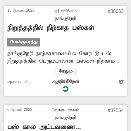
மின்கம்பங்களை அமைப்பதற்கு அதிகாரிகள்
நடவடிக்கை எடுக்க கேட்டு கொள்கிறேன்.
13 ஆகஸ்ட் 2023
தர்மலிங்கம்
#38063
நாங்குநேரி
நிறுத்தத்தில் நிற்காத பஸ்கள்
போக்குவரத்து
நாங்குநேரி நாற்கரசாலையில் கோர்ட்டு பஸ்
நிறுத்தத்தில் பெரும்பாலான பஸ்கள் நிற்காமல்
செல்கின்றன. சில பஸ்கள் சர்வீஸ் ரோட்டில்
மேலும்
நிறுத்தாமல், நாற்கரசாலையில் நிறுத்தி
ஆதரவு:
0
ஆதரிக்கிறேன்
பயணிகளை ஏற்றி இறக்கி செல்வதால்
விபத்துகள் நிகழ்கின்றன. எனவே அனைத்து
பஸ்களும் கோர்ட்டு பஸ் நிறுத்தத்தில் சர்வீஸ்
ரோட்டில் நின்று, பயணிகளை ஏற்றி இறக்கி
6 ஆகஸ்ட் 2023
வெங்கடாசலம்
#37564
செல்ல வேண்டுகிறேன்.
நாங்குநேரி
பஸ் கால அட்டவணை