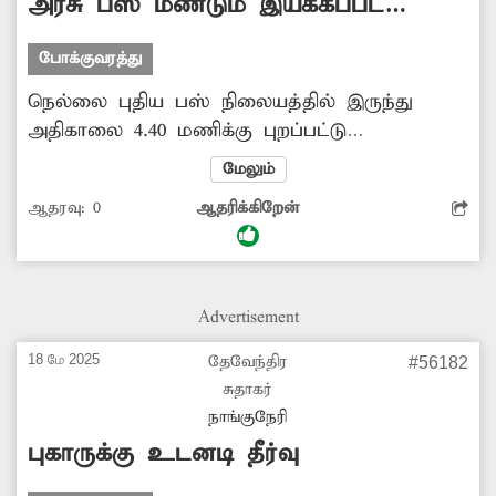
அரசு பஸ் மீண்டும் இயக்கப்பட
வேண்டும்
போக்குவரத்து
நெல்லை புதிய பஸ் நிலையத்தில் இருந்து
அதிகாலை 4.40 மணிக்கு புறப்பட்டு
மூலைக்கரைப்பட்டி, முனைஞ்சிப்பட்டி,
மேலும்
சிந்தாமணி வழியாக உடன்குடிக்கு செல்லும்
ஆதரவு:
0
ஆதரிக்கிறேன்
வகையில் 137கே எண் கொண்ட அரசு பஸ்
இயக்கப்பட்டு வந்தது. கடந்த சில மாதங்களாக
இந்த பஸ் இயக்கப்படாததால் பொதுமக்கள்,
மாணவ-மாணவிகள் அவதிப்படுகின்றனர்.
Advertisement
எனவே நிறுத்தப்பட்ட பஸ்சை மீண்டும் இயக்க
அதிகாரிகள் நடவடிக்கை மேற்கொள்வார்களா?.
18 மே 2025
தேவேந்திர
#56182
சுதாகர்
நாங்குநேரி
புகாருக்கு உடனடி தீர்வு