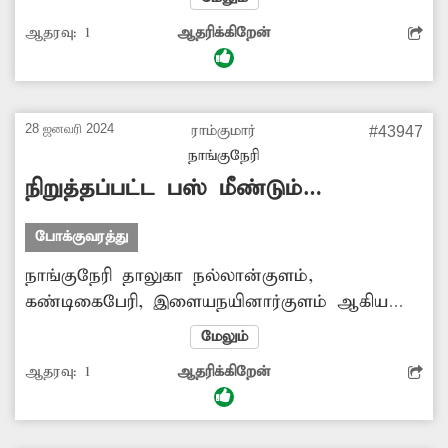
கொரோனா ஊரடங்குக்கு பிறகு இந்த பஸ்ைச
ஆதரவு:
1
ஆதரிக்கிறேன்
மீண்டும் இயக்காததால், பொதுமக்கள், மாணவ-
மாணவிகள் பெரிதும் அவதிப்படுகின்றனர்.
எனவே நிறுத்தப்பட்ட பஸ்சை மீண்டும் காலை,
மாலையில் இயக்குவதற்கு அதிகாரிகள்
28 ஜனவரி 2024
ராம்குமார்
#43947
நடவடிக்கை எடுக்க கேட்டு கொள்கிறேன்.
நாங்குநேரி
நிறுத்தப்பட்ட பஸ் மீண்டும்
இயக்கப்படுமா ?
போக்குவரத்து
நாங்குநேரி தாலுகா நல்லான்குளம்,
கண்டிகைபேரி, இளையநயினார்குளம் ஆகிய
கிராமங்கள் வழியாக இயக்கப்பட்ட அரசு பஸ்
மேலும்
கொரோனா ஊரடங்குக்கு பிறகு மீண்டும்
ஆதரவு:
1
ஆதரிக்கிறேன்
இயக்கப்படவில்லை. இதனால் அப்பகுதி மக்கள்
பஸ் வசதியின்றி அவதிப்படுகின்றனர். எனவே
நிறுத்தப்பட்ட பஸ்சை மீண்டும் இயக்குவதற்கு