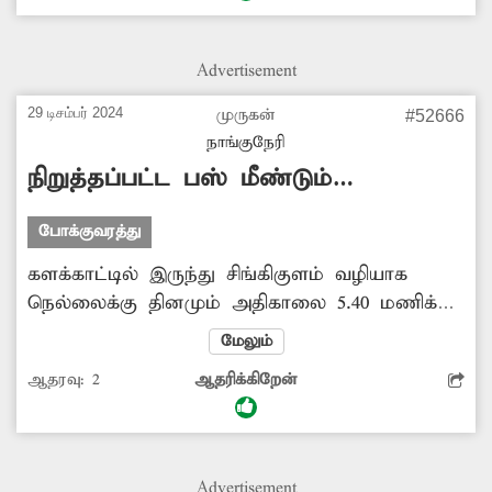
Advertisement
29 டிசம்பர் 2024
முருகன்
#52666
நாங்குநேரி
நிறுத்தப்பட்ட பஸ் மீண்டும்
இயக்கப்படுமா?
போக்குவரத்து
களக்காட்டில் இருந்து சிங்கிகுளம் வழியாக
நெல்லைக்கு தினமும் அதிகாலை 5.40 மணிக்கு
இயக்கப்பட்ட அரசு பஸ் (வழித்தட எண்:127 ஏ)
மேலும்
கடந்த சில ஆண்டுகளாக இயக்கப்படவில்லை.
ஆதரவு:
2
ஆதரிக்கிறேன்
நிறுத்தப்பட்ட பஸ்சை மீண்டும் இயக்குவதற்கு
அதிகாரிகள் நடவடிக்கை மேற்கொள்வார்களா?
Advertisement