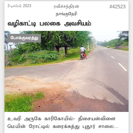
அதிகாரிகள் நடவடிக்கை மேற்கொள்வார்களா?
3 டிசம்பர் 2023
ரவிச்சந்திரன்
#42523
நாங்குநேரி
வழிகாட்டி பலகை அவசியம்
போக்குவரத்து
உவரி அருகே காரிகோயில்- திசையன்விளை
மெயின் ரோட்டில் கரைக்சுத்து புதூர் சாலை