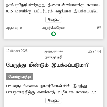
நாங்குநேரியிலிருந்து திசையன்விளைக்கு காலை
8.15 மணிக்கு பட்டர்புரம் வழியாக இயக்கப்படும்
பேருந்து பலநாட்கள் பட்டர்புரம் வழியாக
மேலும்
செல்லாமலும், மேலும் அனுமதிக்கப்பட்ட
ஆதரவு:
0
ஆதரிக்கிறேன்
நேரத்திற்கு முன்னதாக 8 மணிக்கே புறப்பட்டும்
சென்று விடுகிறது. இதனால் இந்த பேருந்தை
நம்பி இருக்கும் பயணிகள் அனைவரும் குறித்த
நேரத்திற்கு செல்ல முடியாமல்
19 பிப்ரவரி 2023
முத்துராமன்
#27444
சிரமப்படுகிறார்கள். குறித்த நேரத்திலும்
நாங்குநேரி
அனுமதிக்கப்பட்ட வழித்தடத்திலும் பேருந்தை
பேருந்து மீண்டும் இயக்கப்படுமா?
இயக்கிட போக்குவரத்து நிர்வாகம் நடவடிக்கை
எடுக்க கேட்டுக்கொள்கிறேன்.
போக்குவரத்து
பலவருடங்களாக நாகர்கோவிலில் இருந்து
பாபநாசத்திற்கு களக்காடு வழியாக காலை 7.25-
மணிக்கு இயக்கப்பட்டு வந்த தடம் எண்-567-பி
மேலும்
பேருந்து தற்போது நிறுத்தப்பட்டுள்ளது.