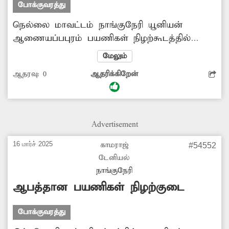
போக்குவரத்து
நெல்லை மாவட்டம் நாங்குநேரி யூனியன்
ஆணையப்பபுரம் பயணிகள் நிழற்கூடத்தில்
இருக்கைகள் சேதமடைந்த நிலையில் உள்ளன
மேலும்
என்று தேவேந்திர சுதாகர் என்பவர் அனுப்பிய
ஆதரவு:
0
ஆதரிக்கிறேன்
பதிவு ‘தினத்தந்தி’ புகார் பெட்டியில்
வெளியானது. இதையடுத்து அங்கு இருக்கை
வசதி ஏற்படுத்தப்பட்டு உள்ளது. கோரிக்கை
நிறைவேற உறுதுணையாக இருந்த
Advertisement
‘தினத்தந்தி’க்கும், நடவடிக்கை மேற்கொண்ட
அதிகாரிகளுக்கும் அவர் நன்றியும், பாராட்டும்
16 மார்ச் 2025
காமராஜ்
#54552
தெரிவித்துள்ளார்.
டேனியல்
நாங்குநேரி
ஆபத்தான பயணிகள் நிழற்குடை
போக்குவரத்து