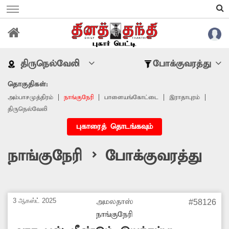
திருநெல்வேலி
போக்குவரத்து
தொகுதிகள்:
அம்பாசமுத்திரம்
நாங்குநேரி
பாளையங்கோட்டை
இராதாபுரம்
திருநெல்வேலி
புகாரைத் தொடங்கவும்
நாங்குநேரி > போக்குவரத்து
3 ஆகஸ்ட் 2025
அமலதாஸ்
#58126
நாங்குநேரி