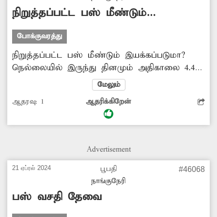
நிறுத்தப்பட்ட பஸ் மீண்டும்
இயக்கப்படுமா?
போக்குவரத்து
நிறுத்தப்பட்ட பஸ் மீண்டும் இயக்கப்படுமா?
நெல்லையில் இருந்து தினமும் அதிகாலை 4.40
மணிக்கு புறப்பட்டு மூலைக்கரைப்பட்டி,
மேலும்
முனைஞ்சிப்பட்டி, சிந்தாமணி, பேய்க்குளம்,
ஆதரவு:
1
ஆதரிக்கிறேன்
சாத்தான்குளம் வழியாக உடன்குடிக்கு
இயக்கப்பட்ட அரசு பஸ் கடந்த சில
மாதங்களாக இயக்கப்படவில்லை. இதனால்
மாணவ-மாணவிகள், பொதுமக்கள் பெரிதும்
Advertisement
அவதிப்படுகின்றனர். எனவே நிறுத்தப்பட்ட
பஸ்சை மீண்டும் இயக்குவதற்கு அதிகாரிகள்
21 ஏப்ரல் 2024
பூபதி
#46068
ஏற்பாடு செய்வார்களா?
நாங்குநேரி
பஸ் வசதி தேவை