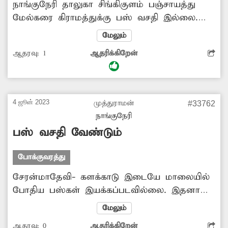
நாங்குநேரி தாலுகா சிங்கிகுளம் பஞ்சாயத்து
மேல்கரை கிராமத்துக்கு பஸ் வசதி இ்ல்லை.
இதனால் மாணவ-மாணவிகள், பொதுமக்கள்
மேலும்
தினமும் 2½ கிலோ மீட்டர் தூரம் நடந்து
ஆதரவு:
1
ஆதரிக்கிறேன்
சிங்கிகுளத்துக்கு சென்று பஸ் ஏறி
செல்கின்றனர். எனவே காலை, மாலையில் அரசு
டவுன் பஸ்களை மேல்கரை வழியாக இயக்க
வேண்டும். மேலும் அங்கு ரேஷன் கடை,
4 ஜூன் 2023
முத்துராமன்
#33762
ஆரம்ப சுகாதார நிலையம் தொடங்க வேண்டும்.
நாங்குநேரி
இதற்கு அதிகாரிகள் ஏற்பாடு செய்ய
பஸ் வசதி வேண்டும்
வேண்டுகிறேன்.
போக்குவரத்து
சேரன்மாதேவி- களக்காடு இடையே மாலையில்
போதிய பஸ்கள் இயக்கப்படவில்லை. இதனால்
அப்பகுதி மக்கள் பஸ்சுக்காக மணிக்கணக்கில்
மேலும்
காத்து நிற்பதால் பெரிதும் அவதிப்படுகின்றனர்.
ஆதரவு:
0
ஆதரிக்கிறேன்