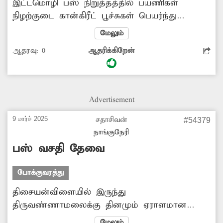
இட்டமொழி பஸ் நிறுத்தத்தில் பயணிகள்
நிழற்குடை கான்கிரீட் பூச்சுகள் பெயர்ந்து
விழுந்து சேதமடைந்த நிலையில் உள்ளது.
மேலும்
அதன் அருகில் உள்ள ஆலமரத்தின்
ஆதரவு:
0
ஆதரிக்கிறேன்
விழுதுகளும் பயணிகள் நிழற்குடையை சூழ்ந்து
வளர்ந்ததால் எந்த நேரத்திலும் இடிந்து விழும்
நிலையில் உள்ளது. எனவே ஆபத்தான
பயணிகள் நிழற்குடையை அகற்றி விட்டு,
Advertisement
புதிதாக கட்டுவதற்கு அதிகாரிகள் நடவடிக்கை
எடுக்க கேட்டு கொள்கிறேன்.
9 மார்ச் 2025
சதாசிவன்
#54379
நாங்குநேரி
பஸ் வசதி தேவை
போக்குவரத்து
திசையன்விளையில் இருந்து
திருவண்ணாமலைக்கு தினமும் ஏராளமான
பக்தர்கள் சென்று வருகின்றனர். இந்த
மேலும்