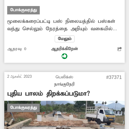
அமைக்கப்படுமா?
போக்குவரத்து
மூலைக்கரைப்பட்டி பஸ் நிலையத்தில் பஸ்கள்
வந்து செல்லும் நேரத்தை அறியும் வகையில்
கால அட்டவணை அமைக்கப்படவில்லை.
மேலும்
இதனால் பெரும்பாலான பயணிகள் பஸ்கள்
ஆதரவு:
0
ஆதரிக்கிறேன்
வந்து செல்லும் நேரம் தெரியாமல் நீண்ட நேரம்
காத்திருந்து அவதிப்படுகின்றனர். எனவே அங்கு
பஸ் கால அட்டவணை அமைப்பதற்கு
அதிகாரிகள் ஏற்பாடு செய்ய வேண்டுகிறேன்.
2 ஆகஸ்ட் 2023
பெலிக்ஸ்
#37371
நாங்குநேரி
புதிய பாலம் திறக்கப்படுமா?
போக்குவரத்து