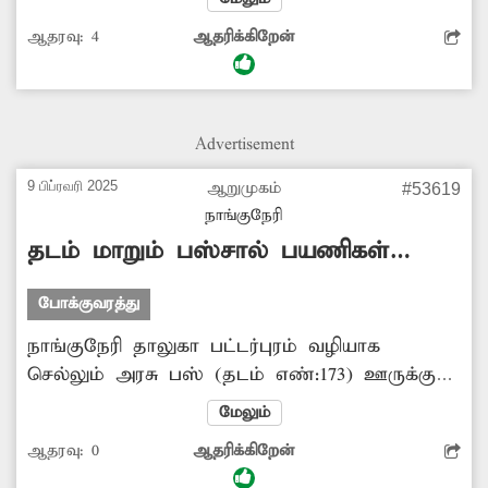
வழித்தடத்தில் நேரடி பஸ் வசதி இல்லாததால்,
ஆதரவு:
4
ஆதரிக்கிறேன்
நெல்லைக்கு சென்று மாறி செல்கின்றனர்.
எனவே திசையன்விளை- திருவண்ணாமலை
இடையே நேரடி அரசு பஸ் சேவை
தொடங்குவதற்கு அதிகாரிகள் ஏற்பாடு செய்ய
Advertisement
வேண்டுகிறேன்.
9 பிப்ரவரி 2025
ஆறுமுகம்
#53619
நாங்குநேரி
தடம் மாறும் பஸ்சால் பயணிகள்
அவதி
போக்குவரத்து
நாங்குநேரி தாலுகா பட்டர்புரம் வழியாக
செல்லும் அரசு பஸ் (தடம் எண்:173) ஊருக்குள்
வராமல் மாற்று வழியில் செல்கிறது. இதனால்
மேலும்
பொதுமக்கள் அவதிப்படுகின்றனர். எனவே பஸ்
ஆதரவு:
0
ஆதரிக்கிறேன்
உரிய வழித்தடத்தில் இயங்குவதற்கு அதிகாரிகள்
நடவடிக்கை மேற்கொள்ள வேண்டுகிறேன்.