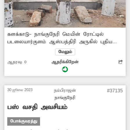
களக்காடு- நாங்குநேரி மெயின் ரோட்டில்
படலையார்குளம் ஆஸ்பத்திரி அருகில் புதிய
பாலம் கட்டும் பணிகள் தொடங்கப்பட்டது.
மேலும்
பின்னர் இந்த பணிகள் நிறைவு பெற்று பல
ஆதரவு:
0
ஆதரிக்கிறேன்
மாதங்களாகியும் பொதுமக்களின் பயன்பாட்டுக்கு
புதிய பாலத்தை திறக்காமல் கிடப்பில்
போட்டுள்ளனர். எனவே புதிய பாலத்தை
விரைந்து திறப்பதற்கு அதிகாரிகள் நடவடிக்கை
30 ஜூலை 2023
நம்பிராஜன்
#37135
மேற்கொள்வார்களா?.
நாங்குநேரி
பஸ் வசதி அவசியம்
போக்குவரத்து