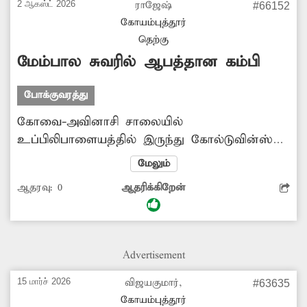
2 ஆகஸ்ட் 2026
ராஜேஷ்
#66152
கோயம்புத்தூர்
தெற்கு
மேம்பால சுவரில் ஆபத்தான கம்பி
போக்குவரத்து
கோவை-அவினாசி சாலையில்
உப்பிலிபாளையத்தில் இருந்து கோல்டுவின்ஸ்
வரை மேம்பாலம் கட்டப்பட்டு உள்ளது. இந்த
மேலும்
மேம்பாலத்தின் வழியாக தினந்தோறும்
ஆதரவு:
0
ஆதரிக்கிறேன்
ஏராளமான வாகனங்கள் சென்று வருகின்றன.
அங்கு லட்சுமி மில்ஸ் அருகே பக்கவாட்டில்
இரும்பு கம்பி வெளியே நீட்டிக்கொண்டு
இருக்கிறது. அதை வாகன ஓட்டிகள் தெரிந்து
Advertisement
கொள்ள தண்ணீர் பாட்டிலை பொருத்தி
வைத்துள்ளனர். ஆனால் அந்த ஆபத்தான
15 மார்ச் 2026
விஜயகுமார்,
#63635
கம்பியை அகற்ற அதிகாரிகள் முன்வரவில்லை.
கோயம்புத்தூர்