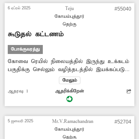
உள்ளது. எனவே அந்த பகுதியில்
6 ஏப்ரல் 2025
Teju
#55040
தெருநாய்களை கட்டுப்படுத்த மாநகராட்சி
கோயம்புத்தூர்
அதிகாரிகள் நடவடிக்கை எடுக்க வேண்டும்.
தெற்கு
கூடுதல் கட்டணம்
போக்குவரத்து
கோவை ரெயில் நிலையத்தில் இருந்து உக்கடம்
பகுதிக்கு செல்லும் வழித்தடத்தில் இயக்கப்படும்
சில தனியார் பஸ்களில் அரசு நிர்ணயித்த
மேலும்
கட்டணத்தை விட கூடுதல் கட்டணம்
ஆதரவு:
1
ஆதரிக்கிறேன்
வசூலிக்கின்றனர். இதுகுறித்து கண்டக்டர்களிடம்
கேட்டாலும், உரிய பதில் அளிப்பது இல்லை.
இதனால் கண்டக்டர்கள்-பயணிகள் இடையே சில
நேரங்களில் வாக்குவாதம் ஏற்படுகிறது. மேலும்
5 ஜனவரி 2025
Mr.V.Ramachandran
#52704
தினந்தோறும் பஸ்களில் வேலைக்கு சென்று
கோயம்புத்தூர்
வருபவர்களுக்கு தேவையில்லாத நிதி இழப்பு
தெற்கு