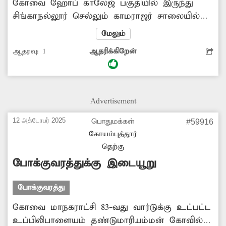
கோவை ஹோப் காலேஜ் பகுதியில் இருந்து
சிங்காநல்லூர் செல்லும் காமராஜர் சாலையில்
ராமானுஜ நகர் பஸ் நிறுத்தம் உள்ளது. இங்கு
மேலும்
மாநகராட்சி சார்பில் பயணிகள் நிழற்குடை
ஆதரவு:
1
ஆதரிக்கிறேன்
அமைக்கப்பட்டிருந்தது. ஆனால் இந்த
நிழற்குடை திடீரென்று எவ்வித காரணமின்றி
இரவோடு, இரவாக அப்புறபடுத்தப்பட்டு
இருப்பது அதிர்ச்சியளிப்பதாக உள்ளது.
Advertisement
இதனால் பயணிகள் மழை மற்றும் வெயில்
காலங்களில் திறந்தவெளியில் நிற்கும் நிலை
12 அக்டோபர் 2025
பொதுமக்கள்
#59916
ஏற்பட்டு உள்ளது. எனவே அகற்றப்பட்ட
கோயம்புத்தூர்
நிழற்குடையை உடனடியாக அமைக்க
தெற்கு
மாநகராட்சி நடவடிக்கை எடுக்க வேண்டும்.
போக்குவரத்துக்கு இடையூறு
போக்குவரத்து
கோவை மாநகராட்சி 83-வது வார்டுக்கு உட்பட்ட
உப்பிலிபாளையம் தண்டுமாரியம்மன் கோவில்