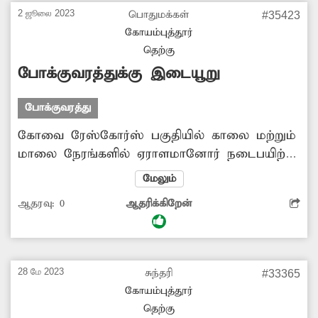
ஏற்படவில்லை. எனினும் அந்த வழியாக
2 ஜூலை 2023
பொதுமக்கள்
#35423
செல்லும் பொதுமக்களிடையே அச்சம் ஏற்பட்டு
கோயம்புத்தூர்
உள்ளது. எனவே விதிமுறைகளை மீறி
தெற்கு
வைத்துள்ள விளம்பர பதாகைகளை உடனடியாக
போக்குவரத்துக்கு இடையூறு
அகற்ற வேண்டும்.
போக்குவரத்து
கோவை ரேஸ்கோர்ஸ் பகுதியில் காலை மற்றும்
மாலை நேரங்களில் ஏராளமானோர் நடைபயிற்சி
மேற்கொண்டு வருகின்றனர். இவர்களில் சிலர்,
மேலும்
தங்களது வாகனங்களை அங்குள்ள
ஆதரவு:
0
ஆதரிக்கிறேன்
நடைபாதைக்கு அருகில் உள்ள
சாலையோரத்தில் வரிசையாக நிறுத்திவிட்டு
செல்கின்றனர். இதன் காரணமாக அங்கு
போக்குவரத்துக்கு இடையூறு ஏற்படுகிறது.
28 மே 2023
சுந்தரி
#33365
மேலும் பாதசாரிகள் சாலையின் நடுவில் நடக்க
கோயம்புத்தூர்
வேண்டியுள்ளதால், அவர்கள் விபத்தில் சிக்கும்
தெற்கு