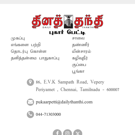
அதிகாரிகள் உரிய நடவடிக்கை எடுக்க
முன்வரவேண்டும்.
முகப்பு
சாலை
எங்களை பற்றி
தண்ணீர்
தொடர்பு கொள்ள
மின்சாரம்
தனித்தன்மை பாதுகாப்பு
கழிவுநீர்
குப்பை
பூங்கா
86, E.V.K Sampath Road, Vepery
Periyamet , Chennai, Tamilnadu - 600007
pukaarpetti@dailythanthi.com
044-71303000