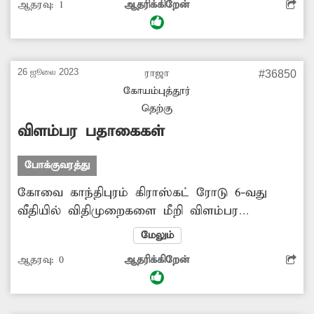
ஆதரவு:
1
ஆதரிக்கிறேன்
வெளியில் காத்திருக்க வேண்டிய நிலை
உள்ளது. அதுவும், கைக்குழந்தையுடன் நிற்கும்
பெண்கள், கால் கடுக்க நிற்கும் முதியவர்களின்
அவதியை சொல்லி மாளாது. எனவே அவர்களது
26 ஜூலை 2023
ராஜா
#36850
அவதி தீர அந்த பஸ் நிறுத்த பகுதியில்
கோயம்புத்தூர்
நிழற்குடை அமைத்து தர வேண்டும்.
தெற்கு
விளம்பர பதாகைகள்
போக்குவரத்து
கோவை காந்திபுரம் கிராஸ்கட் ரோடு 6-வது
வீதியில் விதிமுறைகளை மீறி விளம்பர
பதாகைகளை வைத்து உள்ளனர். சமீபத்தில்
மேலும்
வீசிய சூறாவளி காற்றுக்கு தாக்குப்பிடிக்க
ஆதரவு:
0
ஆதரிக்கிறேன்
முடியாமல், ஒரு விளம்பர பதாகை கீழே
சாய்ந்து விழுந்தது. அந்த சமயத்தில் அருகில்
யாரும் இல்லாததால், அதிர்ஷ்டவசமாக ஆபத்து