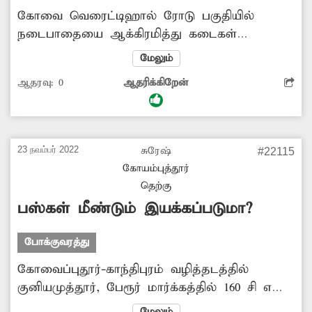
கோவை வெரைட்டிஹால் ரோடு பகுதியில்
நடைபாதையை ஆக்கிரமித்து கடைகள்
அமைக்கப்பட்டு உள்ளது. மேலும் இருசக்கர
மேலும்
வாகனங்கள் நிறுத்தி வைக்கப்படுகின்றன.
ஆதரவு:
0
ஆதரிக்கிறேன்
இதனால் போக்குவரத்துக்கு இடையூறு
ஏற்படுகிறது. மேலும் பாதசாரிகள் சாலையில்
இறங்கி நடக்க வேண்டிய நிலை உள்ளது.
இதனால் அவர்கள் விபத்தில் சிக்க வாய்ப்பு
23 நவம்பர் 2022
சுரேஷ்
#22115
உள்ளது. எனவே ஆக்கிரமிப்பில் உள்ள
கோயம்புத்தூர்
நடைபாதையை மீட்க வேண்டும்.
தெற்கு
பஸ்கள் மீண்டும் இயக்கப்படுமா?
போக்குவரத்து
கோவைப்புதூர்-காந்திபுரம் வழித்தடத்தில்
குனியமுத்தூர், பேரூர் மார்க்கத்தில் 160 சி என்ற
அரசு டவுன் பஸ்கள் இயக்கப்பட்டு வந்தன.
மேலும்