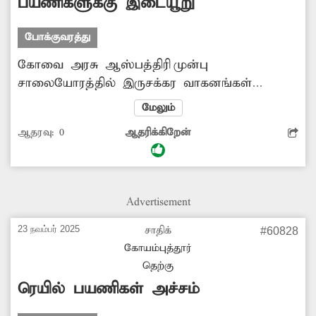
பயணிகளுக்கு இடையூறு
போக்குவரத்து
கோவை அரசு ஆஸ்பத்திரி முன்பு
சாலையோரத்தில் இருசக்கர வாகனங்கள்
வரிசையாக நிறுத்தி வைக்கப்படுகின்றன. அங்கு
மேலும்
பஸ் நிறுத்தமும் உள்ளது. அந்த இடத்தில்
ஆதரவு:
0
ஆதரிக்கிறேன்
இருந்து பஸ் ஏற பயணிகள் பலரும் வந்து
செல்கின்றனர். ஆனால் அங்கு நிறுத்தப்படும்
இருசக்கர வாகனங்களால், பஸ் ஏற வந்து
செல்லும் பயணிகளுக்கு இடையூறு ஏற்படுகிறது.
Advertisement
எனவே வேறு இடத்தில் வாகன நிறுத்துமிடம்
அமைத்து, அங்கு இருசக்கர வாகனங்களை
23 நவம்பர் 2025
சாதிக்
#60828
நிறுத்த நடவடிக்கை எடுக்க வேண்டும்.
கோயம்புத்தூர்
தெற்கு
ரெயில் பயணிகள் அச்சம்