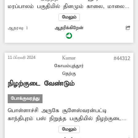
மரப்பாலம் பகுதியில் தினமும் காலை, மாலை
நேரங்களில் கடும் போக்குவரத்து நெரிசல்
மேலும்
நிலவுகிறது. இதன் காரணமாக அந்த வழியாக
ஆதரவு:
1
ஆதரிக்கிறேன்
செல்லும் வாகன ஓட்டிகள் கடும்
அவதிப்படுகிறார்கள். சில நேரங்களில் சிறு சிறு
விபத்துகளும் ஏற்படுகின்றன. இதனால் வாகன
ஓட்டிகளிடையே தகராறு ஏற்படுகிறது. எனவே
11 பிப்ரவரி 2024
Kumar
#44312
அந்த சாலையில் போக்குவரத்து நெரிசலை
கோயம்புத்தூர்
தவிர்க்க சம்பந்தப்பட்ட துறை அதிகாரிகள் உரிய
தெற்கு
நடவடிக்கை எடுக்க வேண்டும்.
நிழற்குடை வேண்டும்
போக்குவரத்து
ெபாள்ளாச்சி அருகே சூளேஸ்வரன்பட்டி
காந்திபுரம் பஸ் நிறுத்த பகுதியில் நிழற்குடை
இல்லை. இதனால் அங்கு பஸ் ஏற வரும்
மேலும்
பயணிகள் மழையிலும், வெயிலிலும் திறந்த