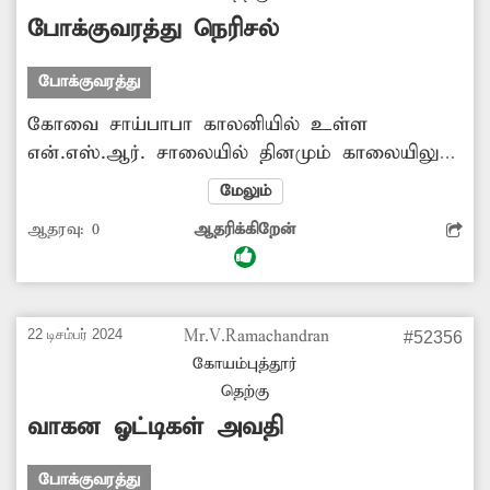
ஏற்படுகிறது. எனவே தனியார் பஸ்களில் அரசு
போக்குவரத்து நெரிசல்
நிர்ணயித்த கட்டணம் வசூலிக்கப்படுவதை
உறுதி செய்ய சம்பந்தப்பட்ட துறை...
போக்குவரத்து
கோவை சாய்பாபா காலனியில் உள்ள
என்.எஸ்.ஆர். சாலையில் தினமும் காலையிலும்,
மாலையிலும் அதிக அளவில் மக்கள் நடமாட்டம்
மேலும்
காணப்படும். அதுபோன்று வாகன
ஆதரவு:
0
ஆதரிக்கிறேன்
போக்குவரத்தும் மிகுதியாக இருக்கும். ஆனால்
அந்த சாலையில் இருபுறமும் வாகனங்கள்
தாறுமாறாக நிறுத்தப்படுகின்றன. இதனால்
அங்கு போக்குவரத்து நெரிசல் ஏற்படுகிறது.
22 டிசம்பர் 2024
Mr.V.Ramachandran
#52356
இதனால் அந்த வழியாக சென்று வரும்
கோயம்புத்தூர்
பொதுமக்களும், வாகன ஓட்டிகளும் கடும்
தெற்கு
அவதிப்படுகிறார்கள். எனவே அங்கு வாகனங்கள்
வாகன ஓட்டிகள் அவதி
நிறுத்த தடை விதிக்க வேண்டும்.
போக்குவரத்து