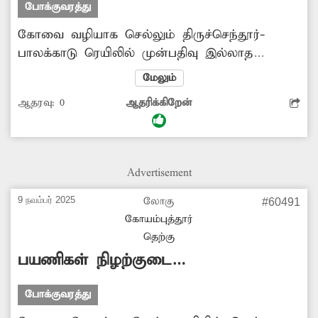
போக்குவரத்து
கோவை வழியாக செல்லும் திருச்செந்தூர்-
பாலக்காடு ரெயிலில் முன்பதிவு இல்லாத
பெட்டிகளில் மேற்கூரைகள் ஆங்காங்கே
மேலும்
உடைந்து காணப்படுகின்றன. அதை மறைக்க
ஆதரவு:
0
ஆதரிக்கிறேன்
தகர சீட் பயன்படுத்தப்பட்டு உள்ளது. அவை
பெயர்ந்து எப்போது வேண்டுமானாலும் கீழே
விழும் வகையில் தொங்கி கொண்டு
இருக்கின்றன. இதனால் ரெயில் பயணிகள்
Advertisement
அச்சத்தில் பயணம் செய்ய வேண்டிய நிலை
உள்ளது. எனவே ரெயில் பெட்டி மேற்கூரையை
9 நவம்பர் 2025
லோகு
#60491
முறையாக பராமரிக்க அதிகாரிகள் உரிய
கோயம்புத்தூர்
நடவடிக்கை எடுக்க வேண்டும்.
தெற்கு
பயணிகள் நிழற்குடை
அமைக்கப்படுமா?
போக்குவரத்து