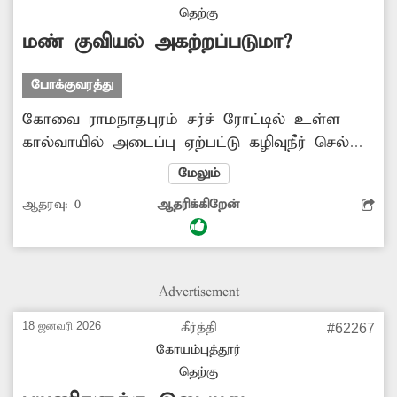
எனவே மேம்பால பக்கவாட்டு சுவரில் இருந்து
தெற்கு
வெளியே நீட்டிக்கொண்டு இருக்கும் அந்த
மண் குவியல் அகற்றப்படுமா?
இரும்பு கம்பியை உடனடியாக அகற்ற...
போக்குவரத்து
கோவை ராமநாதபுரம் சர்ச் ரோட்டில் உள்ள
கால்வாயில் அடைப்பு ஏற்பட்டு கழிவுநீர் செல்ல
முடியாத நிலை ஏற்பட்டது. இதைத்தொடர்ந்து
மேலும்
மாநகராட்சி சார்பில் கால்வாயில் இருந்த மண்
ஆதரவு:
0
ஆதரிக்கிறேன்
அகற்றப்பட்டு சாலையில் குவித்து வைக்கப்பட்டு
உள்ளது. இதனால் வாகனங்கள் செல்ல
இடையூறு ஏற்படுகிறது. எனவே சாலையில்
குவித்து வைக்கப்பட்டுள்ள மண் குவியலை
Advertisement
அகற்ற நடவடிக்கை எடுக்கப்படுமா?.
18 ஜனவரி 2026
கீர்த்தி
#62267
கோயம்புத்தூர்
தெற்கு