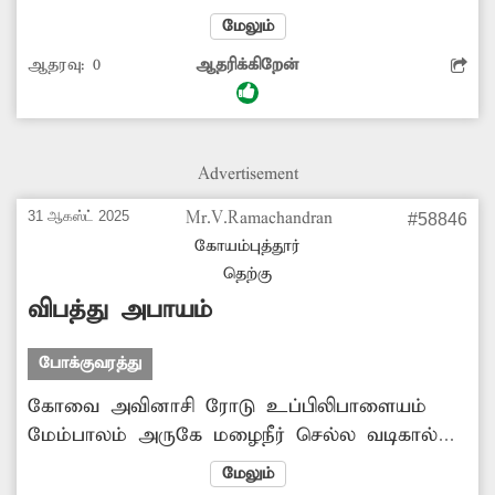
எதிரே சாலையோரத்தில் குடிநீர் குழாய்
மேலும்
சீரமைப்பு பணிகள் நடைபெற்று வந்தது. அந்த
ஆதரவு:
0
ஆதரிக்கிறேன்
பணிகள் முடிவடைந்து விட்டது. ஆனால் அந்த
இடத்தில் கட்டிட கழிவுகள், போக்குவரத்து
தடுப்புகள், இரும்பு குழாய்கள் உள்ளிட்டவற்றை
போட்டு வைத்து உள்ளனர். இதனால் அந்த
Advertisement
வழிேய போக்குவரத்துக்கு இடையூறு
ஏற்படுகிறது. எனவே இந்த பிரச்சினைக்கு
31 ஆகஸ்ட் 2025
Mr.V.Ramachandran
#58846
அதிகாரிகள் உரிய தீர்வு காண வேண்டும்.
கோயம்புத்தூர்
தெற்கு
விபத்து அபாயம்
போக்குவரத்து
கோவை அவினாசி ரோடு உப்பிலிபாளையம்
மேம்பாலம் அருகே மழைநீர் செல்ல வடிகால்
அமைக்கப்பட்டு உள்ளது. ஆனால் இந்த
மேலும்
வடிகாலில் பல இடங்களில் மூடி இல்லாமல்