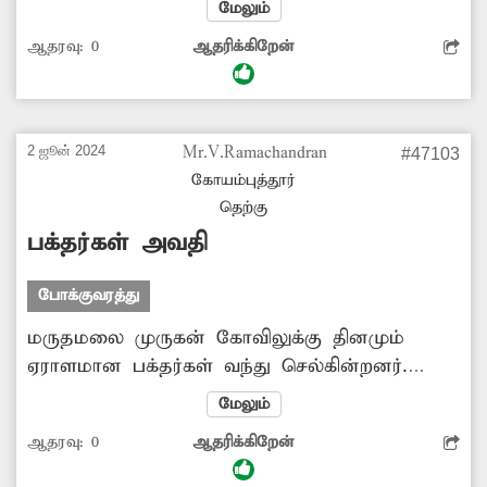
மேலும்
வரிசையாக அடுக்கி வைக்கப்பட்டு உள்ளன.
ஆதரவு:
0
ஆதரிக்கிறேன்
இதில் 2 கற்களை மட்டும் சாலையோரம் அகற்றி
வைத்துவிட்டு, சாலையை கடக்க சிலர் வழி
ஏற்படுத்தி வைத்து உள்ளனர். இதன்
காரணமாக அந்த வழியாக சாலையை
2 ஜூன் 2024
Mr.V.Ramachandran
#47103
கடப்பவர்கள் வாகனத்தில் சிக்கி விபத்தில்
கோயம்புத்தூர்
சிக்கும் அபாயம் காணப்படுகிறது. எனவே
தெற்கு
அங்கு மீண்டும் தடுப்பு கற்களை வைக்க
பக்தர்கள் அவதி
சம்பந்தப்பட்ட துறை அதிகாரிகள் முன்வர
வேண்டும். சுதர்ஷன், கோவில்மேடு.
போக்குவரத்து
மருதமலை முருகன் கோவிலுக்கு தினமும்
ஏராளமான பக்தர்கள் வந்து செல்கின்றனர்.
விசேஷ நாட்களில் கூட்டம் அதிகமாக
மேலும்
இருக்கிறது. அந்த சமயத்தில் இருசக்கர மற்றும்
ஆதரவு:
0
ஆதரிக்கிறேன்
நான்கு சக்கர வாகனங்களில் நுழைவு கட்டணம்
பெற்று கோவிலுக்கு செல்ல காலதாமதம்