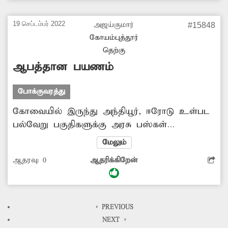
மாணவிகள் மற்றும் முதியவர்கள் பெரிதும்
அவதிப்பட்டு வருகிறார்கள். அதனால்
19 செப்டம்பர் 2022
அஜய்குமார்
#15848
போக்குவரத்துக்கழக அதிகாரிகள் தென்கரை,
கோயம்புத்தூர்
சென்னனூர் பகுதிகளுக்கு முறையாக பஸ்கள்
தெற்கு
இயக்க நடவடிக்கை எடுக்க வேண்டும்.
ஆபத்தான பயணம்
போக்குவரத்து
கோவையில் இருந்து அந்தியூர், ஈரோடு உள்பட
பல்வேறு பகுதிகளுக்கு அரசு பஸ்கள்
இயக்கப்படுகிறது. இந்த பஸ்களில் செல்லும்
மேலும்
வாலிபர்கள் படிக்கட்டுகளில் நின்றபடி பயணம்
ஆதரவு:
0
ஆதரிக்கிறேன்
செய்கிறார்கள். இதில் நிலை தடுமாறி அவர்கள்
கீேழ விழுந்தால் பெரும் விபத்து அபாயம்
ஏற்பட வாய்ப்பு உள்ளது. அதனால் பஸ்களில்
ஆபத்தாக பயணம் செய்பவர்கள் மீது கடும்
< PREVIOUS
நடவடிக்கை எடுப்பதோடு, சம்பந்தப்பட்ட
NEXT >