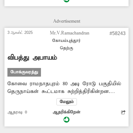
உள்ளது. இதுவரை கட்டணமின்றி வாகனங்கள்
நிறுத்தப்பட்ட நிலையில் தற்போது தலா ரூ.10
வசூலிக்கின்றனர். இதனால் மார்க்கெட்டுக்கு
Advertisement
வந்து செல்லும் அனைவரும்
பாதிக்கப்படுகின்றனர். எனவே அங்கு இருசக்கர
3 ஆகஸ்ட் 2025
Mr.V.Ramachandran
#58243
வாகனங்கள் நிறுத்த கட்டணம் விதித்த முடிவை
கோயம்புத்தூர்
மாநகராட்சி அதிகாரிகள் திரும்ப பெற
தெற்கு
நடவடிக்கை எடுக்க வேண்டும்.
விபத்து அபாயம்
போக்குவரத்து
கோவை ராமநாதபுரம் 80 அடி ரோடு பகுதியில்
தெருநாய்கள் கூட்டமாக சுற்றித்திரிகின்றன.
குறிப்பாக இரவு நேரங்களில் கூட்டமாக வரும்
மேலும்
தெருநாய்கள் அந்த வழியாக செல்லும் வாகன
ஆதரவு:
0
ஆதரிக்கிறேன்
ஓட்டிகளை துரத்தி சென்று கடிக்கின்றன.
இதனால் பதற்றத்துடன் வாகன ஓட்டிகள்
செல்வதால் விபத்து ஏற்படும் அபாயமும்