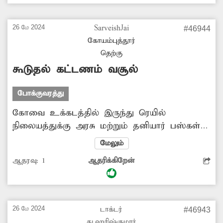
ஆகிறது. நீண்ட நேரம் காத்திருக்க வேண்டி
இருப்பதால் பக்தர்கள் கடும்
26 மே 2024
SarveishJai
#46944
அவதிப்படுகிறார்கள். எனவே விரைவாக சென்று
கோயம்புத்தூர்
வர உரிய ஏற்பாடுகளை செய்து தர வேண்டும்.
தெற்கு
கூடுதல் கட்டணம் வசூல்
போக்குவரத்து
கோவை உக்கடத்தில் இருந்து ரெயில்
நிலையத்துக்கு அரசு மற்றும் தனியார் பஸ்கள்
இயக்கப்படுகின்றன. இதில் சில தனியார்
மேலும்
பஸ்களில் அரசு நிர்ணயித்த கட்டணத்தை விட
ஆதரவு:
1
ஆதரிக்கிறேன்
கூடுதல் கட்டணம் வசூலிக்கப்படுகிறது.
இதுகுறித்து கண்டக்டரிடம் கேட்டாலும், உரிய
பதில் அளிக்கப்பது இல்லை. சில நேரங்களில்
பயணிகள்-கண்டக்டர்கள் இடையே வாக்குவாதம்
26 மே 2024
டாக்டர்
#46943
ஏற்படுகிறது. எனவே அரசு நிர்ணயித்த கட்டண
து.ஹரிஷ்குமார்