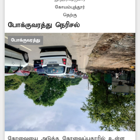
முறையை பின்பற்ற தனியார் பஸ்
கோயம்புத்தூர்
உரிமையாளர்களுக்கு அறிவுரை வழங்க
தெற்கு
வேண்டும்.
போக்குவரத்து நெரிசல்
போக்குவரத்து
கோவையை அடுத்த கோவைப்புதூரில் உள்ள