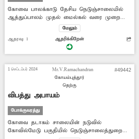
கோவை பாலக்காடு தேசிய நெடுஞ்சாலையில்
ஆத்துப்பாலம் முதல் மைல்கல் வரை முறையாக
சீரமைப்பு பணிகள் மேற்கொள்ளவில்லை.
மேலும்
இதனால் பல இடங்களில் மேடு, பள்ளமாக
ஆதரவு:
1
ஆதரிக்கிறேன்
உள்ளது. அதுவும், இருவழிச்சாலையில் ஒருபுறம்
மட்டுமே சீரமைப்பு பணி
மேற்கொள்ளப்படுகிறது. மறுபுறம் இன்னும்
சீரமைப்பு பணி தொடங்கவில்லை. இதனால்
1 செப்டம்பர் 2024
Mr.V.Ramachandran
#49442
அந்த வழியாக செல்லும் வாகன ஓட்டிகள் கடும்
கோயம்புத்தூர்
அவதிப்பட்டு வருகிறார்கள். எனவே அங்கு
தெற்கு
சாலை சீரமைப்பு பணிகளை முறையாக
விபத்து அபாயம்
மேற்கொள்ள வேண்டும்.
போக்குவரத்து
கோவை தடாகம் சாலையின் நடுவில்
கோவில்மேடு பகுதியில் நெடுஞ்சாலைத்துறை
சார்பில் விபத்துகளை தடுக்க தடுப்பு கற்கள்