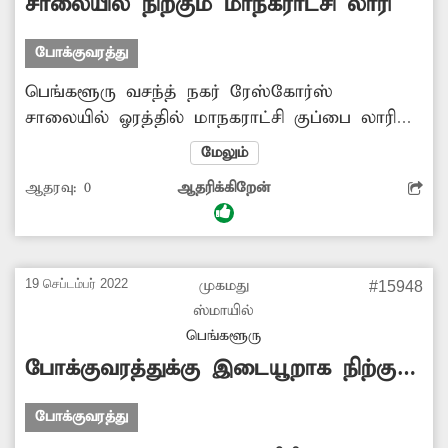
சாலையில் நிற்கும் மாநகராட்சி லாரி
போக்குவரத்து
பெங்களூரு வசந்த் நகர் ரேஸ்கோர்ஸ்
சாலையில் ஓரத்தில் மாநகராட்சி குப்பை லாரி
நிறுத்தப்பட்டுள்ளது. இதனால் அந்த சாலையில்
மேலும்
அடிக்கடி போக்குவரத்து பாதிப்பு ஏற்படுகிறது.
ஆதரவு:
0
ஆதரிக்கிறேன்
இதனால் மாநகராட்சி அதிகாரிகள் அந்த
லாரியை அங்கிருந்து அப்புறப்படுத்த
நடவடிக்கை எடுக்க வேண்டும் பொதுமக்கள்
கோரிக்கை விடுத்துள்ளனர்.
19 செப்டம்பர் 2022
முகமது
#15948
ஸ்மாயில்
பெங்களூரு
போக்குவரத்துக்கு இடையூறாக நிற்கும்
கார்
போக்குவரத்து