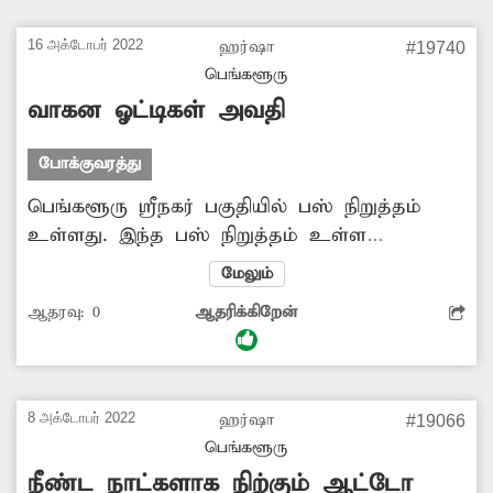
நீண்டநேரமாவதாக வாகன ஓட்டிகள்
கூறுகின்றனர். எனவே அந்த பகுதியில் கனரக
16 அக்டோபர் 2022
ஹர்ஷா
#19740
வாகனங்கள் நிறுத்துவதை தடுக்க நடவடிக்கை
பெங்களூரு
எடுக்க வேண்டும்.
வாகன ஓட்டிகள் அவதி
போக்குவரத்து
பெங்களூரு ஸ்ரீநகர் பகுதியில் பஸ் நிறுத்தம்
உள்ளது. இந்த பஸ் நிறுத்தம் உள்ள
சாலையின் ஓரத்தில் ஜல்லி கற்கள் பெயர்ந்து,
மேலும்
சாலையே சேதமடைந்து காணப்படுகிறது.
ஆதரவு:
0
ஆதரிக்கிறேன்
இதனால் அந்த சாலையில் செல்லும் வாகன
ஓட்டிகள் விபத்தில் சிக்கும் அபாயம் உள்ளது.
எனவே சம்பந்தப்பட்ட அதிகாரிகள் அந்த
சாலையை சீரமைத்து கொடுக்க வேண்டும்.
8 அக்டோபர் 2022
ஹர்ஷா
#19066
பெங்களூரு
நீண்ட நாட்களாக நிற்கும் ஆட்டோ