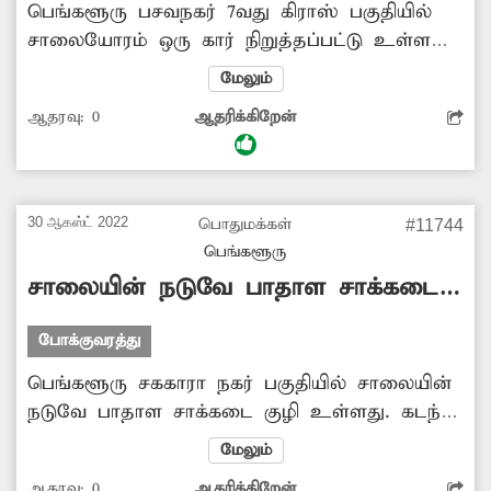
பெங்களூரு பசவநகர் 7வது கிராஸ் பகுதியில்
சாலையோரம் ஒரு கார் நிறுத்தப்பட்டு உள்ளது.
சுமார் 2 ஆண்டுகளாக அந்த கார் அந்த
மேலும்
இடத்தில் நிறுத்தப்பட்டு உள்ளது. இதனால்
ஆதரவு:
0
ஆதரிக்கிறேன்
அந்த சாலையில் அடிக்கடி போக்குவரத்து
நெரிசல் ஏற்படுகிறது. எனவே சம்பந்தப்பட்ட
அதிகாரிகள் அந்த காரை அங்கிருந்து
அப்புறப்படுத்த நடவடிக்கை எடுக்க வேண்டும்.
30 ஆகஸ்ட் 2022
பொதுமக்கள்
#11744
பெங்களூரு
சாலையின் நடுவே பாதாள சாக்கடை
குழி
போக்குவரத்து
பெங்களூரு சககாரா நகர் பகுதியில் சாலையின்
நடுவே பாதாள சாக்கடை குழி உள்ளது. கடந்த
சில நாட்களாக அந்த சாக்கடை கால்வாய் மீது
மேலும்
ேபாடப்பட்டு இருந்த மூடி மூடப்படாமல் திறந்த
ஆதரவு:
0
ஆதரிக்கிறேன்