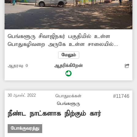
பெங்களூரு சிவாஜிநகர் பகுதியில் உள்ள
பொதுகழிவறை அருகே உள்ள சாலையில்
பழுதடைந்த கார் ஒன்று நிறுத்தப்பட்டுள்ளது.
மேலும்
பல நாட்களாக அந்த கார் அங்கு நிறுத்தப்பட்டு
ஆதரவு:
0
ஆதரிக்கிறேன்
உள்ளது. இதனால் அந்த சாலையில் அடிக்கடி
போக்குவரத்து நெரிசல் ஏற்படுகிறது. எனவே
மாநகராட்சி அதிகாரிகள் அந்த காரை
அங்கிருந்து அப்புறப்படுத்த நடவடிக்கை எடுக்க
30 ஆகஸ்ட் 2022
பொதுமக்கள்
#11746
வேண்டும்.
பெங்களூரு
நீண்ட நாட்களாக நிற்கும் கார்
போக்குவரத்து