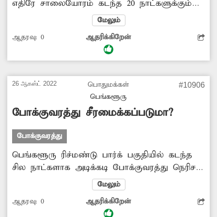
எதிரே சாலையோரம் கடந்த 20 நாட்களுக்கும்
மேலாக தார் சாலை அமைக்கும் எந்திரம்
மேலும்
நிறுத்தப்பட்டுள்ளது. பல நாட்கள் ஆகியும்
ஆதரவு:
0
ஆதரிக்கிறேன்
அகற்றப்படாத இந்த எந்திரத்தால் அப்பகுதியில்
போக்குவரத்து நெரிசல் ஏற்படுகிறது. இதனால்
வாகன ஓட்டிகள் அவதி அடைகின்றனர். எனவே
மாநகராட்சி அதிகாரிகள் அந்த எந்திரத்தை
26 ஆகஸ்ட் 2022
பொதுமக்கள்
#10906
அங்கிருந்து உடனடியாக அகற்ற நடவடிக்கை
பெங்களூரு
எடுக்க வேண்டும்.
போக்குவரத்து சீரமைக்கப்படுமா?
போக்குவரத்து
பெங்களூரு ரிச்மண்டு பார்க் பகுதியில் கடந்த
சில நாட்களாக அடிக்கடி போக்குவரத்து நெரிசல்
ஏற்படுகிறது. இதுகுறித்து பலமுறை புகார்
மேலும்
அளித்தும் எந்த பயனும் இல்லை. அதிகாரிகள்
ஆதரவு:
0
ஆதரிக்கிறேன்
அதை கண்டு கொள்ளவில்லை. அவசர