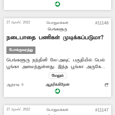
அந்த சாலையில் செல்லும் வாகனங்கள்
அடிக்கடி போக்குவரத்து நெரிசல் ஏற்பட்டு சிக்கி
கொள்கின்றன. இதனை தடுக்க சம்பந்தப்பட்ட
27 ஆகஸ்ட் 2022
பொதுமக்கள்
#11148
அதிகாரிகள் நடவடிக்கை எடுக்க வேண்டும்.
பெங்களூரு
நடைபாதை பணிகள் முடிக்கப்படுமா?
போக்குவரத்து
பெங்களூரு நந்தினி லே-அவுட் பகுதியில் பெல்
பூங்கா அமைந்துள்ளது. இந்த பூங்கா அருகே
உள்ள நடைபாதையில் பராமரிப்பு பணிகள்
மேலும்
நடைபெற்று வருகிறது. இதற்காக அந்த
ஆதரவு:
0
ஆதரிக்கிறேன்
பகுதியில் மணல், பேவர் பிளாக் கற்கள்
போடப்பட்டுள்ளன. இவற்றால் அந்த
நடைபாதையை பயன்படுத்த முடியாமல்
பாதசாரிகள் தவித்து வருகின்றனர். எனவே
27 ஆகஸ்ட் 2022
பொதுமக்கள்
#11147
மாநகராட்சி அதிகாரிகள் அந்த நடைபாதை