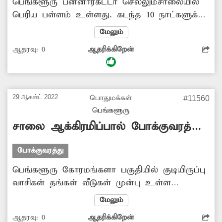
பெங்களூரு பன்னாரகட்டா செல்லும்சாலையில்
பெரிய பள்ளம் உள்ளது. கடந்த 10 நாட்களுக்கு
முன்பு விழுந்த இந்த பள்ளம் இன்றுவரை
மேலும்
சரிசெய்யப்பட வில்லை. இதுகுறித்து
ஆதரவு:
0
ஆதரிக்கிறேன்
அதிகாரிகளிடம் பல முறை புகார் அளித்தும்
எந்த பயனும் இல்லை. வாகன ஓட்டிகள் சாலை
பள்ளத்தால் அவதி அடைகின்றனர். எனவே
மாநகராட்சி அதிகாரிகள் சாலை பள்ளத்தை
29 ஆகஸ்ட் 2022
பொதுமக்கள்
#11560
சீரமைக்க நடவடிக்கை எடுக்க வேண்டும்.
பெங்களூரு
சாலை ஆக்கிரமிப்பால் போக்குவரத்து
பாதிப்பு
போக்குவரத்து
பெங்களூரு கோரமங்களா பகுதியில் குடியிருப்பு
வாசிகள் தங்கள் வீடுகள் முன்பு உள்ள
இடங்களை ஆக்கிரமித்து செடிகளை வளர்த்து
மேலும்
வருகின்றனர். இதனால் அந்த சாலை மிகவும்
ஆதரவு:
0
ஆதரிக்கிறேன்
குறுகலாக காணப்படுகிறது. இதன் காரணமாக