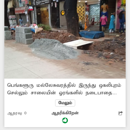
பெங்களூரு மல்லேசுவரத்தில் இருந்து ஒகலிபுரம்
செல்லும் சாலையின் ஓரங்களில் நடைபாதை
மற்றும் குழாய் பதிக்கும் பணிகள் நடைபெற்று
மேலும்
வருகிறது. இதற்காக கடந்த 2 மாதத்திற்கும்
ஆதரவு:
0
ஆதரிக்கிறேன்
மேலாக பணிகள் நடைபெற்று வருகிறது.
ஆனால் அந்த பணிகள் ஆமை வேகத்தில்