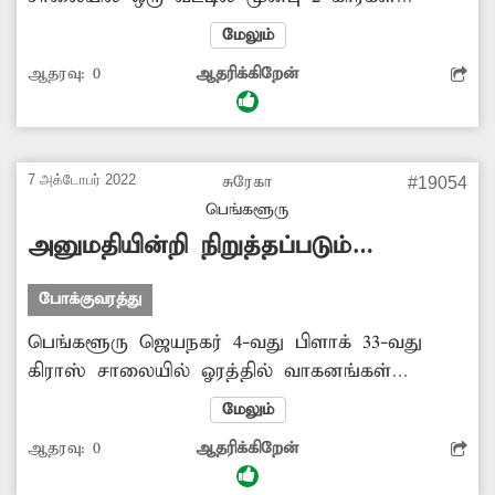
நிறுத்தப்பட்டு உள்ளன. இந்த கார்களால் அந்த
மேலும்
சாலையில் அடிக்கடி போக்குவரத்து பாதிப்பு
ஆதரவு:
0
ஆதரிக்கிறேன்
ஏற்படுகிறது. எனவே சம்பந்தப்பட்ட அதிகாரிகள்
அந்த கார்களை வேறு இடத்திற்கு மாற்றுவதற்கு
நடவடிக்கை எடுக்க வேண்டும்.
7 அக்டோபர் 2022
சுரேகா
#19054
பெங்களூரு
அனுமதியின்றி நிறுத்தப்படும்
வாகனங்கள்
போக்குவரத்து
பெங்களூரு ஜெயநகர் 4-வது பிளாக் 33-வது
கிராஸ் சாலையில் ஓரத்தில் வாகனங்கள்
நிறுத்துவதற்கு அனுமதி கிடையாது.
மேலும்
அதுதொடர்பான பதாகை ஒன்று அங்கு
ஆதரவு:
0
ஆதரிக்கிறேன்
வைக்கப்பட்டுள்ளது. ஆனால் சிலர் அந்த
இடத்தில் தங்கள் வாகனங்களை நிறுத்திவிட்டு