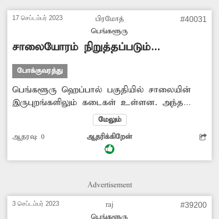
17 செப்டம்பர் 2023
பிரமோத்
#40031
பெங்களூரு
சாலையோரம் நிறுத்தப்படும்
வாகனங்கள்
போக்குவரத்து
பெங்களூரு ஹெப்பால் பகுதியில் சாலையின்
இருபுறங்களிலும் கடைகள் உள்ளன. அந்த
கடைகளுக்கு வருபவர்கள் தங்கள் மோட்டார்
மேலும்
சைக்கிள்களை வரிசையாக நிறுத்தாமல்
ஆதரவு:
0
ஆதரிக்கிறேன்
சாலையோரம் அங்குமிங்கும் நிறுத்திவிட்டு
செல்கின்றனர். இதனால் அந்த சாலையில்
போக்குவரத்து நெரிசல் ஏற்படுகிறது. எனவே
போக்குவரத்து போலீசார் அந்த பகுதியில்
Advertisement
வாகனங்கள் நிறுத்தப்படுவதை தடுக்க
வேண்டும்.
3 செப்டம்பர் 2023
raj
#39200
பெங்களூரு