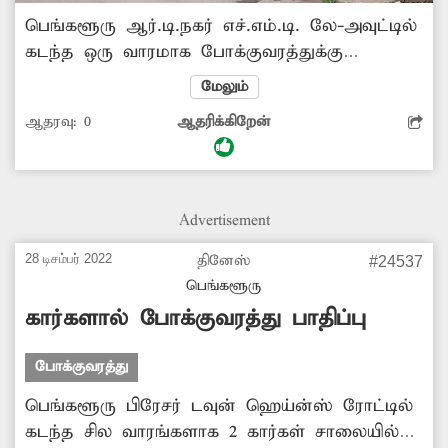
பெங்களூரு ஆர்.டி.நகர் எச்.எம்.டி. லே-அவுட்டில்
கடந்த ஒரு வாரமாக போக்குவரத்துக்கு
இடையூறாக ஒரு லாரி நின்று கொண்டு
மேலும்
இருக்கிறது. இதனால் வாகன போக்குவரத்து
ஆதரவு:
0
ஆதரிக்கிறேன்
பரபரப்பாக இருக்கும் நேரத்தில் அப்பகுதியில்
கடும் போக்குவரத்து நெரிசல் ஏற்படுவதால்
வாகன ஓட்டிகள் கடும் அவதி அடைகின்றனர்.
இரவில் வேகமாக வரும் வாகன ஓட்டிகள் அந்த
Advertisement
லாரி மீது மோதினால் விபத்து ஏற்படும்
அபாயமும் உள்ளது. இதனால் லாரியை
28 டிசம்பர் 2022
தினேஸ்
#24537
அங்கிருந்து அகற்ற போக்குவரத்து போலீசார்
பெங்களூரு
நடவடிக்கை எடுக்க வேண்டும்.
கார்களால் போக்குவரத்து பாதிப்பு
போக்குவரத்து
பெங்களூரு பிரேசர் டவுன் ஹெய்ன்ஸ் ரோட்டில்
கடந்த சில வாரங்களாக 2 கார்கள் சாலையில்