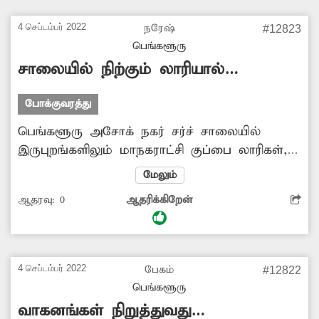
தோண்டப்பட்டது. பல நாட்கள் ஆகியும் பணிகள்
முடிக்கப்படாமல் உள்ளது. இதனால் வாகன
4 செப்டம்பர் 2022
நரேஷ்
#12823
ஓட்டிகள் அந்த சாலையை பயன்படுத்த
பெங்களூரு
முடியாமல் தவித்து வருகின்றனர். எனவே
சாலையில் நிற்கும் லாரியால்
சம்பந்தப்பட்ட அதிகாரிகள் அந்த பணிகளை
போக்குவரத்து நெரிசல்
விரைவாக முடித்து, பள்ளத்தை மூட நடவடிக்கை
போக்குவரத்து
எடுக்க வேண்டும்.
பெங்களூரு அசோக் நகர் சர்ச் சாலையில்
இருபுறங்களிலும் மாநகராட்சி குப்பை லாரிகள்,
கார்கள் நிறுத்தப்பட்டு உள்ளன. இதனால் அந்த
மேலும்
சாலையை பயன்படுத்த முடியாமல் வாகன
ஆதரவு:
0
ஆதரிக்கிறேன்
ஓட்டிகள் அவதி அடைகின்றனர். மேலும், சாலை
குறுகலாக இருப்பதால் அடிக்கடி விபத்து மற்றும்
போக்குவரத்து நெரிசல் ஏற்படுகிறது. எனவே
மாநகராட்சி அதிகாரிகள் அந்த சாலையில்
4 செப்டம்பர் 2022
பேகம்
#12822
நிறுத்தப்பட்டு இருக்கும் வாகனங்களை
பெங்களூரு
உடனடியாக அப்புறப்படுத்த வேண்டும்.
வாகனங்கள் நிறுத்துவது