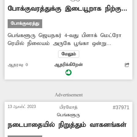
போக்குவரத்துக்கு இடையூறாக நிற்கும்
கார்
போக்குவரத்து
பெங்களூரு ஜெயநகர் 4-வது பிளாக் மெட்ரோ
ரெயில் நிலையம் அருகே பூங்கா ஒன்று
உள்ளது. அந்த பூங்காவின் அருகே பழைய கார்
மேலும்
ஒன்று நிறுத்தப்பட்டுள்ளது. பல மாதங்களாக
ஆதரவு:
0
ஆதரிக்கிறேன்
அந்த கார் அங்கேயே நிற்கிறது. இதனால் அந்த
சாலையில் அடிக்கடி போக்குவரத்து நெரிசல்
ஏற்படுகிறது. எனவே மாநகராட்சி அதிகாரிகள்
போக்குவரத்துக்கு இடையூறாக நிறுத்தப்பட்டுள்ள
Advertisement
காரை அகற்ற வேண்டும்.
13 ஆகஸ்ட் 2023
பிரமோத்
#37971
பெங்களூரு
நடைபாதையில் நிறுத்தும் வாகனங்கள்