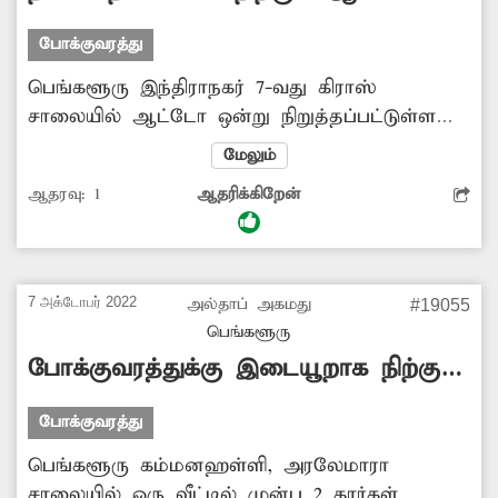
போக்குவரத்து
பெங்களூரு இந்திராநகர் 7-வது கிராஸ்
சாலையில் ஆட்டோ ஒன்று நிறுத்தப்பட்டுள்ளது.
இந்த ஆட்டோ பல நாட்களாக அந்த பகுதியில்
மேலும்
நிறுத்தி வைக்கப்பட்டுள்ளது. இதனால் அந்த
ஆதரவு:
1
ஆதரிக்கிறேன்
சாலையில் போக்குவரத்து பாதிப்பு ஏற்படுகிறது.
எனவே மாநகராட்சி அதிகாரிகள் அந்த
ஆட்டோவை அங்கிருந்து அப்புறப்படுத்த
உடனடியாக நடவடிக்கை எடுக்க வேண்டும்.
7 அக்டோபர் 2022
அல்தாப் அகமது
#19055
பெங்களூரு
போக்குவரத்துக்கு இடையூறாக நிற்கும்
கார்கள்
போக்குவரத்து
பெங்களூரு கம்மனஹள்ளி, அரலேமாரா
சாலையில் ஒரு வீட்டில் முன்பு 2 கார்கள்