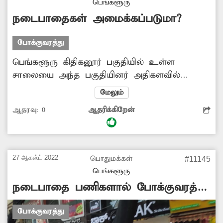
பெங்களூரு
பணிகளை விரைவாக முடிக்க நடவடிக்கை
நடைபாதைகள் அமைக்கப்படுமா?
எடுக்க வேண்டும்.
போக்குவரத்து
பெங்களூரு கிதிகனூர் பகுதியில் உள்ள
சாலையை அந்த பகுதியினர் அதிகளவில்
பயன்படுத்துகின்றனர். இந்த நிலையில் அந்த
மேலும்
சாலை தற்போது சேதமடைந்து உள்ளது.
ஆதரவு:
0
ஆதரிக்கிறேன்
மேலும் சில பகுதிகளில் சாலையோர
நடைபாதை இல்லை என கூறப்படுகிறது.
இதனால் பாதசாரிகள் அவதி அடைகின்றனர்.
எனவே மாநகராட்சி அதிகாரிகள் அந்த பகுதியில்
27 ஆகஸ்ட் 2022
பொதுமக்கள்
#11145
நடைபாதையை அமைக்க நடவடிக்கை எடுக்க
பெங்களூரு
வேண்டும்.
நடைபாதை பணிகளால் போக்குவரத்து
பாதிப்பு
போக்குவரத்து