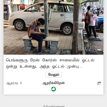
பெங்களூரு ரேஸ் கோர்ஸ் சாலையில் ஓட்டல்
ஒன்று உள்ளது. அந்த ஓட்டல் முன்பு
நடைபாதை உள்ளது. அந்த நடைபாதையின்
மேலும்
குறுக்கே ஓட்டலுக்கு வருபவர்கள் வாகனங்களை
ஆதரவு:
0
ஆதரிக்கிறேன்
நிறுத்திவிட்டு செல்கின்றனர். இதனால்
பாதசாரிகளால் நடைபாதையை பயன்படுத்த
முடியவில்லை. மேலும் அவர்கள் இதற்காக
சாலையில் ஆபத்தான முறையில் இறங்கி
Advertisement