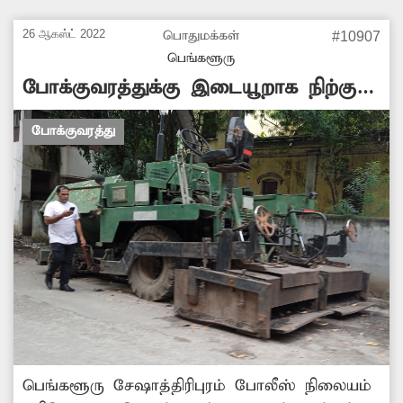
நடைபெறுகிறது. இதனால் அந்த பகுதியில்
அடிக்கடி போக்குவரத்து பாதிப்பு ஏற்படுகிறது.
26 ஆகஸ்ட் 2022
பொதுமக்கள்
#10907
எனவே அந்த பணிகளை விரைவாக முடிக்க
பெங்களூரு
மாநகராட்சி அதிகாரிகள் நடவடிக்கை எடுக்க
போக்குவரத்துக்கு இடையூறாக நிற்கும்
வேண்டும்.
எந்திரம்
போக்குவரத்து
பெங்களூரு சேஷாத்திரிபுரம் போலீஸ் நிலையம்