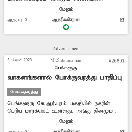
நடைபாதை ஒன்று உள்ளது. இந்த நடைபாதை
மேலும்
வழியாக இருசக்கர வாகன ஓட்டிகள் தங்கள்
ஆதரவு:
0
ஆதரிக்கிறேன்
வாகனங்களை ஓட்டுகின்றனர். இதனால்
பாதசாரிகளால் நடைபாதையை பயன்படுத்த
முடியாத நிலை ஏற்பட்டுள்ளது. எனவே
நடைபாதையில் வாகனங்கள் இயக்கப்படுவதை
Advertisement
அதிகாரிகள் தடுக்க வேண்டும்.
5 பிப்ரவரி 2023
Mr.Subramanian
#26691
பெங்களூரு
வாகனங்களால் போக்குவரத்து பாதிப்பு
போக்குவரத்து
பெங்களூரு கே.ஆர்.புரம் பகுதியில் நகரின்
பெரிய மார்க்கெட் உள்ளது. அங்கு தினமும்
500-க்கும் மேற்பட்டோர் வந்து செல்கின்றனர்.
மேலும்
அவ்வாறு வருபவர்கள் தங்கள் வாகனங்களை
ஆதரவு:
0
ஆதரிக்கிறேன்