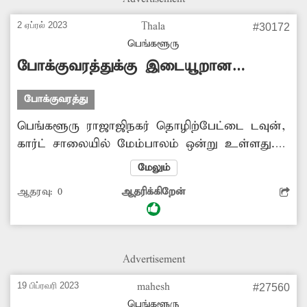
நடந்து செல்ல வேண்டி உள்ளது. எனவே
சம்பந்தப்பட்ட அதிகாரிகள் நடைபாதையில்
2 ஏப்ரல் 2023
Thala
#30172
வாகனங்கள் நிறுத்துவதை தடுக்க வேண்டும்.
பெங்களூரு
போக்குவரத்துக்கு இடையூறான
வாகனங்கள்
போக்குவரத்து
பெங்களூரு ராஜாஜிநகர் தொழிற்பேட்டை டவுன்,
கார்ட் சாலையில் மேம்பாலம் ஒன்று உள்ளது.
இந்த மேம்பாலத்தின் கீழ் டிராக்டர் உள்ளிட்ட
மேலும்
வாகனங்கள் நிறுத்தப்பட்டுள்ளன. கடந்த 2
ஆதரவு:
0
ஆதரிக்கிறேன்
மாதங்களாக அவை அங்கேயே நிற்பதால் அந்த
பகுதியில் போக்குவரத்து பாதிப்பு ஏற்படுகிறது.
எனவே சம்பந்தப்பட்ட அதிகாரிகள், அந்த
டிராக்டர் உள்ளிட்ட வாகனங்களை அங்கிருந்து
Advertisement
உடனடியாக அகற்ற வேண்டும்.
19 பிப்ரவரி 2023
mahesh
#27560
பெங்களூரு