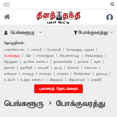
பெங்களூரு
போக்குவரத்து
தொகுதிகள்:
பாகல்கோட்டை
பல்லாரி
பெலகாவி
பெங்களூரு புறநகர்
பெங்களூரு
பீதர்
சாம்ராஜ்நகர்
சிக்பள்ளாப்பூர்
சிக்கமகளூரு
சித்ரதுர்கா
தட்சிண கன்னடா
தாவணகெரே
தார்வார்
கதக்
ஹாசன்
ஹாவேரி
கலபுரகி
குடகு
கோலார்
கொப்பல்
மண்டியா
மைசூரு
ராய்ச்சூர்
ராம்நகர்
சிவமொக்கா
துமகூரு
உடுப்பி
உத்தர கன்னடா
விஜயநகர்
விஜயாப்புரா
யாதகிரி
புகாரைத் தொடங்கவும்
பெங்களூரு > போக்குவரத்து