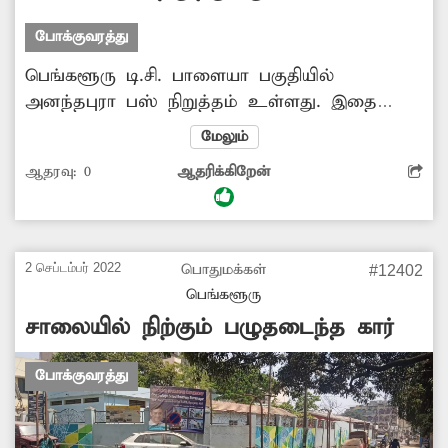
தடுக்கப்படுமா?
போக்குவரத்து
பெங்களூரு டி.சி. பாளையா பகுதியில்
அனந்தபுரா பஸ் நிறுத்தம் உள்ளது. இதை
அந்த பகுதியினர் அதிகளவில்
மேலும்
பயன்படுத்துகின்றனர். இந்த நிலையில் பஸ்
ஆதரவு:
0
ஆதரிக்கிறேன்
நிறுத்தம் அருகே சிலர் தங்கள் வாகனங்களை
நிறுத்துகின்றனர். இதனால் பஸ் நிறுத்தத்திற்கு
வரும் பயணிகள் அவதி அடைகின்றனர். எனவே
சம்பந்தப்பட்ட அதிகாரிகள் அந்த பகுதியில்
2 செப்டம்பர் 2022
பொதுமக்கள்
#12402
வாகனங்கள் நிறுத்தப்படுவதை தடுக்க
பெங்களூரு
வேண்டும்.
சாலையில் நிற்கும் பழுதடைந்த கார்
போக்குவரத்து