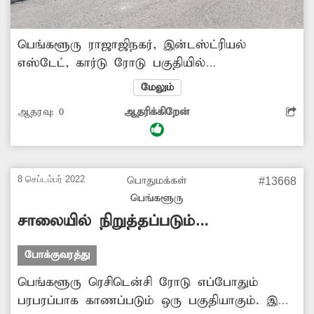
பெங்களூரு ராஜாஜிநகர், இன்டஸ்ட்ரியல்
எஸ்டேட், கார்டு ரோடு பகுதியில்
வாகனங்களுக்கு இடையூறாக மரக்கிளைகள்
மேலும்
உள்ளன. இதனால் அதிவேகமாக செல்லும்
ஆதரவு:
0
ஆதரிக்கிறேன்
வாகன ஓட்டிகள் விபத்தில் சிக்கவும்
வாய்ப்புள்ளது. எனவே மாநகராட்சி அதிகாரிகள்
அந்த மரக்கிளைகளை அகற்ற நடவடிக்கை
எடுக்க வேண்டும்.
8 செப்டம்பர் 2022
பொதுமக்கள்
#13668
பெங்களூரு
சாலையில் நிறுத்தப்படும்
வாகனங்களால் போக்குவரத்து பாதிப்பு
போக்குவரத்து
பெங்களூரு ரெசிடென்சி ரோடு எப்போதும்
பரபரப்பாக காணப்படும் ஒரு பகுதியாகும். இந்த