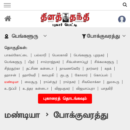
பெங்களூரு
போக்குவரத்து
தொகுதிகள்:
பாகல்கோட்டை
பல்லாரி
பெலகாவி
பெங்களூரு புறநகர்
பெங்களூரு
பீதர்
சாம்ராஜ்நகர்
சிக்பள்ளாப்பூர்
சிக்கமகளூரு
சித்ரதுர்கா
தட்சிண கன்னடா
தாவணகெரே
தார்வார்
கதக்
ஹாசன்
ஹாவேரி
கலபுரகி
குடகு
கோலார்
கொப்பல்
மண்டியா
மைசூரு
ராய்ச்சூர்
ராம்நகர்
சிவமொக்கா
துமகூரு
உடுப்பி
உத்தர கன்னடா
விஜயநகர்
விஜயாப்புரா
யாதகிரி
புகாரைத் தொடங்கவும்
மண்டியா > போக்குவரத்து