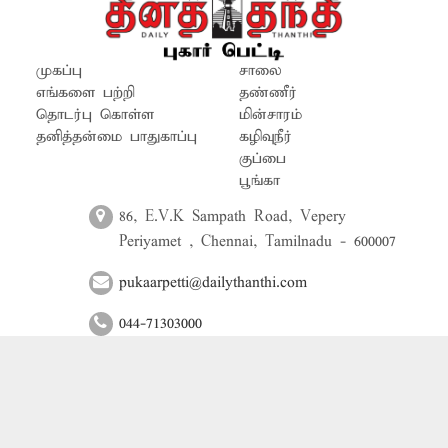
இன்னும் திறக்கப்படவில்லை. இதனால்
இந்த குடிநீர் சுத்திகரிப்பு நிலையம்
எப்போது திறக்கப்படும் என்று அப்பகுதி
முகப்பு
சாலை
மக்கள் ஆவலுடன் காத்துக்கொண்டு
எங்களை பற்றி
தண்ணீர்
தொடர்பு கொள்ள
மின்சாரம்
உள்ளனர்.
தனித்தன்மை பாதுகாப்பு
கழிவுநீர்
குப்பை
பூங்கா
86, E.V.K Sampath Road, Vepery
Periyamet , Chennai, Tamilnadu - 600007
pukaarpetti@dailythanthi.com
044-71303000
© 2024 Daily Thanthi | All Rights Reserved | Powered by