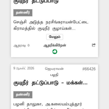
குடிநீர் தட்டுப்பாடு
எடுத்த அதிகாரிகளுக்கும் நன்றி.
தண்ணீர்
செஞ்சி அடுத்த நரசிங்கராயன்பேட்டை
கிராமத்தில் குடிநீர் குழாய்கள்
அமைக்கப்படவில்லை. இதனால்
மேலும்
அப்பகுதிகளில் குடிநீர் தட்டுப்பாடு
ஆதரவு:
0
ஆதரிக்கிறேன்
ஏற்பட்டு வருவதால் பொதுமக்கள் பெரும்
சிரமம் அடைந்து வருகின்றனர். இதை
தவிர்க்க அதிகாரிகள் நடவடிக்கை எடுக்க
வேண்டும் என அப்பகுதி மக்கள்
9 ஆகஸ்ட் 2026
ஜெயராமன்
#66426
கோரிக்கை விடுத்துள்ளனர்.
பழநி
குடிநீர் தட்டுப்பாடு - மக்கள்
அவதி
தண்ணீர்
பழனி தாலுகா, அ.கலையம்புத்தூர்