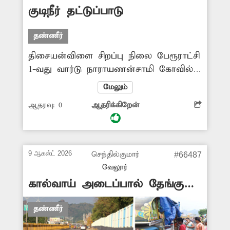
குடிநீர் தட்டுப்பாடு
தண்ணீர்
திசையன்விளை சிறப்பு நிலை பேரூராட்சி
1-வது வார்டு நாராயணன்சாமி கோவில்
தெருவில் கடந்த 8 மாத காலமாக நல்ல
மேலும்
தண்ணீரும், போர் தண்ணீரும்
ஆதரவு:
0
ஆதரிக்கிறேன்
வரவில்லை. இதனால் தண்ணீர்
தட்டுப்பாடு ஏற்பட்டுள்ளது. எனவே
உடனே குடிநீர் வசதியை
செய்துகொடுக்குமாறு வேண்டுறேன்.
9 ஆகஸ்ட் 2026
செந்தில்குமார்
#66487
வேலூர்
கால்வாய் அடைப்பால் தேங்கும்
தண்ணீர்
தண்ணீர்