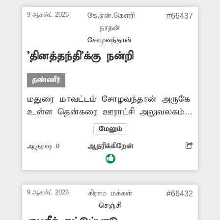
பொதுமக்களுக்கு நோய்த்தொற்று பரவும்
9 ஆகஸ்ட் 2026
கே.என்.கௌரி
#66437
அபாயம் உள்ளது. எனவே தினமும்
நாதன்
சுத்திரிகரிக்கப்பட்ட குடிநீர் வழங்க
சோழவந்தான்
அதிகாரிகள் நடவடிக்கை எடுக்க
'தினத்தந்தி'க்கு நன்றி
வேண்டும்.
தண்ணீர்
மதுரை மாவட்டம் சோழவந்தான் அருகே
உள்ள தென்கரை ஊராட்சி அலுவலகம்
அருகே குடிநீர் குழாய் இணைப்பில்
மேலும்
உடைப்பு ஏற்பட்டு தண்ணீர் வீணாகியது
ஆதரவு:
0
ஆதரிக்கிறேன்
என 'தினத்தந்தி' புகார் பெட்டியில்
செய்தி வெளியானது. இதன்
எதிரொலியாக அதிகாரிகள் இதனை
ஆய்வு மேற்கொண்டு சரி செய்தனர்.
9 ஆகஸ்ட் 2026
கிராம மக்கள்
#66432
எனவே பொதுமக்கள் நலன்கருதி செய்தி
செஞ்சி
வெளியிட்ட தினத்தந்திக்கும், நடவடிக்கை