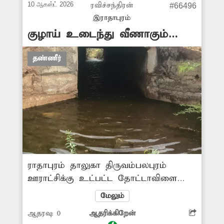
10 ஆகஸ்ட் 2026
ரவிச்சந்திரன்
#66496
இராதாபுரம்
குழாய் உடைந்து வீணாகும்
குடிநீர்
தண்ணீர்
ராதாபுரம் தாலுகா திருவம்பலபுரம்
ஊராட்சிக்கு உட்பட்ட தோட்டாவிளை
விலக்கின் மேற்கில் மெயின் ரோட்டில்
மேலும்
சிறு பாலத்தின் குடிநீர் குழாய்
ஆதரவு:
0
ஆதரிக்கிறேன்
செல்கிறது. இந்த குழாயில் உடைப்பு