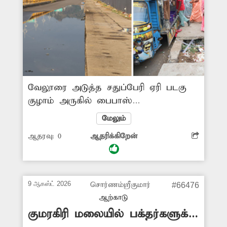
வேலூரை அடுத்த சதுப்பேரி ஏரி படகு
குழாம் அருகில் பைபாஸ்
சாலையோரத்தில் உள்ள கால்வாயில்
மேலும்
அடைப்பு ஏற்பட்டுள்ளது. இதனால்
ஆதரவு:
0
ஆதரிக்கிறேன்
கால்வாயில் செல்லும் தண்ணீர்
கழிவுநீருடன் கலந்து சர்வீஸ் சாலையில்
நீண்டதூரம் தேங்கி நிற்கிறது. இதனால்
படகு குழாமுக்கு வரும்
9 ஆகஸ்ட் 2026
சொர்ணம்ஸ்ரீகுமார்
#66476
பொதுமக்களுக்கும், சாலையில்
ஆற்காடு
வாகனங்களில் செல்லும் வாகன
குமரகிரி மலையில் பக்தர்களுக்கு
ஓட்டிகளுக்கும் இடையூறாக உள்ளது.