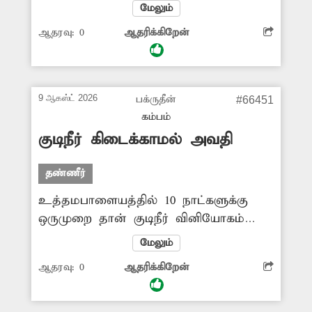
திருமால்பாடி கிராமத்தில் குடிநீர்
மேலும்
தட்டுப்பாடு நிலவி வருகிறது. தண்ணீர்
ஆதரவு:
0
ஆதரிக்கிறேன்
தட்டுப்பாட்டை தீர்க்க சம்பந்தப்பட்ட
அதிகாரிகள் நடவடிக்கை எடுக்க
வேண்டும். -அன்பரசன், அருந்தோடு.
9 ஆகஸ்ட் 2026
பக்ருதீன்
#66451
கம்பம்
குடிநீர் கிடைக்காமல் அவதி
தண்ணீர்
உத்தமபாளையத்தில் 10 நாட்களுக்கு
ஒருமுறை தான் குடிநீர் வினியோகம்
செய்யப்படுகிறது. இதனால் குடிநீர்
மேலும்
கிடைக்காமல் மக்கள்
ஆதரவு:
0
ஆதரிக்கிறேன்
அவதிப்படுகின்றனர். மேலும்
சுத்திரிகரிப்பு செய்யாமல் குடிநீர்
வினியோகம் செய்யப்படுவதால்