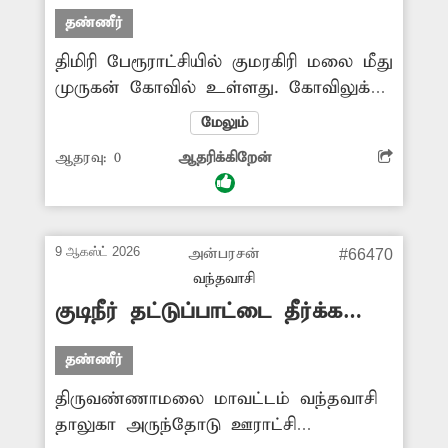
குடிநீர் வசதி
மேலும் இந்தக் கால்வாய் மீதுள்ள
தண்ணீர்
சிமெண்டு சிலாப்புகள் பல இடங்களில்
திமிரி பேரூராட்சியில் குமரகிரி மலை மீது
உடைந்து திறந்த நிலையில் உள்ளது.
முருகன் கோவில் உள்ளது. கோவிலுக்கு
எனவே சம்பந்தப்பட்ட அதிகாரிகள்
ஏராளமான பக்தர்கள் வந்து சாமி
கால்வாய் அடைப்பை சரிசெய்ய
மேலும்
தரிசனம் செய்கிறார்கள். அத்துடன் 365
வேண்டும். கால்வாய் மீது...
ஆதரவு:
0
ஆதரிக்கிறேன்
படிகளில் பக்தர்கள் ஏறி வருவதால்
பக்தர்களுக்கு தண்ணீர் தாகம்
எடுக்கிறது. எனவே பக்தர்களின் நலன்
கருதி கோவிலில் சுத்திகரிக்கப்பட்ட
9 ஆகஸ்ட் 2026
அன்பரசன்
#66470
குடிநீர் வசதி செய்து கொடுக்கப்படுமா?
வந்தவாசி
-சொர்ணம்ஸ்ரீகுமார், திமிரி.
குடிநீர் தட்டுப்பாட்டை தீர்க்க
வேண்டும்
தண்ணீர்
திருவண்ணாமலை மாவட்டம் வந்தவாசி
தாலுகா அருந்தோடு ஊராட்சி