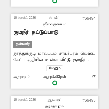
ஏற்பட்டு பல மாதங்களாக தண்ணீர்
வெளியேறி குளம் போல் தேங்கி
நிற்கிறது. எனவே சம்பந்தப்பட்ட
10 ஆகஸ்ட் 2026
டேவிட்
#66494
அதிகாரிகள் தண்ணீர் வீணாவதை தடுக்க
ஸ்ரீவைகுண்டம்
நடவடிக்கை எடுக்கும்படி வேண்டுகிறேன்.
குடிநீர் தட்டுப்பாடு
தண்ணீர்
தூத்துக்குடி மாவட்டம் சாயர்புரம் வெஸ்ட்
கேட் பகுதியில் உள்ள வீட்டு குடிநீர்
இணைப்புகளில் கடந்த ஒரு மாதத்திற்கு
மேலும்
மேலாக சீரான குடிநீர் வினியோகம்
ஆதரவு:
0
ஆதரிக்கிறேன்
இல்லை. குடிநீர் வினியோகிக்கப்படுகிற
நாட்களில் மிகக் குறைந்த அளவில்தான்
குடிதண்ணீர் கிடைக்கிறது. தட்டுப்பாடு
ஏற்பட்டுள்ளதால் சீராக வினியோகம்
10 ஆகஸ்ட் 2026
ஆல்பர்ட்
#66493
செய்ய வேண்டுகிறேன்.
இராதாபுரம்