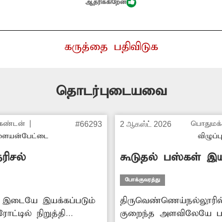
ஆதரிக்கிறேன்
கருத்தை பதிவிடுக
தொடர்புடையவை
கண்டன்
|
பொதுமக்
#66293
2 ஆகஸ்ட் 2026
ையன்பேட்டை
விழுப்ப
ரிசல்
கூடுதல் பஸ்கள் இ
போக்குவரத்து
ரம் இடையே இயக்கப்படும்
திருவெண்ணெய்நல்லூரில்
ல் நிறுத்தி
குறைந்த அளவிலேயே ப