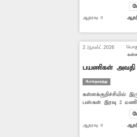
பயணிகளை ஏற்றி இறக
ம
போக்குவரத்து நெரிசல
ஆதரவு:
0
ஆதரி
விபத்துகளும் ஏற்பட
இதுகுறித்து சம்பந்த
செய்து நடவடிக்கை எ
பொது
2 ஆகஸ்ட் 2026
கள்ள
பயணிகள் அவதி
போக்குவரத்து
கள்ளக்குறிச்சியில் 
பஸ்கள் இரவு 2 மண
மணி வரை தியாகதுருக
ம
புறவழிச்சாலையிலேய
ஆதரவு:
0
ஆதரி
இதனால் தியாகதுருகத்
மாணவர்கள், பொதுமக