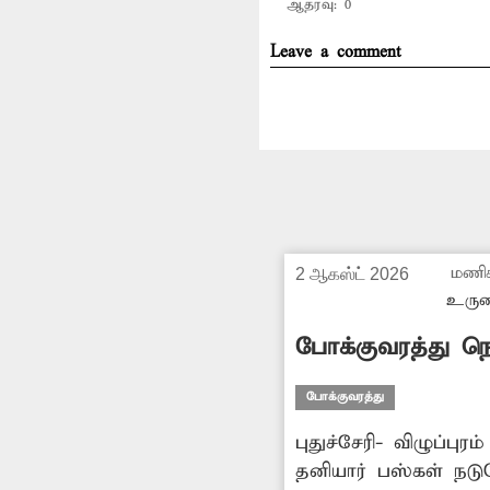
ஆதரவு:
0
Leave a comment
மணி
2 ஆகஸ்ட் 2026
உருள
போக்குவரத்து நெ
போக்குவரத்து
புதுச்சேரி- விழுப்பு
தனியார் பஸ்கள் நடுரோட்டி