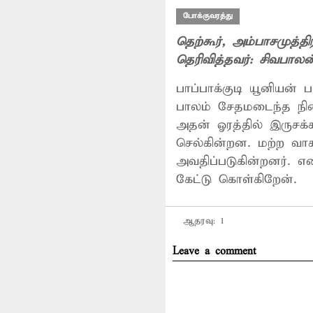
போக்குவரத்து
தெற்கூர்
, அம்பாசமுத்தி
தெரிவித்தவர்:
சிவபாலன
பாப்பாக்குடி யூனியன் 
பாலம் சேதமடைந்த நிலை
அதன் ஓரத்தில் இருச
செல்கின்றன. மற்ற வா
அவதிப்படுகின்றனர். 
கேட்டு கொள்கிறேன்.
ஆதரவு:
1
Leave a comment