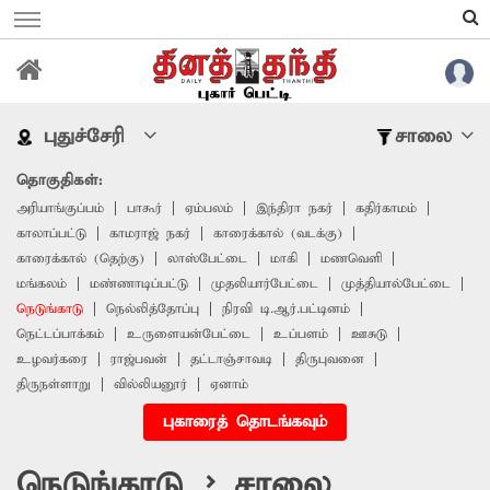
புதுச்சேரி
சாலை
தொகுதிகள்:
அரியாங்குப்பம்
பாகூர்
ஏம்பலம்
இந்திரா நகர்
கதிர்காமம்
காலாப்பட்டு
காமராஜ் நகர்
காரைக்கால் (வடக்கு)
காரைக்கால் (தெற்கு)
லாஸ்பேட்டை
மாகி
மணவெளி
மங்கலம்
மண்ணாடிப்பட்டு
முதலியார்பேட்டை
முத்தியால்பேட்டை
நெடுங்காடு
நெல்லித்தோப்பு
நிரவி டி.ஆர்.பட்டினம்
நெட்டப்பாக்கம்
உருளையன்பேட்டை
உப்பளம்
ஊசுடு
உழவர்கரை
ராஜ்பவன்
தட்டாஞ்சாவடி
திருபுவனை
திருநள்ளாறு
வில்லியனூர்
ஏனாம்
புகாரைத் தொடங்கவும்
நெடுங்காடு > சாலை