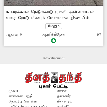
காரைக்கால் நெடுங்காடு முதல் அன்னவாசல்
வரை ரோடு மிகவும் மோசமான நிலையில்
உள்ளது. இதனால், இருசக்கர வாகன ஓட்டிகள்
மேலும்
மிகவும் சிரமப்பட்டு செல்கிறார்கள். எனவே,
ஆதரவு:
0
ஆதரிக்கிறேன்
சம்பந்தப்பட்ட அரசு துறை, சாலையை
உடனடியாக சரி செய்தால் நன்றாக இருக்கும்.
Advertisement
முகப்பு
சாலை
எங்களை பற்றி
தண்ணீர்
தொடர்பு கொள்ள
மின்சாரம்
தனித்தன்மை பாதுகாப்பு
கழிவுநீர்