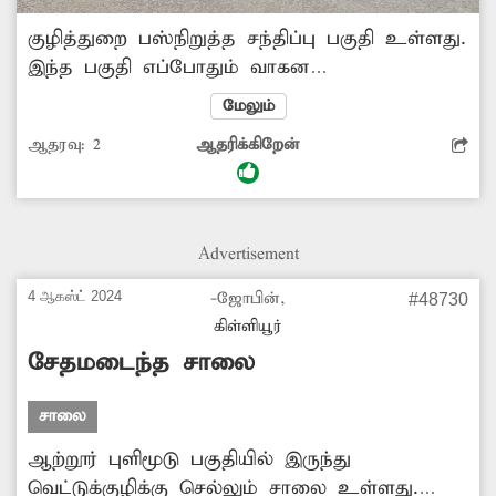
குழித்துறை பஸ்நிறுத்த சந்திப்பு பகுதி உள்ளது.
இந்த பகுதி எப்போதும் வாகன
போக்குவரத்துடன் பரபரப்பாக காணப்படும்.
மேலும்
இந்த சந்திப்பில் ரவுண்டானா அருகில்
ஆதரவு:
2
ஆதரிக்கிறேன்
சாலையில் ஜல்லிகள் பெயர்ந்து பெரிய
பள்ளங்கள் ஏற்பட்டுள்ளது. இதனால் மழை
நேரங்களில் அந்த பள்ளங்களில் தண்ணீர்
நிரம்பி நிற்பதால் வேகமாக வரும் வாகன
Advertisement
ஓட்டிகள் விபத்தில் சிக்கி படுகாயமடைகின்றனர்.
எனவே வாகன ஓட்டிகள் நலன்கருதி அந்த
4 ஆகஸ்ட் 2024
-ஜோபின்,
#48730
பகுதியில் ஏற்பட்டுள்ள பள்ளங்களை விரைந்து
கிள்ளியூர்
சீரமைக்க சம்பந்தப்பட்ட அதிகாரிகள்
சேதமடைந்த சாலை
நடவடிக்கை எடுக்க வேண்டும்.
சாலை
ஆற்றூர் புளிமூடு பகுதியில் இருந்து
வெட்டுக்குழிக்கு செல்லும் சாலை உள்ளது.