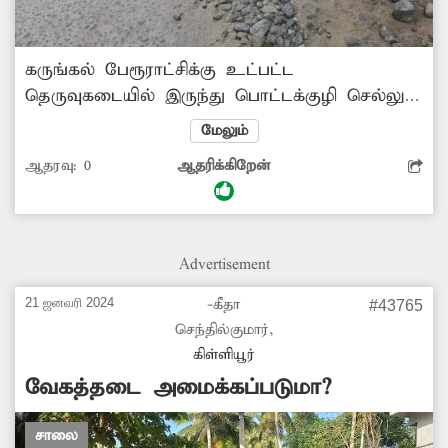
கருங்கல் பேரூராட்சிக்கு உட்பட்ட
தெருவுகடையில் இருந்து பொட்டக்குழி செல்லும்
சாலை உள்ளது. இந்த சாலையில் தெருவுகடை
மேலும்
பகுதியில் ஜல்லிகள் பெயர்ந்து குண்டும்
ஆதரவு:
0
ஆதரிக்கிறேன்
குழியுமாக போக்குவரத்துக்கு தகுதியற்ற
நிலையில் காணப்படுகிறது. இதனால் அந்த
வழியாக செல்லும் வாகன ஓட்டிகள், பாதசாரிகள்
அடிக்கடி விபத்தில் சிக்கி வருகின்றனர். எனவே
Advertisement
வாகன ஓட்டிகள் நலன்கருதி சேதமடைந்த
சாலையை அதிகாரிகள் நடவடிக்ைக
21 ஜனவரி 2024
-கீதா
#43765
சீரமைப்பார்களா?.
செந்தில்குமார்,
கிள்ளியூர்
வேகத்தடை அமைக்கப்படுமா?
சாலை