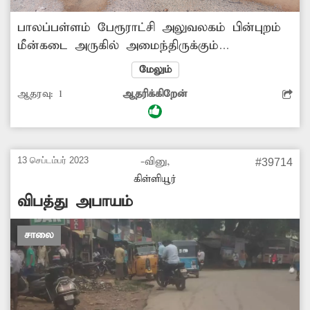
பாலப்பள்ளம் பேரூராட்சி அலுவலகம் பின்புறம்
மீன்கடை அருகில் அமைந்திருக்கும்
தார்சாலையோரத்தில் வடிகால் ஓடை
மேலும்
அமைக்கப்படாமல் உள்ளது. இதனால்,
ஆதரவு:
1
ஆதரிக்கிறேன்
சமீபத்தில் பெய்த மழையால் சாலையில்
குளம்போல் தண்ணீர் நிற்கிறது. இதனால்,
வாகன ஓட்டிகள், பாதசாரிகள் அவதிக்குள்ளாகி
வருகின்றனர். எனவே, சாலையோரத்தில்
13 செப்டம்பர் 2023
-வினு,
#39714
வடிகால் ஓடை அமைக்க அதிகாரிகள்
கிள்ளியூர்
நடவடிக்கை எடுக்க வேண்டும்.
விபத்து அபாயம்
சாலை