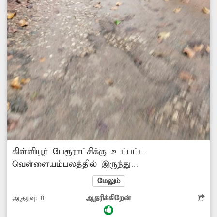
கிள்ளியூர் பேரூராட்சிக்கு உட்பட்ட
வெள்ளையம்பலத்தில் இருந்து
வாழப்பழஞ்சிவிளை செல்லும் சாலை உள்ளது.
மேலும்
இந்த சாலை சேதமடைந்து குண்டும் குழியுமாக
ஆதரவு:
0
ஆதரிக்கிறேன்
காட்சி அளிக்கிறது. இதனால் அந்த வழியாக
செல்லும் வாகன ஓட்டிகள் மிகுந்த சிரமத்துக்கு