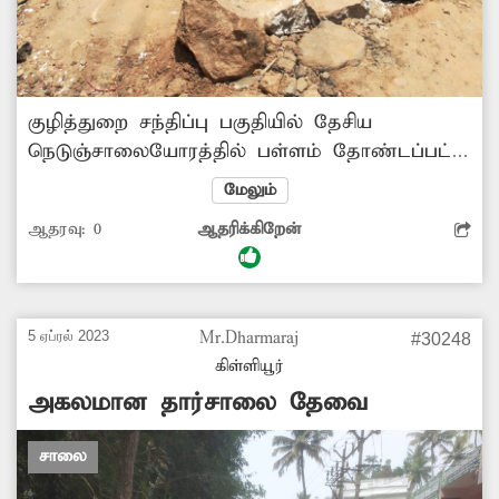
குழித்துறை சந்திப்பு பகுதியில் தேசிய
நெடுஞ்சாலையோரத்தில் பள்ளம் தோண்டப்பட்டு
கூட்டு குடிநீர் திட்ட குழாய் பதிக்கப்பட்டது.
மேலும்
பணிகள் முடிந்து பள்ளங்கள் முறையாக
ஆதரவு:
0
ஆதரிக்கிறேன்
மூடப்படாமல் காணப்படுகிறது. இதனால், அந்த
வழியாக செல்லும் வாகன ஓட்டிகள், பாதசாரிகள்
விபத்தில் சிக்கி வருகின்றனர். எனவே,
சாலையை முறையாக சீரமைத்து மக்கள்
5 ஏப்ரல் 2023
Mr.Dharmaraj
#30248
பயன்பாட்டுக்கு ெகாண்டுவர சம்பந்தப்பட்ட
கிள்ளியூர்
அதிகாரிகள் நடவடிக்கை எடுக்க வேண்டும்.
அகலமான தார்சாலை தேவை
சாலை