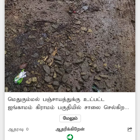
மெதுகும்மல் பஞ்சாயத்துக்கு உட்பட்ட
ஐங்காமம் கிராமம் பகுதியில் சாலை செல்கிறது.
இந்த சாலை சேதமடைந்து குண்டும், குழியுமாக
மேலும்
காணப்படுகிறது. தார்ச்சாலை என்பதற்குரிய
ஆதரவு:
0
ஆதரிக்கிறேன்
அடையாளமே தெரியாத நிலையில் காட்சி