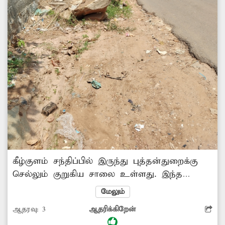
கீழ்குளம் சந்திப்பில் இருந்து புத்தன்துறைக்கு
செல்லும் குறுகிய சாலை உள்ளது. இந்த
சாலையோரத்தில் கீழ்குளம் பகுதியில் உள்ள
மேலும்
ஒரு கூட்டுறவு வங்கியின் அருகில்
ஆதரவு:
3
ஆதரிக்கிறேன்
சாலையோரத்தில் பெரிய பாறாங்கல் ஒன்று