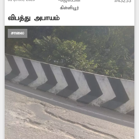
-ஜெஸ்பின்
#43253
கிள்ளியூர்
விபத்து அபாயம்
சாலை