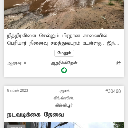
நித்திரவிளை செல்லும் பிரதான சாலையில்
பெரியார் நினைவு சமத்துவபுரம் உள்ளது. இந்த
பகுதியில் சாலை சேதமடைந்து குண்டும்,
மேலும்
குழியுமாக காணப்படுகிறது. இதனால், மழை
ஆதரவு:
0
ஆதரிக்கிறேன்
நேரங்களில் பள்ளங்களில் தண்ணீர் தேங்கி
நிற்பதால் பாதசாரிகள், வாகன ஓட்டிகள் பெரும்
சிரமத்துக்குள்ளாகி வருவதுடன், அடிக்கடி
விபத்திலும் சிக்கி வருகின்றனர். எனவே, வாகன
9 ஏப்ரல் 2023
-ஐசக்
#30468
ஓட்டிகள் நலன் கருதி சாலையை சீரமைக்க
கிங்ஸ்லின்,
சம்பந்தப்பட்ட அதிகாரிகள் நடவடிக்கை எடுக்க
கிள்ளியூர்
வேண்டும்.-சதீஸ், சமத்துவபுரம்.
நடவடிக்கை தேவை