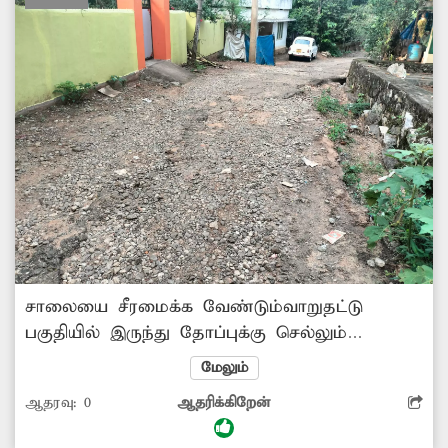
சாலை பகுதியை சீரமைக்க நடவடிக்கை
எடுக்க...
சாலையை சீரமைக்க வேண்டும்வாறுதட்டு
பகுதியில் இருந்து தோப்புக்கு செல்லும்
சாலையை நடுவிளாகம், மடத்துவிளாகம்,
மேலும்
மண்ணடி, பெருந்தோட்டம் உள்ளிட்ட கிராம
ஆதரவு:
0
ஆதரிக்கிறேன்
மக்கள் பயன்படுத்தி வருகின்றனர். இந்த சாலை
கடந்த ஆண்டு பெய்த கனமழையில்