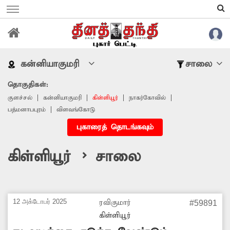
கன்னியாகுமரி
சாலை
தொகுதிகள்:
குளச்சல்
கன்னியாகுமரி
கிள்ளியூர்
நாகர்கோவில்
பத்மனாபபுரம்
விளவங்கோடு
புகாரைத் தொடங்கவும்
கிள்ளியூர் > சாலை
12 அக்டோபர் 2025
ரவிகுமார்
#59891
கிள்ளியூர்