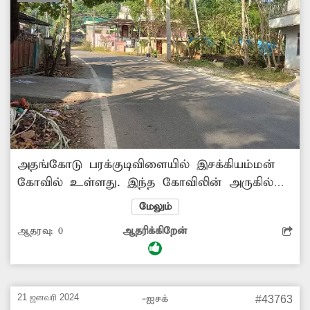
அதங்கோடு பரக்குடிவிளையில் இசக்கியம்மன்
கோவில் உள்ளது. இந்த கோவிலின் அருகில்
இருந்து மார்த்தாண்டம் செல்லும் சாலை
மேலும்
செல்கிறது. இந்த சாலையில் வாகனங்களில்
ஆதரவு:
0
ஆதரிக்கிறேன்
வேகமாக வரும் பள்ளி-கல்லூரி மாணவர்கள்,
வாலிபர்கள் இசக்கியம்மன் கோவிலின் அருகில்
அடிக்கடி விபத்தில் சிக்கி வருகின்றனர். எனவே
வாகன ஓட்டிகள், மாணவர்கள் நலன்கருதி
21 ஜனவரி 2024
-ஐசக்
#43763
கோவிலின் அருகில் விபத்தை தடுக்கும்