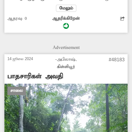
இந்த சாலை சேதமடைந்து குண்டும் குழியுமாக
மேலும்
காணப்படுகிறது. இதனால் அந்த வழியாக
ஆதரவு:
0
ஆதரிக்கிறேன்
செல்லும் வாகன ஓட்டிகள் பெரும்
அவதிக்குள்ளாகி வருகிறார்கள். எனவே வாகன
ஓட்டிகள் நலன்கருதி சேதமடைந்த சாலையை
சீரமைக்க சம்பந்தப்பட்ட அதிகாரிகள்
Advertisement
நடவடிக்கை எடுக்க வேண்டும்.
14 ஜூலை 2024
-அபிலாஷ்,
#48183
கிள்ளியூர்
பாதசாரிகள் அவதி
சாலை