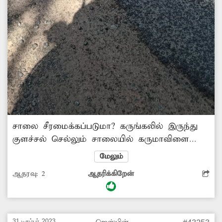
சாலை சீரமைக்கப்படுமா? கருங்கலில் இருந்து
குளச்சல் செல்லும் சாலையில் கருமாவிளை
பகுதியில் குண்டும், குழியுமாக காணப்படுகிறது.
மேலும்
இதனால் வாகன ஓட்டிகள் பெரும் சிரமத்துக்கு
ஆதரவு:
2
ஆதரிக்கிறேன்
ஆளாகி வருகிறார்கள். எனவே சாலையை
சீரமைக்க சம்பந்தப்பட்ட அதிகாரிகள்
நடவடிக்கை எடுக்க வேண்டும். சுனில்குமார்,
கருங்கல்.
31 டிசம்பர் 2023