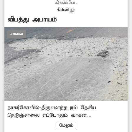
கிங்ஸ்லின்,
வகையில் சாலையில் வேகத்தடை அமைக்க
கிள்ளியூர்
சம்பந்தப்பட்ட அதிகாரிகள் நடவடிக்கை எடுக்க
விபத்து அபாயம்
வேண்டும்.
சாலை
நாகர்கோவில்-திருவனந்தபுரம் தே‌சிய
நெடுஞ்சாலை எப்போதும் வாகன
போக்குவரத்துடன் பரபரப்பாக காணப்படும்.
மேலும்
இந்த சாலையில் குழித்துறை சந்திப்பு பகுதியில்