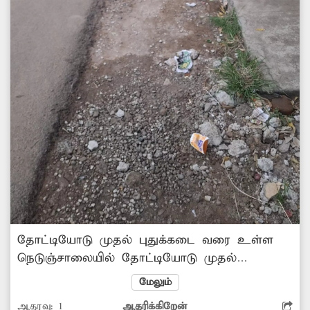
தோட்டியோடு முதல் புதுக்கடை வரை உள்ள
நெடுஞ்சாலையில் தோட்டியோடு முதல்
திங்கள்சந்தை வரை புதிதாக சாலை
மேலும்
அமைக்கப்பட்டுள்ளது. இந்த சாலை
ஆதரவு:
1
ஆதரிக்கிறேன்