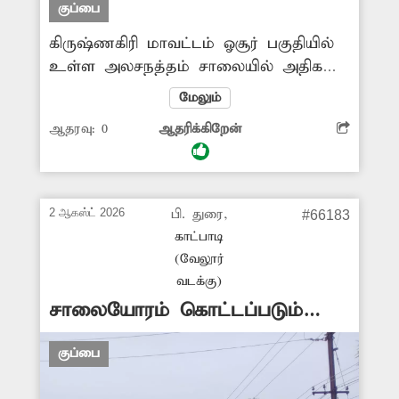
குப்பை
கிருஷ்ணகிரி மாவட்டம் ஓசூர் பகுதியில்
உள்ள அலசநத்தம் சாலையில் அதிக
அளவில் குப்பைகள் கொட்டப்பட்டு
மேலும்
குவிந்து கிடக்கிறது. இதனால் கடும்
ஆதரவு:
0
ஆதரிக்கிறேன்
துர்நாற்றம் வீசுவதுடன் அப்பகுதியில்
சுகாதார சீர்கேடு ஏற்பட்டு வருகிறது.
இதுகுறித்து பலமுறை புகார் அளித்தும்
இதுவரை எந்தவொரு நடவடிக்கையும்
2 ஆகஸ்ட் 2026
பி. துரை,
#66183
எடுக்கவில்லை. எனவே சாலையோரம்
காட்பாடி
கொட்டப்பட்டுள்ள குப்பைகளை அகற்றி,
(வேலூர்
இனி குப்பைகள் கொட்டக்கூடாது என
வடக்கு)
அறிவிப்பு பலகை வைக்க அதிகாரிகள்
சாலையோரம் கொட்டப்படும்
நடவடிக்கை எடுப்பார்களா?
குப்பைகள்
குப்பை