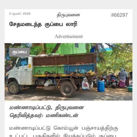
2 ஆகஸ்ட் 2026
திருபுவனை
#66297
சேதமடைந்த குப்பை லாரி
Advertisement
குப்பை
மண்ணாடிப்பட்டு
, திருபுவனை
தெரிவித்தவர்:
மணிகண்டன்
மண்ணாடிப்பட்டு கொம்யூன் பஞ்சாயத்திற்கு
உட்பட்ட பகுதிகளில் இயக்கப்படும் குப்பை