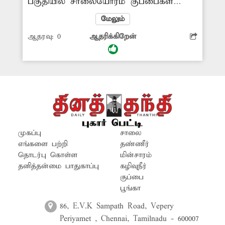
பகுதியில் சாலையோரம் குப்பைகள்
கொட்டப்படுகிறது. அப்பகுதியில் சாலை
மேலும்
விரிவாக்க பணி முழுமையாக
ஆதரவு:
0
ஆதரிக்கிறேன்
நிறைவடையாத நிலையில், சிலர்
இப்பகுதியில் குப்பைகளை மூட்டை
மூட்டையாக கொண்டு வந்து கொட்டி
செல்வது சரியல்ல. மாநகராட்சி நிர்வாகம்
இப்பகுதியில் குப்பைகளை கொட்டுவதை
தடுக்க வேண்டும். குப்பை கொட்டாதீர்
போன்ற எச்சரிக்கை பலகையை வைக்க
வேண்டும். -பி. துரை, செங்குட்டை.
முகப்பு
சாலை
எங்களை பற்றி
தண்ணீர்
தொடர்பு கொள்ள
மின்சாரம்
தனித்தன்மை பாதுகாப்பு
கழிவுநீர்
குப்பை
பூங்கா
86, E.V.K Sampath Road, Vepery
Periyamet , Chennai, Tamilnadu - 600007