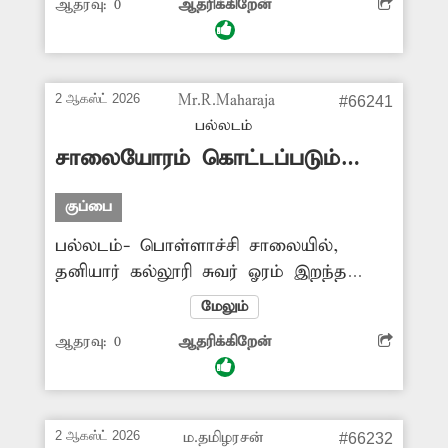
ஆதரவு:
0
ஆதரிக்கிறேன்
நாய்கள், மாடுகள் வந்து கிளறுவதால்
போக்குவரத்துக்கு இடையூறு ஏற்படுகிறது.
மேலும் அப்பகுதியில் துர்நாற்றமும்
வீசுகிறது. சாலையோரம்
2 ஆகஸ்ட் 2026
Mr.R.Maharaja
#66241
குப்பைத்தொட்டிகள் வைக்கப்படுமா?
பல்லடம்
-சாம்பசிவம், வெம்பாக்கம்.
சாலையோரம் கொட்டப்படும்
இறைச்சி கழிவுகள்
குப்பை
பல்லடம்- பொள்ளாச்சி சாலையில்,
தனியார் கல்லூரி சுவர் ஓரம் இறந்த
கோழிகளை மூட்டையாக கட்டி வீசி
மேலும்
உள்ளனர். இதனால், கடும் துர்நாற்றம்,
ஆதரவு:
0
ஆதரிக்கிறேன்
கொசுத்தொல்லை, மற்றும்
தொற்றுநோய்கள் பரவும் அபாயம்
ஏற்பட்டு உள்ளது. எனவே இறைச்சி
கழிவுகளைவீசுபவர்கள் மீது கடும்
2 ஆகஸ்ட் 2026
ம.தமிழரசன்
#66232