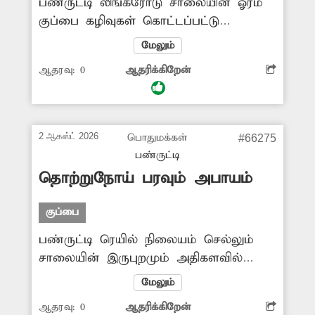
பண்ருட்டி லிங்க்ரோடு சாலையின் ஓரம்
குப்பை கழிவுகள் கொட்டப்பட்டு
அகற்றப்படாமல் உள்ளது. இதனால்
மேலும்
கடும் துர்நாற்றம் வீசுவதால் அவ்வழியே
ஆதரவு:
0
ஆதரிக்கிறேன்
செல்லும் வாகன ஓட்டிகள், பொதுமக்கள்,
மாணவர்கள் அவதி அடைந்து
வருகின்றனர். மேலும் தொற்றுநோய்கள்
பரவும் அபாயம் உள்ளதால் குப்பை
2 ஆகஸ்ட் 2026
பொதுமக்கள்
#66275
கழிவுகளை அகற்ற அதிகாரிகள்
பண்ருட்டி
நடவடிக்கை எடுக்க வேண்டும்.
தொற்றுநோய் பரவும் அபாயம்
குப்பை
பண்ருட்டி ரெயில் நிலையம் செல்லும்
சாலையின் இருபுறமும் அதிகளவில்
கோழி இறைச்சிக் கழிவுகள்
மேலும்
கொட்டப்படுகின்றன. இதனால்
ஆதரவு:
0
ஆதரிக்கிறேன்
அப்பகுதியில் கடும் துர்நாற்றம்