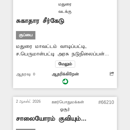
நடவடிக்கை எடுக்க வேண்டும்.
மதுரை
வடக்கு
சுகாதார சீர்கேடு
குப்பை
மதுரை மாவட்டம் வாடிப்பட்டி,
ச.பெருமாள்பட்டி அரசு நடுநிலைப்பள்ளி
அருகே குப்பைகள் அதிகளவில்
மேலும்
கொட்டப்படுகிறது. மேலும் கொட்டப்படும்
ஆதரவு:
0
ஆதரிக்கிறேன்
குப்பைகளில் சிலர் தீ வைத்து
எரிக்கின்னறர். இதனால் சுகாதார சீர்கேடு
ஏற்படுவதுடன், புகையால் சுற்றுச்சூழலும்
பாதிப்படைகிறது. மேலும் இதனால்
2 ஆகஸ்ட் 2026
ஊர்பொதுமக்கள்
#66210
பள்ளி மாணவர்களுக்கு மூச்சுத்திணறல்
ஓசூர்
ஏற்படும் அபாயமும் உள்ளது.
சாலையோரம் குவியும்
இதுகுறித்து அதிகாரிகள் நடவடிக்கை
குப்பைகள்
எடுப்பார்களா?