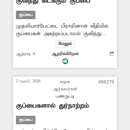
குவிந்து கிடக்கும் குப்பை
குப்பை
முதலியார்பேட்டை பிராமினாள் வீதியில்
குப்பைகள் அகற்றப்படாமல் குவிந்து
கிடக்கிறது. இதனால் பொதுமக்களுக்கு
மேலும்
தொற்றுநோய் பரவும் அபாயம் உள்ளது.
ஆதரவு:
0
ஆதரிக்கிறேன்
குப்பைகளை உடனுக்குடன் அகற்ற
நடவடிக்கை எடுக்க வேண்டும்.
2 ஆகஸ்ட் 2026
சமூக
#66279
ஆர்வலர்கள்
பண்ருட்டி
குப்பைகளால் துர்நாற்றம்
குப்பை