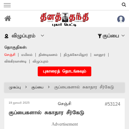
விழுப்புரம்
குப்பை
தொகுதிகள்:
செஞ்சி
மயிலம்
திண்டிவனம்
திருக்கோயிலூர்
வானூர்
விக்கிரவாண்டி
விழுப்புரம்
புகாரைத் தொடங்கவும்
குப்பைகளால் சுகாதார சீர்கேடு
முகப்பு
குப்பை
19 ஜனவரி 2025
செஞ்சி
#53124
குப்பைகளால் சுகாதார சீர்கேடு
Advertisement