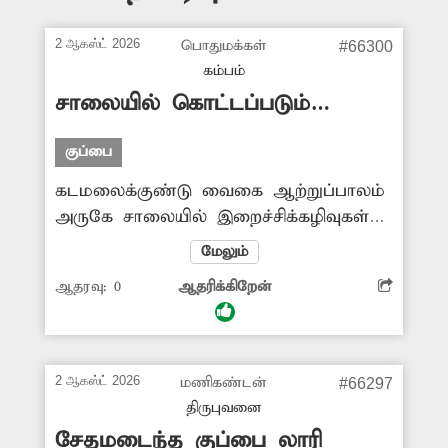
2 ஆகஸ்ட் 2026
பொதுமக்கள்
#66300
கம்பம்
சாலையில் கொட்டப்படும்
இறைச்சிக்கழிவுகள்
குப்பை
கடமலைக்குண்டு வைகை ஆற்றுப்பாலம்
அருகே சாலையில் இறைச்சிக்கழிவுகள்
வீசப்படுகின்றன. இதனால் அந்த பகுதி
மேலும்
முழுவதும் துர்நாற்றம் வீசுவதுடன்
ஆதரவு:
0
ஆதரிக்கிறேன்
சுகாதாரக்கேடும் ஏற்பட்டுள்ளது. மேலும்
பொதுமக்களுக்கு நோய் பரவும்
அபாயமும் உள்ளது. எனவே சாலையில்
வீசப்பட்ட இறைச்சிக்கழிவுகளை
2 ஆகஸ்ட் 2026
மணிகண்டன்
#66297
அகற்றுவதுடன் அவற்றை கொட்டுபவர்கள்
திருபுவனை
மீதும் கடும் நடவடிக்கை எடுக்க
சேதமடைந்த குப்பை லாரி