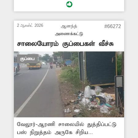
வீசுவதால் அவ்வழியே செல்லும் வாகன
ஓட்டிகள், பொதுமக்கள், மாணவர்கள்
அவதி அடைந்து வருகின்றனர். மேலும்
2 ஆகஸ்ட் 2026
ஆனந்த்
#66272
தொற்றுநோய்கள் பரவும் அபாயம்
அணைக்கட்டு
உள்ளதால் கோழி இறைச்சிக் கழிவுகளை
சாலையோரம் குப்பைகள் வீச்சு
அகற்ற அதிகாரிகள் நடவடிக்கை எடுக்க
வேண்டும்.
குப்பை
வேலூர்-ஆரணி சாலையில் துத்திப்பட்டு
பஸ் நிறுத்தம் அருகே சிறிய