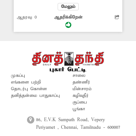
அதிகாலையில் திருமணமாகாத
மேலும்
பெண்கள் அம்மனுக்கு தண்ணீர் ஊற்றி
ஆதரவு:
0
ஆதரிக்கிறேன்
வணங்குவது வழக்கம். ஆனால்
மாநகரில் உள்ள கோவில்களில்
மின்விளக்குகள் எரியவில்லை. இதனால்
பெண்கள் அச்சத்துடனே கோவிலுக்கு
வந்து செல்கின்றனர். எனவே பெண்கள்
பாதுகாப்பு கருதி சம்பந்தப்பட்ட
அதிகாரிகள் ஆய்வு செய்து
கோவில்களில் மின்விளக்குகள் எரிய
முகப்பு
சாலை
செய்ய வேண்டும்.
எங்களை பற்றி
தண்ணீர்
தொடர்பு கொள்ள
மின்சாரம்
தனித்தன்மை பாதுகாப்பு
கழிவுநீர்
குப்பை
பூங்கா
86, E.V.K Sampath Road, Vepery
Periyamet , Chennai, Tamilnadu - 600007