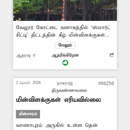
வேலூர் கோட்டை வளாகத்தில் ‘ஸ்மார்ட்
சிட்டி’ திட்டத்தின் கீழ் மின்விளக்குகள்
பொருத்தப்பட்டுள்ளன. அவற்றில் ஒரு
மேலும்
சில மின்விளக்குகள் உடைந்த நிலையில்
ஆதரவு:
0
ஆதரிக்கிறேன்
உள்ளன. இதுகுறித்து சம்பந்தப்பட்ட
அதிகாரிகள் நடவடிக்கை எடுக்க
வேண்டும். -குருநாதன், வேலூர்.
2 ஆகஸ்ட் 2026
நாகராஜ்
#66256
திருவண்ணாமலை
மின்விளக்குகள் எரியவில்லை
மின்சாரம்
வாணாபுரம் அருகில் உள்ள தென்