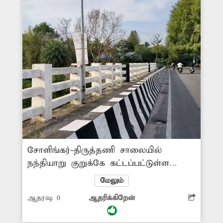
சோளிங்கர்-திருத்தணி சாலையில்
நந்தியாறு குறுக்கே கட்டப்பட்டுள்ள
மேம்பாலத்தில் வாகன ஓட்டிகள்,
மேலும்
பொதுமக்களின் நலன் கருதி சோலார்
ஆதரவு:
0
ஆதரிக்கிறேன்
மின்விளக்குகள் அமைக்கப்பட்டுள்ளன.
சோலார் மின்விளக்குகள் கடந்த 3