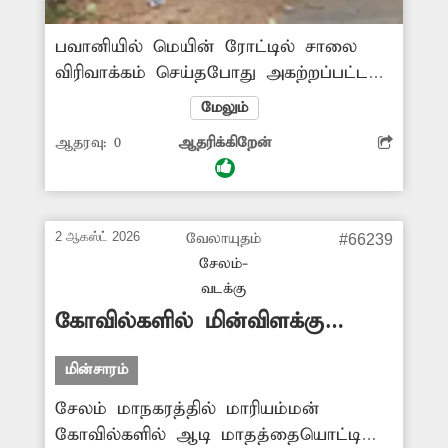
பவானியில் மெயின் ரோட்டில் சாலை
விரிவாக்கம் செய்தபோது அகற்றப்பட்ட
மின் கம்பங்கள் நடை பாதை ஓரத்தில்
மேலும்
வைக்கப்பட்டன. ஆனால் 4 மாதங்கள்
ஆதரவு:
0
ஆதரிக்கிறேன்
ஆகியும் அந்த மின்கம்பங்கள்
அப்புறப்படுத்தப்படவில்லை. இதனால்
பொதுமக்களுக்கு இடையூறு
ஏற்பட்டுள்ளது. மின்கம்பங்களை அகற்ற
2 ஆகஸ்ட் 2026
வேலாயுதம்
#66239
அதிகாரிகள் நடவடிக்கை எடுக்க முன்வர
சேலம்-
வேண்டும்.
வடக்கு
கோவில்களில் மின்விளக்கு
எரியவில்லை
மின்சாரம்
சேலம் மாநகரத்தில் மாரியம்மன்
கோவில்களில் ஆடி மாதத்தையொட்டி