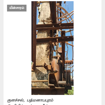
மின்சாரம்
குளச்சல்
, பத்மனாபபுரம்