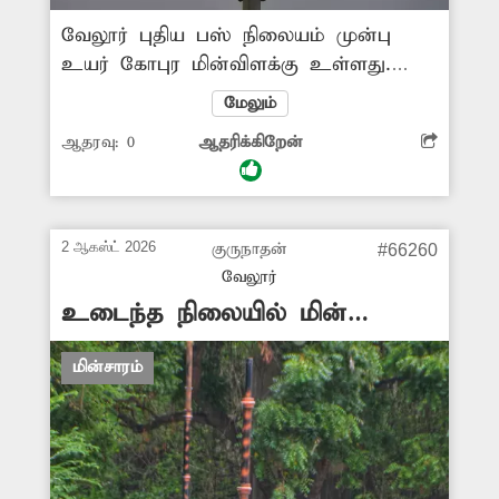
வேலூர் புதிய பஸ் நிலையம் முன்பு
உயர் கோபுர மின்விளக்கு உள்ளது.
அவற்றில் ஒரு சில மின் விளக்குகள்
மேலும்
எரியாமல் இருக்கிறது. இதனால் அங்கு
ஆதரவு:
0
ஆதரிக்கிறேன்
போதிய வெளிச்சம் இல்லாமல் இருள்
சூழ்ந்து உள்ளது. எனவே சம்பந்தப்பட்ட
துறை அதிகாரிகள் இது குறித்து
நடவடிக்கை எடுக்க வேண்டும்.
2 ஆகஸ்ட் 2026
குருநாதன்
#66260
-ஜெயபிரகாஷ், வேலூர்.
வேலூர்
உடைந்த நிலையில் மின்
விளக்குகள்
மின்சாரம்