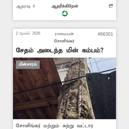
வெளிச்சமின்றி மிகவும் இருள்சூழ்ந்து
ஆதரவு:
0
ஆதரிக்கிறேன்
காணப்படுகிறது. இதனால் நடந்து
செல்பவர்கள், சைக்கிளில் செல்பவர்கள்
சிரமம் அடைகின்றனர். எனவே
இங்குள்ள சாலையோரம்
2 ஆகஸ்ட் 2026
ராமையன்
#66301
தெருவிளக்குகள் ஏற்படுத்தி
சோளிங்கர்
தரவேண்டுகிறேன்.
சேதம் அடைந்த மின் கம்பம்?
மின்சாரம்
சோளிங்கர் மற்றும் சுற்று வட்டார