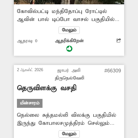
கோவில்பட்டி மந்திதோப்பு ரோட்டில்
ஆவின் பால் டிப்போ வாசல் பகுதியில்
சிமெண்டு பூச்சு உதிர்ந்து ஆபத்தான
மேலும்
நிலையில் சாலையோரம் மின்கம்பம்
ஆதரவு:
0
ஆதரிக்கிறேன்
உள்ளது. விபத்து நடக்கும் முன்
மின்கம்பத்தை மாற்ற சம்பந்தப்பட்ட
அதிகாரிகள் நடவடிக்கை எடுப்பார்களா?
2 ஆகஸ்ட் 2026
ஜாபர் அலி
#66309
திருநெல்வேலி
தெருவிளக்கு வசதி
மின்சாரம்
நெல்லை சுத்தமல்லி விலக்கு பகுதியில்
இருந்து கோபாலசமுத்திரம் செல்லும்
சாலையில் இரவு நேரங்களில்
மேலும்