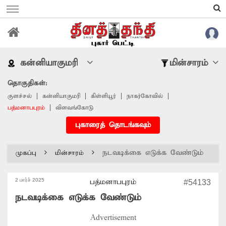
கன்னியாகுமரி
மின்சாரம்
தொகுதிகள்:
குளச்சல்
கன்னியாகுமரி
கிள்ளியூர்
நாகர்கோவில்
பத்மனாபபுரம்
விளவங்கோடு
புகாரைத் தொடங்கவும்
நடவடிக்கை எடுக்க வேண்டும்
முகப்பு
மின்சாரம்
2 மார்ச் 2025
பத்மனாபபுரம்
#54133
நடவடிக்கை எடுக்க வேண்டும்
Advertisement