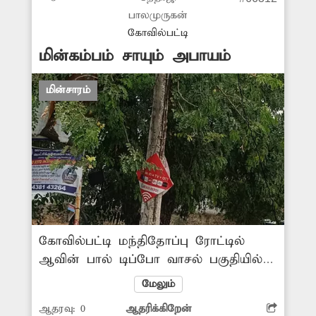
பாலமுருகன்
கோவில்பட்டி
மின்கம்பம் சாயும் அபாயம்
மின்சாரம்
கோவில்பட்டி மந்திதோப்பு ரோட்டில்
ஆவின் பால் டிப்போ வாசல் பகுதியில்
சிமெண்டு பூச்சு உதிர்ந்து ஆபத்தான
மேலும்
நிலையில் சாலையோரம் மின்கம்பம்
ஆதரவு:
0
ஆதரிக்கிறேன்
உள்ளது. விபத்து நடக்கும் முன்