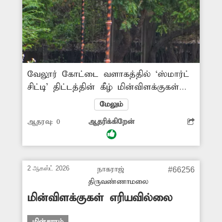
வேலூர் கோட்டை வளாகத்தில் ‘ஸ்மார்ட்
சிட்டி’ திட்டத்தின் கீழ் மின்விளக்குகள்
பொருத்தப்பட்டுள்ளன. அவற்றில் ஒரு
மேலும்
சில மின்விளக்குகள் உடைந்த நிலையில்
ஆதரவு:
0
ஆதரிக்கிறேன்
உள்ளன. இதுகுறித்து சம்பந்தப்பட்ட
அதிகாரிகள் நடவடிக்கை எடுக்க
வேண்டும். -குருநாதன், வேலூர்.
2 ஆகஸ்ட் 2026
நாகராஜ்
#66256
திருவண்ணாமலை
மின்விளக்குகள் எரியவில்லை