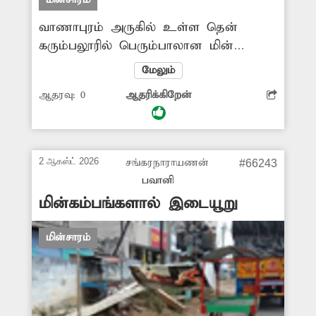
மின்சாரம்
வாணாபுரம் அருகில் உள்ள தென்
கரும்பலூரில் பெரும்பாலான மின்
கம்பங்களில் மின்விளக்குகள் இரவில்
மேலும்
எரிவது கிடையாது. இரவு முழுவதும்
ஆதரவு:
0
ஆதரிக்கிறேன்
இருள் சூழ்ந்து காணப்படுகிறது. ஒருசில
இடங்களில் மின் கம்பத்தில் உள்ள
மின்விளக்குகள் பகல் நேரத்திலும் எரிந்து
கொண்டே இருக்கிறது. எரியாத மின்
2 ஆகஸ்ட் 2026
சங்கரநாராயணன்
#66243
விளக்குகளை எரியவிட அதிகாரிகள்
பவானி
நடவடிக்கை எடுக்க வேண்டும். -நாகராஜ்,
மின்கம்பங்களால் இடையூறு
வாணாபுரம்.
மின்சாரம்