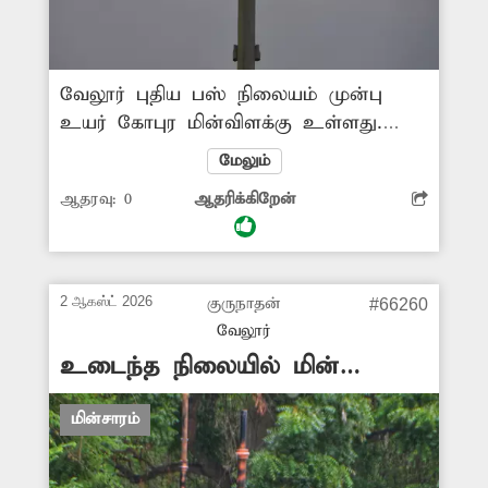
வேலூர் புதிய பஸ் நிலையம் முன்பு
உயர் கோபுர மின்விளக்கு உள்ளது.
அவற்றில் ஒரு சில மின் விளக்குகள்
மேலும்
எரியாமல் இருக்கிறது. இதனால் அங்கு
ஆதரவு:
0
ஆதரிக்கிறேன்
போதிய வெளிச்சம் இல்லாமல் இருள்
சூழ்ந்து உள்ளது. எனவே சம்பந்தப்பட்ட
துறை அதிகாரிகள் இது குறித்து
நடவடிக்கை எடுக்க வேண்டும்.
2 ஆகஸ்ட் 2026
குருநாதன்
#66260
-ஜெயபிரகாஷ், வேலூர்.
வேலூர்
உடைந்த நிலையில் மின்
விளக்குகள்
மின்சாரம்