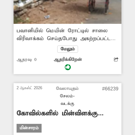
பவானியில் மெயின் ரோட்டில் சாலை
விரிவாக்கம் செய்தபோது அகற்றப்பட்ட
மின் கம்பங்கள் நடை பாதை ஓரத்தில்
மேலும்
வைக்கப்பட்டன. ஆனால் 4 மாதங்கள்
ஆதரவு:
0
ஆதரிக்கிறேன்
ஆகியும் அந்த மின்கம்பங்கள்
அப்புறப்படுத்தப்படவில்லை. இதனால்
பொதுமக்களுக்கு இடையூறு
ஏற்பட்டுள்ளது. மின்கம்பங்களை அகற்ற
2 ஆகஸ்ட் 2026
வேலாயுதம்
#66239
அதிகாரிகள் நடவடிக்கை எடுக்க முன்வர
சேலம்-
வேண்டும்.
வடக்கு
கோவில்களில் மின்விளக்கு
எரியவில்லை
மின்சாரம்