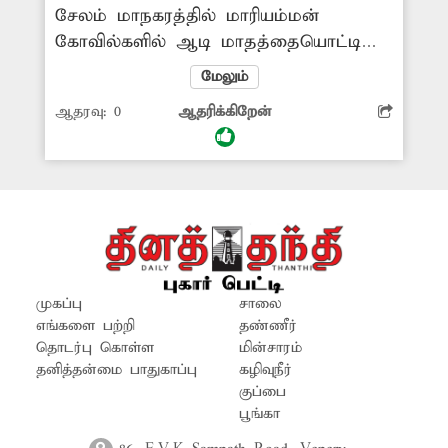
சேலம் மாநகரத்தில் மாரியம்மன்
கோவில்களில் ஆடி மாதத்தையொட்டி
அதிகாலையில் திருமணமாகாத
மேலும்
பெண்கள் அம்மனுக்கு தண்ணீர் ஊற்றி
ஆதரவு:
0
ஆதரிக்கிறேன்
வணங்குவது வழக்கம். ஆனால்
மாநகரில் உள்ள கோவில்களில்
மின்விளக்குகள் எரியவில்லை. இதனால்
பெண்கள் அச்சத்துடனே கோவிலுக்கு
வந்து செல்கின்றனர். எனவே பெண்கள்
பாதுகாப்பு கருதி சம்பந்தப்பட்ட
அதிகாரிகள் ஆய்வு செய்து
கோவில்களில் மின்விளக்குகள் எரிய
முகப்பு
சாலை
செய்ய வேண்டும்.
எங்களை பற்றி
தண்ணீர்
தொடர்பு கொள்ள
மின்சாரம்
தனித்தன்மை பாதுகாப்பு
கழிவுநீர்
குப்பை
பூங்கா