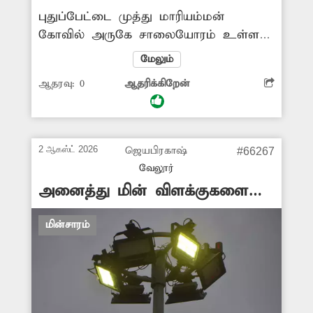
புதுப்பேட்டை முத்து மாரியம்மன்
வேண்டியது அவசியம்.
கோவில் அருகே சாலையோரம் உள்ள
மின்கம்பம் முற்றிலும் சேதமடைந்து
மேலும்
எலும்புக்கூடாக காட்சியளிக்கிறது.
ஆதரவு:
0
ஆதரிக்கிறேன்
இதனால் மின்கம்பம் மிகவும்
பலவீனமடைந்து எப்போது
வேண்டுமானாலும் கீழே விழுந்து விபத்து
ஏற்படும் சூழல் உள்ளது. எனவே
2 ஆகஸ்ட் 2026
ஜெயபிரகாஷ்
#66267
மின்விபத்து ஏற்படும் முன் சேதமடைந்த
வேலூர்
மின்கம்பத்தை அகற்றிவிட்டு புதிய
அனைத்து மின் விளக்குகளை
மின்கம்பம் நட அதிகாரிகள் நடவடிக்கை
எரிய விடுவார்களா?
எடுக்க வேண்டும் என பொதுமக்கள்
மின்சாரம்
கோரிக்கை விடுத்துள்ளனர்.