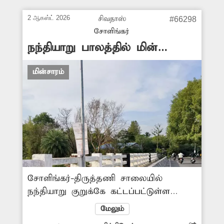
அலுவலகம்- தர்மாரெட்டி தெருவுக்கு
இடையே ஒரு மின்கம்பம்
2 ஆகஸ்ட் 2026
சிவதாஸ்
#66298
சேதமடைந்துள்ளது. அந்த மின்
சோளிங்கர்
கம்பத்தை அகற்றிவிட்டு புதிய மின்
நந்தியாறு பாலத்தில் மின்
கம்பம் அமைக்க மின்வாரிய அதிகாரிகள்
விளக்குகள் எரியவில்லை
நடவடிக்கை எடுக்க வேண்டும்.
மின்சாரம்
-ராமையன், சோளிங்கர்.
சோளிங்கர்-திருத்தணி சாலையில்
நந்தியாறு குறுக்கே கட்டப்பட்டுள்ள
மேம்பாலத்தில் வாகன ஓட்டிகள்,
மேலும்
பொதுமக்களின் நலன் கருதி சோலார்