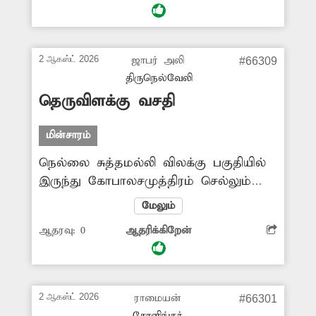
மின்கம்பத்தை மாற்ற சம்பந்தப்பட்ட
அதிகாரிகள் நடவடிக்கை எடுப்பார்களா?
2 ஆகஸ்ட் 2026
ஜாபர் அலி
#66309
திருநெல்வேலி
தெருவிளக்கு வசதி
மின்சாரம்
நெல்லை சுத்தமல்லி விலக்கு பகுதியில்
இருந்து கோபாலசமுத்திரம் செல்லும்
சாலையில் இரவு நேரங்களில்
மேலும்
வெளிச்சமின்றி மிகவும் இருள்சூழ்ந்து
ஆதரவு:
0
ஆதரிக்கிறேன்
காணப்படுகிறது. இதனால் நடந்து
செல்பவர்கள், சைக்கிளில் செல்பவர்கள்
சிரமம் அடைகின்றனர். எனவே
இங்குள்ள சாலையோரம்
2 ஆகஸ்ட் 2026
ராமையன்
#66301
தெருவிளக்குகள் ஏற்படுத்தி
சோளிங்கர்