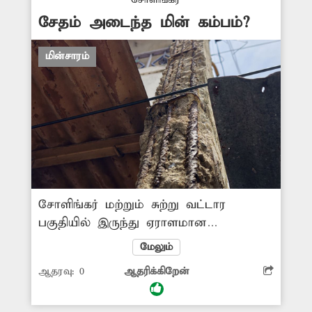
தரவேண்டுகிறேன்.
சேதம் அடைந்த மின் கம்பம்?
மின்சாரம்
சோளிங்கர் மற்றும் சுற்று வட்டார
பகுதியில் இருந்து ஏராளமான
பொதுமக்கள் மளிகைப் பொருட்கள்,
மேலும்
காய்கறிகள், தங்க நகைகள், துணிகள்
ஆதரவு:
0
ஆதரிக்கிறேன்
வாங்க நகரில் உள்ள பஜாருக்கு
வருகின்றனர். அங்கு கிராம நிர்வாக