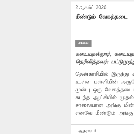
2 ஆகஸ்ட் 2026
மீண்டும் வேகத்தடை
சாலை
கடையநல்லூர்
, கடையநல
தெரிவித்தவர்:
பட்டுமுத்
தென்காசியில் இருந்து
உள்ள பள்ளியின் அரு
முன்பு ஒரு வேகத்தடை
கடந்த ஆட்சியில் முதல
சாலையான அங்கு மின்ன
எனவே மீண்டும் அங்க
ஆதரவு:
5