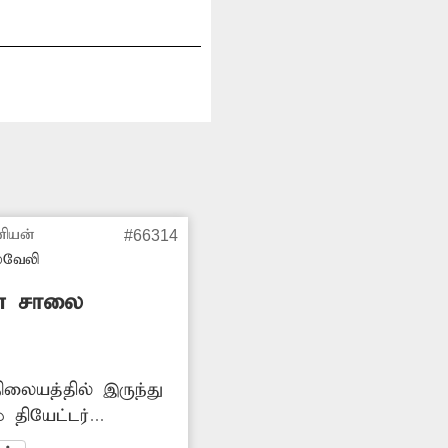
ணியன்
#66314
்வேலி
ான சாலை
ிலையத்தில் இருந்து
 தியேட்டர்
ம், குழியுமாக