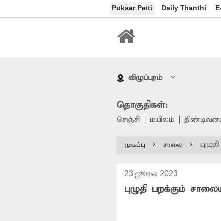
Pukaar Petti
Daily Thanthi
E
விழுப்புரம்
தொகுதிகள்:
செஞ்சி
மயிலம்
திண்டிவனம
புழுத
முகப்பு
சாலை
23 ஜூலை 2023
புழுதி பறக்கும் சால