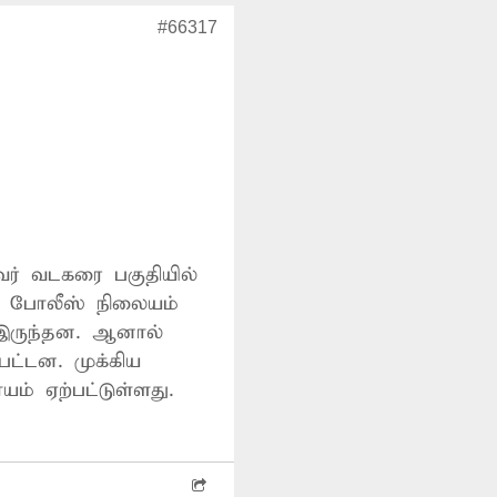
#66317
வர் வடகரை பகுதியில்
 போலீஸ் நிலையம்
 இருந்தன. ஆனால்
பட்டன. முக்கிய
் ஏற்பட்டுள்ளது.