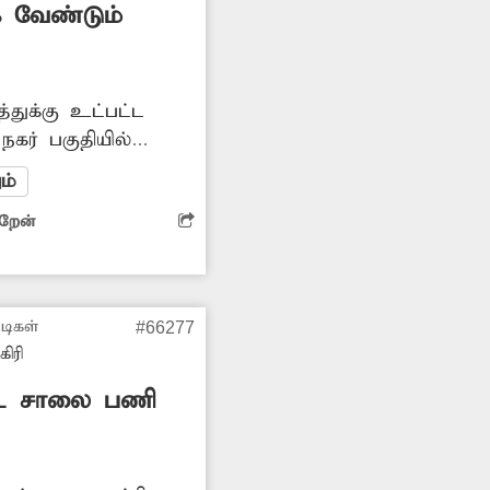
 வேண்டும்
துக்கு உட்பட்ட
நகர் பகுதியில்
கள் உள்ளன.
ம்
சாலை மிக
ிறேன்
வும் காட்சி
ுசக்கர வாகனத்தில்
ன்றனர். விபத்துகளும்
சம்பந்தப்பட்ட
டிகள்
#66277
எடுத்து தார்சாலை
ிரி
 வேண்டும். -சுரேஷ், பாச்சல்.
ட்ட சாலை பணி