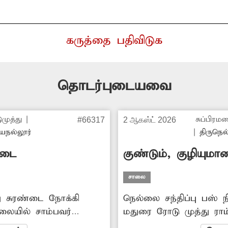
கருத்தை பதிவிடுக
தொடர்புடையவை
ுமுத்து
|
சுப்பிரம
#66317
2 ஆகஸ்ட் 2026
யநல்லூர்
|
திருநெல
தடை
குண்டும், குழியும
சாலை
து சுரண்டை நோக்கி
நெல்லை சந்திப்பு பஸ் ந
லையில் சாம்பவர்
மதுரை ரோடு முத்து ராம்
ள்ள பள்ளியின் அருகே
வரையிலான சாலை குண்டு