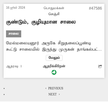
16 ஜூன் 2024
பொதுமக்கள்
#47586
செஞ்சி
குண்டும், குழியுமான சாலை
சாலை
மேல்மலையனூர் அருகே சிறுதலைப்பூண்டி
கூட்டு சாலையில் இருந்து முருகன் தாங்கல்பட்டி
வரை உள்ள சாலை ஜல்லிகள் பெயர்ந்து
மேலும்
குண்டும், குழியுமாக காட்சி அளிக்கிறது.
ஆதரவு:
1
ஆதரிக்கிறேன்
சாலைகளில் உள்ள பள்ளங்களில் இருசக்கர
வாகன ஓட்டிகள் சிக்கி படுகாயம் அடைந்து
வருகின்றனர். எனவே சம்பந்தப்பட்ட துறை
அதிகாரிகள் சாலையை விரைந்து சீரமைக்க
< PREVIOUS
நடவடிக்கை எடுக்க வேண்டியது அவசியம்.
NEXT >