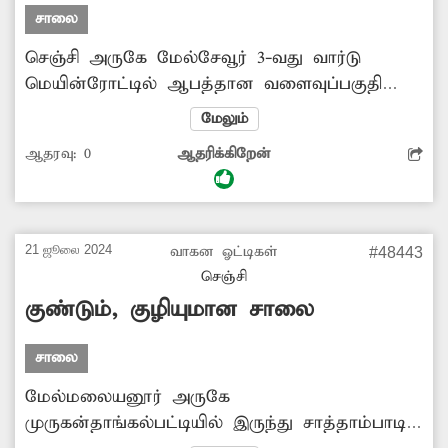
சாலை
செஞ்சி அருகே மேல்சேவூர் 3-வது வார்டு
மெயின்ரோட்டில் ஆபத்தான வளைவுப்பகுதி
உள்ளது. இந்த அந்த வழியாக வாகனங்கள்
மேலும்
வேகமாக செல்லும்போது விபத்துகள் ஏற்பட்டு
ஆதரவு:
0
ஆதரிக்கிறேன்
வருகிறது. எனவே வாகனத்தின் வேகத்தை
கட்டுப்படுத்தும் வகையில் அங்கு வேகத்தடை
அமைக்க வேண்டியது அவசியம்.
21 ஜூலை 2024
வாகன ஓட்டிகள்
#48443
செஞ்சி
குண்டும், குழியுமான சாலை
சாலை
மேல்மலையனூர் அருகே
முருகன்தாங்கல்பட்டியில் இருந்து சாத்தாம்பாடி