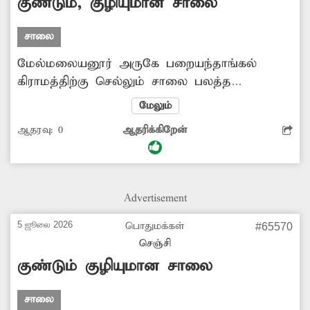
குண்டும், குழியுமான சாலை
சாலை
மேல்மலையனூர் அருகே பறையந்தாங்கல்
கிராமத்திற்கு செல்லும் சாலை பலத்த
சேதமடைந்து ஜல்லிக்கற்கள் பெயர்ந்து,
மேலும்
குண்டும், குழியுமாக காட்சி அளிக்கிறது.
ஆதரவு:
0
ஆதரிக்கிறேன்
சாலையில் உள்ள பள்ளத்தில் இருசக்கர வாகன
ஓட்டிகள், பள்ளி மாணவர்கள் சிக்கி கீழே
விழுந்து அடிக்கடி விபத்தை சந்தித்து
வருகின்றனர். எனவே வாகன ஓட்டிகளின் நலன்
Advertisement
கருதி சாலையை விரைந்து சீரமைக்க
அதிகாரிகள் நடவடிக்கை எடுக்க வேண்டும்.
5 ஜூலை 2026
பொதுமக்கள்
#65570
செஞ்சி
குண்டும் குழியுமான சாலை
சாலை