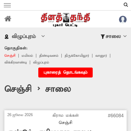
விழுப்புரம்
சாலை
தொகுதிகள்:
செஞ்சி
மயிலம்
திண்டிவனம்
திருக்கோயிலூர்
வானூர்
விக்கிரவாண்டி
விழுப்புரம்
புகாரைத் தொடங்கவும்
செஞ்சி > சாலை
26 ஜூலை 2026
கிராம மக்கள்
#66084
செஞ்சி