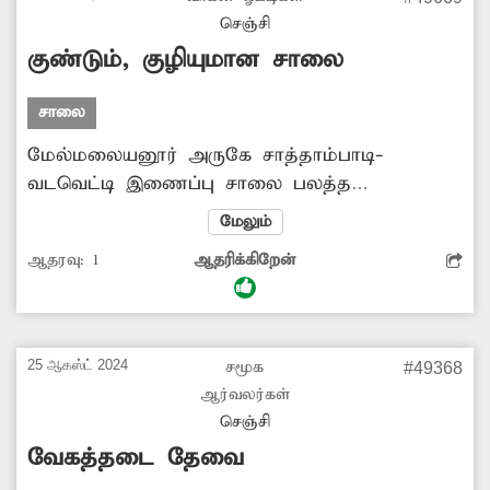
செஞ்சி
குண்டும், குழியுமான சாலை
சாலை
மேல்மலையனூர் அருகே சாத்தாம்பாடி-
வடவெட்டி இணைப்பு சாலை பலத்த
சேதமடைந்து குண்டும், குழியுமாக
மேலும்
காட்சியளிக்கிறது. இதனால் வாகன ஓட்டிகள்
ஆதரவு:
1
ஆதரிக்கிறேன்
கடும் அவதியடைந்து வருகின்றனர். எனவே
சாலையை சீரமைக்க அதிகாரிகள் நடவடிக்கை
எடுக்க வேண்டியது அவசியம்.
25 ஆகஸ்ட் 2024
சமூக
#49368
ஆர்வலர்கள்
செஞ்சி
வேகத்தடை தேவை