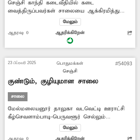
செஞ்சி காந்தி கடைவீதியில் கடை
வைத்திருப்பவர்கள் சாலையை ஆக்கிரமித்து
வைத்துள்ளனர். இதனால் அவ்வழியாக
மேலும்
வாகனங்கள் செல்ல முடியாத அளவிற்கு
ஆதரவு:
0
ஆதரிக்கிறேன்
போக்குவரத்து நெரிசல் ஏற்படுகிறது. சில
சமயங்களில் வாகனஓட்டிகள் விபத்துகளில்
சிக்கிக்கொள்ளும் நிலையும் உருவாகியுள்ளது.
எனவே போக்குவரத்துத்துறை அதிகாரிகள்
23 பிப்ரவரி 2025
பொதுமக்கள்
#54093
விரைந்து ஆக்கிரமிப்பை அகற்றி சரி செய்ய
செஞ்சி
வேண்டும் என வாகன ஓட்டிகள் கோரிக்கை
குண்டும், குழியுமான சாலை
விடுத்துள்ளனர்.
சாலை
மேல்மலையனூர் தாலுகா வடவெட்டி ஊராட்சி
கீழ்செவளாம்பாடி-பெருவளூர் செல்லும்
சாலையானது பலத்த சேதமடைந்து குண்டும்,
மேலும்
குழியுமாக உள்ளது. இதனால் அந்த வழியாக
ஆதரவு:
0
ஆதரிக்கிறேன்