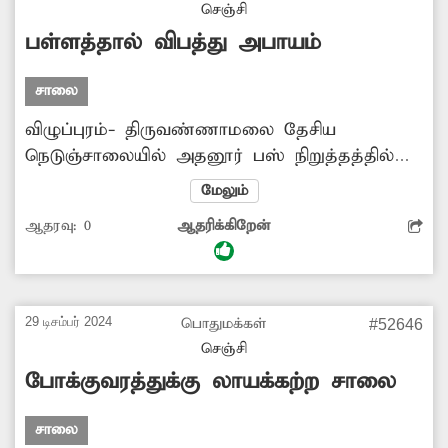
செஞ்சி
அமைத்துத்தர நடவடிக்கை எடுக்க வேண்டும்
பள்ளத்தால் விபத்து அபாயம்
என கிராமக்கள் கோரிக்கை விடுத்துள்ளனர்.
சாலை
விழுப்புரம்- திருவண்ணாமலை தேசிய
நெடுஞ்சாலையில் அதனூர் பஸ் நிறுத்தத்தில்
இருந்து சுமார் 200 மீட்டர் தொலைவில் உள்ள
மேலும்
பாலத்தின் ஓரத்தில் பெரிய பள்ளம் உள்ளது.
ஆதரவு:
0
ஆதரிக்கிறேன்
இதனால் அப்பகுதியில் விபத்து ஏற்படும்
அபாயம் உருவாகியுள்ளது. எனவே
உயிரிழப்புகள் ஏற்படுவதற்கு முன் அதிகாரிகள்
விரைந்து அந்த பள்ளத்தை மூட நடவடிக்கை
29 டிசம்பர் 2024
பொதுமக்கள்
#52646
எடுக்க வேண்டும் என பொதுமக்கள் கோரிக்கை
செஞ்சி
விடுத்துள்ளனர்.
போக்குவரத்துக்கு லாயக்கற்ற சாலை
சாலை