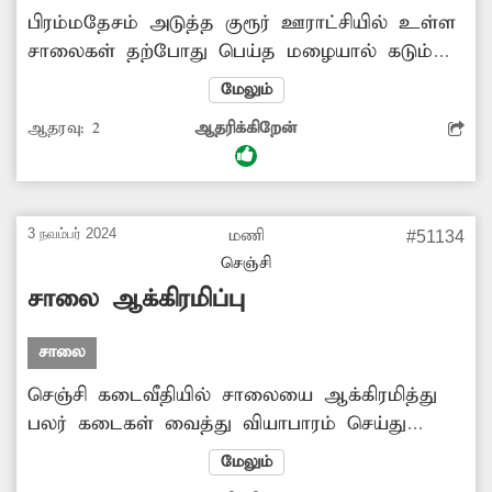
பிரம்மதேசம் அடுத்த குரூர் ஊராட்சியில் உள்ள
சாலைகள் தற்போது பெய்த மழையால் கடும்
சேதமடைந்துள்ளது. இதனால் வாகன ஓட்டிகள்
மேலும்
சாலையில் உள்ள பள்ளங்களில் தவறி விழுந்து
ஆதரவு:
2
ஆதரிக்கிறேன்
விபத்துகளில் சிக்கிக்கொள்கின்றனர். எனவே
போக்குவரத்துக்கு லாயக்கற்ற சாலையை
விரைந்து சீரமைத்துத்தர வேண்டும் என கிராம
மக்கள் கோாிக்கை விடுத்துள்ளனர்.
3 நவம்பர் 2024
மணி
#51134
செஞ்சி
சாலை ஆக்கிரமிப்பு
சாலை
செஞ்சி கடைவீதியில் சாலையை ஆக்கிரமித்து
பலர் கடைகள் வைத்து வியாபாரம் செய்து
வருகின்றனர். இதன் காரணமாக அப்பகுதியில்
மேலும்
அடிக்கடி போக்குவரத்து நெரிசல் ஏற்பட்டு