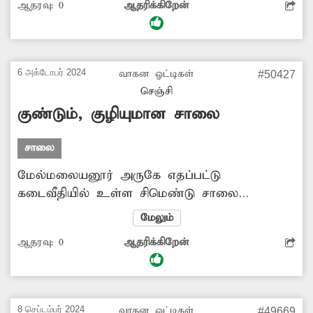
ஆதரவு:
0
ஆதரிக்கிறேன்
வருவதால் பொதுமக்கள் பெரும் சிரமம்
அடைந்து வருகின்றனர். எனவே சாலை
ஆக்கிரமிப்புகளை அகற்ற அதிகாரிகள்
நடவடிக்கை எடுக்க வேண்டியது அவசியம்.
6 அக்டோபர் 2024
வாகன ஓட்டிகள்
#50427
செஞ்சி
குண்டும், குழியுமான சாலை
சாலை
மேல்மலையனூர் அருகே எதப்பட்டு
கடைவீதியில் உள்ள சிமெண்டு சாலை
குண்டும், குழியுமாக காணப்படுகிறது.
மேலும்
மழைக்காலங்களில் சாலை பள்ளத்தில் மழைநீர்
ஆதரவு:
0
ஆதரிக்கிறேன்
தேங்கி நிற்பதால் பொதுமக்கள், வாகன
ஓட்டிகள் பெரும் சிரமத்துக்குள்ளாகின்றனர்.
எனவே சாலையை சீரமைக்க பொதுமக்கள்
கோரிக்கை விடுத்துள்ளனர்.
8 செப்டம்பர் 2024
வாகன ஓட்டிகள்
#49669