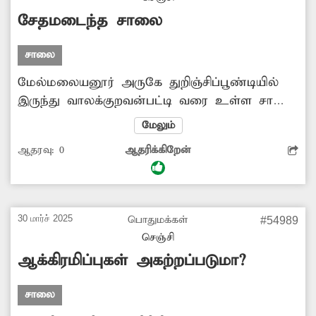
சேதமடைந்த சாலை
சாலை
மேல்மலையனூர் அருகே துறிஞ்சிப்பூண்டியில்
இருந்து வாலக்குறவன்பட்டி வரை உள்ள சாலை
பலத்த சேதமடைந்து குண்டும், குழியுமாக
மேலும்
காட்சி அளிக்கிறது. சாலையில் உள்ள
ஆதரவு:
0
ஆதரிக்கிறேன்
பள்ளத்தில் இருசக்கர வாகன ஓட்டிகள் அடிக்கடி
சிக்கி கீழே விழுந்து படுகாயம் அடைந்து
வருகின்றனர். இதை தவிர்க்க சாலையை
சீரமைக்க அதிகாரிகள் நடவடிக்கை
30 மார்ச் 2025
பொதுமக்கள்
#54989
எடுக்கவேண்டியது அவசியம்.
செஞ்சி
ஆக்கிரமிப்புகள் அகற்றப்படுமா?
சாலை