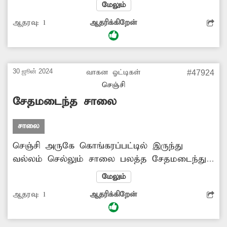
கூட்டுசாலை வரை உள்ள சாலை ஜல்லிக்கற்கள்
மேலும்
பெயர்ந்து குண்டும், குழியுமாக
ஆதரவு:
1
ஆதரிக்கிறேன்
காட்சியளிக்கிறது. சாலை பள்ளத்தில் இருசக்கர
வாகன ஓட்டிகள் சிக்கி கீழே விழுந்து விபத்து
ஏற்படும் அபாயம் உருவாகி உள்ளது. எனவே
சாலையை சீரமைக்க அதிகாரிகள் நடவடிக்கை
30 ஜூன் 2024
வாகன ஓட்டிகள்
#47924
எடுக்க வேண்டியது அவசியம்.
செஞ்சி
சேதமடைந்த சாலை
சாலை
செஞ்சி அருகே கொங்கரப்பட்டில் இருந்து
வல்லம் செல்லும் சாலை பலத்த சேதமடைந்து
குண்டும், குழியுமாக காட்சி அளிக்கிறது.
மேலும்
பள்ளத்தில் இருசக்கர வாகன ஓட்டிகள் அடிக்கடி
ஆதரவு:
1
ஆதரிக்கிறேன்
கீழே விழுந்து படுகாயம் அடைந்து
வருகின்றனர். எனவே சேதமடைந்த சாலையை
சீரமைக்க வேண்டியது அவசியம்.