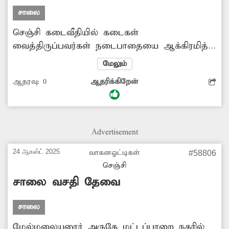
சாலை
செஞ்சி கடைவீதியில் கடைகள்
வைத்திருப்பவர்கள் நடைபாதையை ஆக்கிரமித்து
உள்ளனர். இதனால் அவ்வழியே செல்லும்
மேலும்
பொதுமக்கள், வாகன ஓட்டிகள் அவதி அடைந்து
ஆதரவு:
0
ஆதரிக்கிறேன்
வருவதுடன், போக்குவரத்து நெரிசலும்
ஏற்படுகிறது. எனவே சம்பந்தப்பட்ட அதிகாரிகள்
ஆக்கிரமிப்புகளை அகற்ற நடவடிக்கை எடுக்க
வேண்டியது அவசியம்.
Advertisement
24 ஆகஸ்ட் 2025
வாகனஓட்டிகள்
#58806
செஞ்சி
சாலை வசதி தேவை
சாலை
மேல்மலையனூர் அருகே மட்டப்பாறை நகரில்