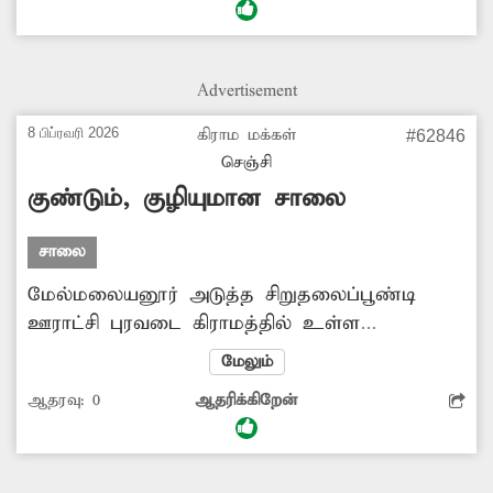
விபத்துகளில் சிக்கிக் கொள்கின்றனர். மேலும்
வாகனங்களும் அடிக்கடி பழுதடைவதால்
வேதனையடைகின்றனர். சம்பந்தப்பட்ட
Advertisement
அதிகாரிகள் புதிய சாலை அமைத்து தர
விரைந்து நடவடிக்கை எடுக்க வேண்டியது
8 பிப்ரவரி 2026
கிராம மக்கள்
#62846
அவசியம்.
செஞ்சி
குண்டும், குழியுமான சாலை
சாலை
மேல்மலையனூர் அடுத்த சிறுதலைப்பூண்டி
ஊராட்சி புரவடை கிராமத்தில் உள்ள
சாலையானது பலத்த சேதமடைந்து குண்டும்,
மேலும்
குழியுமாக காணப்படுகிறது. சாலை பள்ளத்தில்
ஆதரவு:
0
ஆதரிக்கிறேன்
இருசக்கர வாகன ஓட்டிகள் அடிக்கடி சிக்கி கீழே
விழுகின்றனர். இதை தவிர்க்க சாலையை
சீரமைக்க அதிகாரிகள் நடவடிக்கை எடுக்க