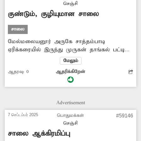
செஞ்சி
குண்டும், குழியுமான சாலை
சாலை
மேல்மலையனூர் அருகே சாத்தம்பாடி
ஏரிக்கரையில் இருந்து முருகன் தாங்கல் பட்டி
செல்லும் சாலை பலத்த சேதமடைந்து குண்டும்,
மேலும்
குழியுமாக காணப்படுகிறது. இதனால்
ஆதரவு:
0
ஆதரிக்கிறேன்
அவ்வழியாக செல்லும் வாகன ஓட்டிகள் சாலை
பள்ளத்தில் சிக்கி விபத்து ஏற்படும் அபாயம்
உள்ளது. எனவே சாலையை சீரமைக்க
அதிகாரிகள் நடவடிக்கை எடு்க்க வேண்டியது
Advertisement
அவசியம்.
7 செப்டம்பர் 2025
பொதுமக்கள்
#59146
செஞ்சி
சாலை ஆக்கிரமிப்பு