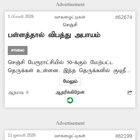
வேண்டும் என பொதுமக்கள் கோரிக்கை
Advertisement
விடுத்துள்ளனர்.
1 பிப்ரவரி 2026
வாகனஓட்டிகள்
#62674
செஞ்சி
பள்ளத்தால் விபத்து அபாயம்
சாலை
செஞ்சி பேரூராட்சியில் 50-க்கும் மேற்பட்ட
தெருக்கள் உள்ளன. இந்த தெருக்களில் குடிநீர்
இணைப்புக்காக சாலையில் தோண்டப்பட்ட
மேலும்
பள்ளங்கள் சரிவர மூடப்படாமல் உள்ளது.
ஆதரவு:
0
ஆதரிக்கிறேன்
இதனால் அவ்வழியாக செல்லும் வாகனஓட்டிகள்
சாலை பள்ளத்தில் தவறி விழும் சூழ்நிலை
ஏற்பட்டுள்ளது. எனவே விபரீதம் ஏதும் ஏற்படும்
முன் அதிகாரிகள் உரிய நடவடிக்கை எடுக்க
Advertisement
வேண்டும் என பொதுமக்கள் கோரிக்கை
விடுத்துள்ளனர்.
11 ஜனவரி 2026
வாகனஓட்டிகள்
#62199