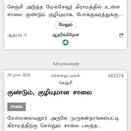
செஞ்சி அடுத்த மேல்சேவூர் கிராமத்தில் உள்ள
சாலை குண்டும் குழியுமாக, போக்குவரத்துக்கு
லாயக்கற்ற நிலையில் உள்ளது. இவ்வழியாக
மேலும்
செல்லும் வாகனஓட்டிகள் சாலை பள்ளத்தில்
ஆதரவு:
0
ஆதரிக்கிறேன்
சிக்கி கீழே விழுந்து காயமடைகின்றனர். மேலும்
அடிக்கடி விபத்துகளிலும் சிக்கி வருகின்றனர்.
உயிரிழப்புகள் ஏதும் ஏற்படும் முன் குண்டும்
குழியுமான சாலையை விரைந்து சரி செய்ய
Advertisement
அதிகாரிகள் நடவடிக்கை எடுக்க வேண்டும் என
அப்பகுதி மக்கள்கோரிக்கை விடுத்துள்ளனர்.
28 ஜூன் 2026
வாகனஓட்டிகள்
#65374
செஞ்சி
குண்டும், குழியுமான சாலை
சாலை
மேல்மலையனூர் அருகே முருகன்தாங்கல்பட்டி
கிராமத்திற்கு செல்லும் சாலை பலத்த