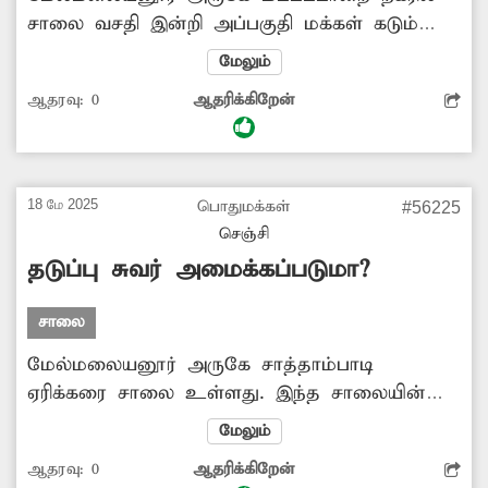
சாலை வசதி இன்றி அப்பகுதி மக்கள் கடும்
அவதியடைந்து வருகின்றனர். குறிப்பாக
மேலும்
மழைக்காலங்களில் அப்பகுதியில் உள்ள
ஆதரவு:
0
ஆதரிக்கிறேன்
மண்சாலை முழுவதும் சேறும், சகதியுமாக
மாறிவிடுகிறது. எனவே பொதுமக்கள் நலன்
கருதி அப்பகுதியில் சாலை வசதி ஏற்படுத்தித்தர
அதிகாரிகள் நடவடிக்கை எடுக்க வேண்டியது
18 மே 2025
பொதுமக்கள்
#56225
அவசியம்.
செஞ்சி
தடுப்பு சுவர் அமைக்கப்படுமா?
சாலை
மேல்மலையனூர் அருகே சாத்தாம்பாடி
ஏரிக்கரை சாலை உள்ளது. இந்த சாலையின்
ஓரத்தில் தடுப்பு சுவர் இல்லாததால் அந்த
மேலும்
வழியாக செல்லும் வாகனங்கள்
ஆதரவு:
0
ஆதரிக்கிறேன்
எதிர்பாராதவிதமாக சாலையோர பள்ளத்தில்