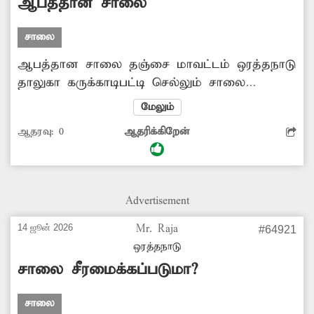
ஆபத்தான சாலை
சாலை
ஆபத்தான சாலை தஞ்சை மாவட்டம் ஒரத்தநாடு
தாலுகா கருக்காடிபட்டி செல்லும் சாலை
வெள்ளாளம்மன் கோவில் அருகே உள்ள
மேலும்
பாலத்தில் சாலை குண்டும், குழியுமாக
ஆதரவு:
0
ஆதரிக்கிறேன்
ஆபத்தான நிலையில் காட்சியளிக்கிறது.
இதனால் அடிக்கடி விபத்துக்கள் ஏற்படுகிறது.
எனவே சாலையில் ஏற்பட்டுள்ள பள்ளங்களை
உடனடியாக சரிசெய்ய வேண்டும். பொதுமக்கள்,
Advertisement
கருக்காடிபட்டி.
14 ஜூன் 2026
Mr. Raja
#64921
ஒரத்தநாடு
சாலை சீரமைக்கப்படுமா?
சாலை