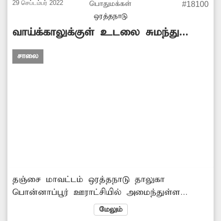
என்று பொதுமக்கள் கோரிக்கை விடுத்துள்ளனர்.
29 செப்டம்பர் 2022
பொதுமக்கள்
#18100
பொதுமக்கள், பருத்திக்கோட்டை
ஒரத்தநாடு
வாய்க்காலுக்குள் உடலை சுமந்து
செல்லும் பொதுமக்கள்
சாலை
தஞ்சை மாவட்டம் ஒரத்தநாடு தாலுகா
பொன்னாப்பூர் ஊராட்சியில் அமைந்துள்ள
இடுகாட்டுக்கு செல்ல முறையான சாலை வசதி
மேலும்
இல்லை. இதனால் இறந்தவர்களின் உடலை