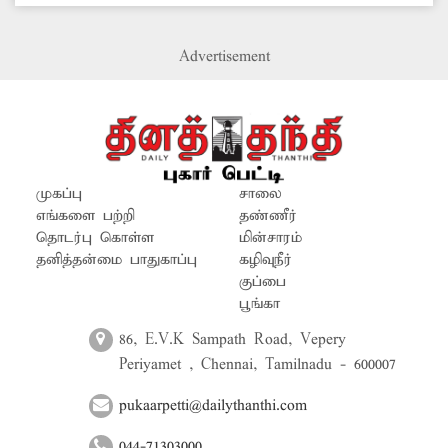
பொதுமக்கள், மாணவ-மாணவிகள் சாலையில்
நடந்து செல்ல முடியாத சூழல் ஏற்பட்டுள்ளது.
Advertisement
வாகனங்கள் சேற்றில் சிக்கிக்கொள்வதால்
வாகன ஓட்டிகளும் மிகுந்த சிரமத்துக்குள்ளாகி
வருகின்றனர். எனவே, சம்பந்தப்பட்ட
அதிகாரிகள் மேற்கண்ட பகுதியில் சாலை வசதி
செய்து தர நடவடிக்கை எடுப்பார்களா?
முகப்பு
சாலை
எங்களை பற்றி
தண்ணீர்
தொடர்பு கொள்ள
மின்சாரம்
தனித்தன்மை பாதுகாப்பு
கழிவுநீர்
குப்பை
பூங்கா
86, E.V.K Sampath Road, Vepery
Periyamet , Chennai, Tamilnadu - 600007
pukaarpetti@dailythanthi.com
044-71303000