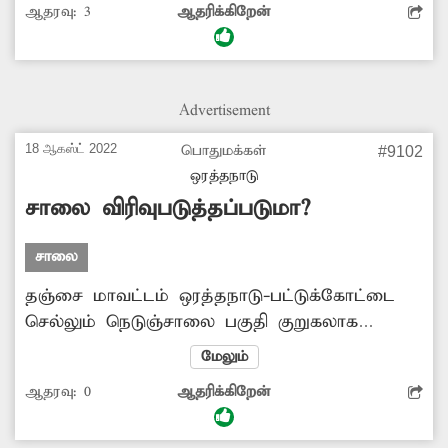
ஆதரவு:
3
ஆதரிக்கிறேன்
பொதுமக்கள் வாய்க்காலுக்குள் இறங்கி எடுத்து
செல்கின்றனர். குறிப்பாக வாய்க்காலில் தண்ணீர்
வரும் காலங்களில் மிகவும்
அவதிக்குள்ளாகின்றனர். எனவே, சம்பந்தப்பட்ட
Advertisement
அதிகாரிகள் மேற்கண்ட பகுதியில் உள்ள
இடுகாட்டுக்கு செல்ல சாலை வசதி அல்லது
18 ஆகஸ்ட் 2022
பொதுமக்கள்
#9102
பாலவசதி செய்து தர நடவடிக்கை
ஒரத்தநாடு
எடுப்பார்களா?
சாலை விரிவுபடுத்தப்படுமா?
சாலை
தஞ்சை மாவட்டம் ஒரத்தநாடு-பட்டுக்கோட்டை
செல்லும் நெடுஞ்சாலை பகுதி குறுகலாக
உள்ளது. இந்த நெடுஞ்சாலை பகுதியில்
மேலும்
கோர்ட்டு, போக்குவரத்து பணிமனை
ஆதரவு:
0
ஆதரிக்கிறேன்
போன்றவை உள்ளன. இதனால் மேற்கண்ட
பகுதியில் போக்குவரத்து அதிகளவில் இருக்கும்.