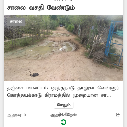
சம்பந்தப்பட்ட அதிகாரிகள் மேற்கண்ட பகுதியில்
சாலை வசதி வேண்டும்
உள்ள சாலையை சீரமைக்க நடவடிக்கை
எடுப்பார்களா?
சாலை
தஞ்சை மாவட்டம் ஒரத்தநாடு தாலுகா வெள்ளூர்
கொத்தயக்காடு கிராமத்தில் முறையான சாலை
வசதி இல்லை. இதனால் பொதுமக்கள்
மேலும்
மண்பாதையை பயன்படுத்தி வருகின்றனர். இந்த
ஆதரவு:
0
ஆதரிக்கிறேன்
மண்பாதைகள் மழைக்காலங்களில்
சேறும்,சகதியுமாக மாறிவிடுகிறது. இதனால்