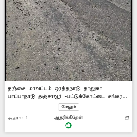
தஞ்சை மாவட்டம் ஒரத்தநாடு தாலுகா
பாப்பாநாடு தஞ்சாவூர் -பட்டுக்கோட்டை சங்கரன்
தெரு தெற்கு பிரிவில் குண்டும்,குழியுமாக
மேலும்
சாலையால் கடந்த சில நாட்களாக அதிக
ஆதரவு:
1
ஆதரிக்கிறேன்
விபத்துகள் ஏற்பட்டுள்ளன.. குறிப்பாக இருசக்கர
வாகனங்களில் பயணிப்பவர்கள் அதிக அளவில்
இதில் தவறி விழுந்து விபத்துக்குள்ளாகின்றனர்.