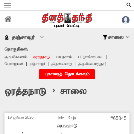
தஞ்சாவூர்
சாலை
தொகுதிகள்:
கும்பகோணம்
ஒரத்தநாடு
பாபநாசம்
பட்டுக்கோட்டை
பேராவூரணி
தஞ்சாவூர்
திருவையாறு
திருவிடைமருதூர்
புகாரைத் தொடங்கவும்
ஒரத்தநாடு > சாலை
19 ஜூலை 2026
Mr. Raja
#65845
ஒரத்தநாடு