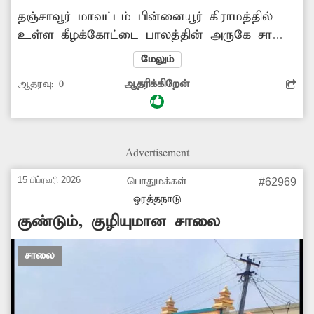
தஞ்சாவூர் மாவட்டம் பின்னையூர் கிராமத்தில்
உள்ள கீழக்கோட்டை பாலத்தின் அருகே சாலை
அமைப்பதற்காக ஜல்லிக்கற்கள் போடப்பட்டது.
மேலும்
ஆனால் ஏனோ காரணத்தால் தார்ச்சாலை
ஆதரவு:
0
ஆதரிக்கிறேன்
அமைக்கும் பணியை பாதியில் விட்டு
சென்றனர். இதனால் சாலையில் ஜல்லிக்கற்கள்
பெயர்ந்து பொதுமக்கள் நடக்க முடியாமல்
மிகவும் சிரமப்படுகின்றனர். எனவே
Advertisement
சம்பந்தப்பட்ட அதிகாரிகள் உரிய நடவடிக்கை
விரைந்து சாலை அமைக்க வேண்டும் என்று
15 பிப்ரவரி 2026
பொதுமக்கள்
#62969
பொதுமக்கள் கோரிக்கை விடுத்துள்ளனர்.
ஒரத்தநாடு
பொதுமக்கள், தஞ்சை
குண்டும், குழியுமான சாலை
சாலை