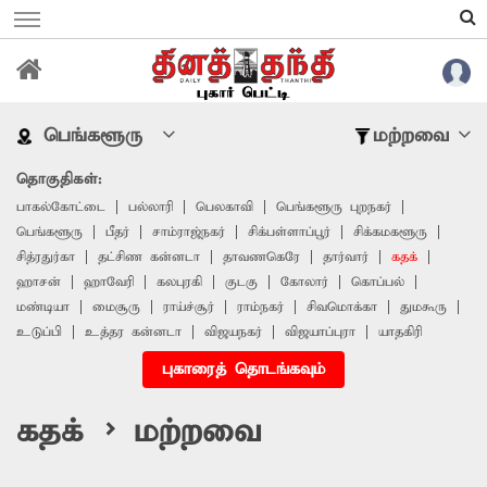
பெங்களூரு
மற்றவை
தொகுதிகள்:
பாகல்கோட்டை
பல்லாரி
பெலகாவி
பெங்களூரு புறநகர்
பெங்களூரு
பீதர்
சாம்ராஜ்நகர்
சிக்பள்ளாப்பூர்
சிக்கமகளூரு
சித்ரதுர்கா
தட்சிண கன்னடா
தாவணகெரே
தார்வார்
கதக்
ஹாசன்
ஹாவேரி
கலபுரகி
குடகு
கோலார்
கொப்பல்
மண்டியா
மைசூரு
ராய்ச்சூர்
ராம்நகர்
சிவமொக்கா
துமகூரு
உடுப்பி
உத்தர கன்னடா
விஜயநகர்
விஜயாப்புரா
யாதகிரி
புகாரைத் தொடங்கவும்
கதக் > மற்றவை