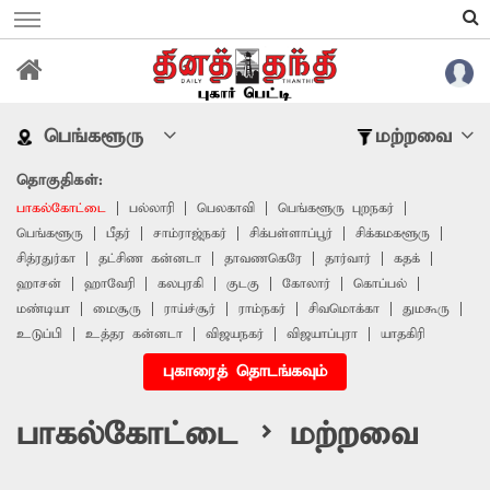
பெங்களூரு
மற்றவை
தொகுதிகள்:
பாகல்கோட்டை
பல்லாரி
பெலகாவி
பெங்களூரு புறநகர்
பெங்களூரு
பீதர்
சாம்ராஜ்நகர்
சிக்பள்ளாப்பூர்
சிக்கமகளூரு
சித்ரதுர்கா
தட்சிண கன்னடா
தாவணகெரே
தார்வார்
கதக்
ஹாசன்
ஹாவேரி
கலபுரகி
குடகு
கோலார்
கொப்பல்
மண்டியா
மைசூரு
ராய்ச்சூர்
ராம்நகர்
சிவமொக்கா
துமகூரு
உடுப்பி
உத்தர கன்னடா
விஜயநகர்
விஜயாப்புரா
யாதகிரி
புகாரைத் தொடங்கவும்
பாகல்கோட்டை > மற்றவை