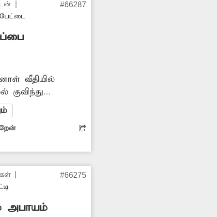
டன்
|
#66287
டும் நடவடிக்கை
்பேட்டை
். -ஊர்மக்கள்,
ுப்பை
னாள் வீதியில்
் குவிந்து
துமக்களுக்கு
ம்
பாயம் உள்ளது.
ிறேன்
ன் அகற்ற
டும்.
கள்
|
#66275
்டி
் அபாயம்