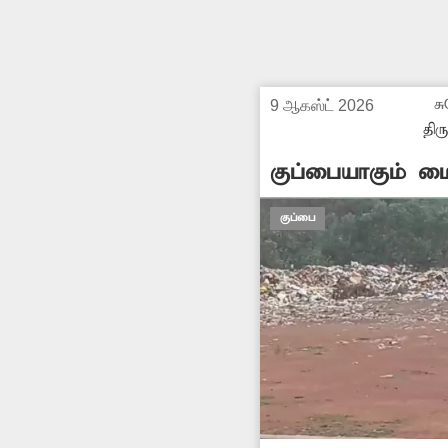
ச
9 ஆகஸ்ட் 2026
திர
குப்பையாகும் ம
குப்பை