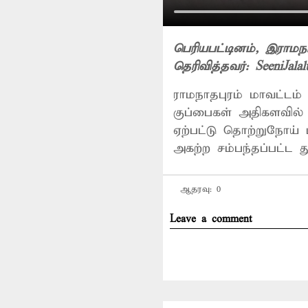
பெரியபட்டினம்
, இராமநா
தெரிவித்தவர்:
SeeniJala
ராமநாதபுரம் மாவட்டம்
குப்பைகள் அதிகளவில் க
ஏற்பட்டு தொற்றுநோய்
அகற்ற சம்பந்தப்பட்ட 
ஆதரவு:
0
Leave a comment