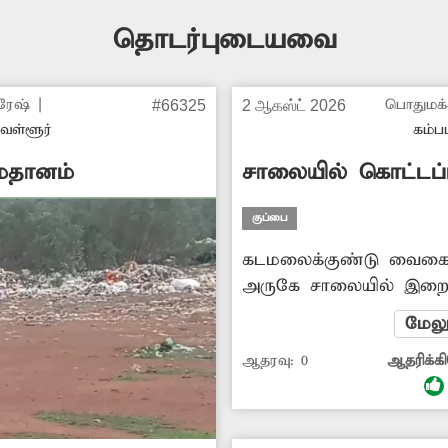
தொடர்புடையவை
ுரேஷ்
|
பொதுமக்
#66325
2 ஆகஸ்ட் 2026
ுவள்ளூர்
கம்பம
ைதானம்
சாலையில் கொட்டப்
இறைச்சிக்கழிவுகள்
குப்பை
கடமலைக்குண்டு வைகை 
அருகே சாலையில் இறைச்
வீசப்படுகின்றன. இதனால
மேலு
முழுவதும் துர்நாற்றம் வீ
ஆதரவு:
0
ஆதரிக்க
சுகாதாரக்கேடும் ஏற்பட்ட
பொதுமக்களுக்கு நோய் 
உள்ளது. எனவே சாலையில
இறைச்சிக்கழிவுகளை அ