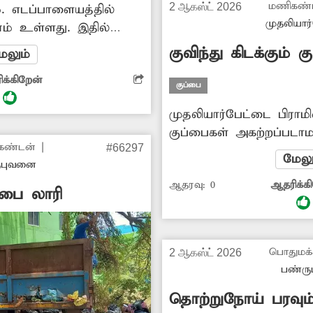
மணிகண்
2 ஆகஸ்ட் 2026
். எடப்பாளையத்தில்
கொட்டுபவர்கள் மீதும் க
முதலியார
ம் உள்ளது. இதில்
எடுக்க வேண்டும
 சிறுவர், சிறுமிகள்
குவிந்து கிடக்கும் க
ேலும்
் என ஏராளமானோர்
க்கிறேன்
். ஆனால், இந்த
குப்பை
காலமாக குப்பைகள்
முதலியார்பேட்டை பிராமி
 இதனால் அந்த பகுதி
குப்பைகள் அகற்றப்படாமல
ீர்கேடு உண்டாகிறது.
கண்டன்
|
#66297
கிடக்கிறது. இதனால் பொ
 அதிகாரிகள் நடவடிக்கை
மேலு
ருபுவனை
தொற்றுநோய் பரவும் அ
ஆதரவு:
0
ஆதரிக்க
குப்பைகளை உடனுக்குட
்பை லாரி
நடவடிக்கை எடுக்க வேண்
பொதுமக்
2 ஆகஸ்ட் 2026
பண்ருட
தொற்றுநோய் பரவும