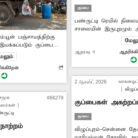
குப்பை
பண்ருட்டி ரெயில் நிலைய
சாலையின் இருபுறமும் 
்யூன் பஞ்சாயத்திற்கு
இறைச்சிக் கழிவுகள் கொ
மேலு
இயக்கப்படும் குப்பை
இதனால் அப்பகுதியில் கட
ஆதரவு:
0
ஆதரிக்க
ாணப்படுகிறது. இதனால்
வீசுவதால் அவ்வழியே ச
ேலும்
போது குப்பைகள் ஓட்டை
ஓட்டிகள், பொதுமக்கள்
க்கிறேன்
ன்றன. இந்த குப்பை
அடைந்து வருகின்றனர். 
டு புதிய வாகனங்கள்
தொற்றுநோய்கள் பரவும
வாகனஓட்
2 ஆகஸ்ட் 2026
ுக்க வேண்டும்.
கோழி இறைச்சிக் கழிவ
|
விழுப்
அதிகாரிகள் நடவடிக்கை 
சமூக
#66279
குப்பைகள் அகற்றப்
லர்கள்
|
்ருட்டி
குப்பை
நாற்றம்
விழுப்புரம்-சென்னை தே
மாரியம்மன் கோவில் அ