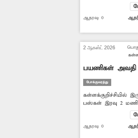
பயணிகளை ஏற்றி இறக
ம
போக்குவரத்து நெரிசல
ஆதரவு:
0
ஆதரி
விபத்துகளும் ஏற்பட
இதுகுறித்து சம்பந்த
செய்து நடவடிக்கை எ
பொது
2 ஆகஸ்ட் 2026
கள்ள
பயணிகள் அவதி
போக்குவரத்து
கள்ளக்குறிச்சியில் 
பஸ்கள் இரவு 2 மண
மணி வரை தியாகதுருக
ம
புறவழிச்சாலையிலேய
ஆதரவு:
0
ஆதரி
இதனால் தியாகதுருகத்
மாணவர்கள், பொதுமக