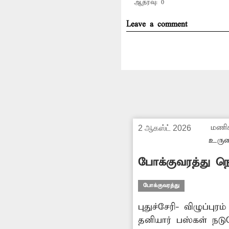
ஆதரவு:
0
Leave a comment
மணி
2 ஆகஸ்ட் 2026
உருள
போக்குவரத்து நெ
போக்குவரத்து
புதுச்சேரி- விழுப்பு
தனியார் பஸ்கள் நடுரோட்டி