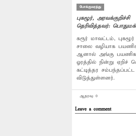
போக்குவரத்து
புகழூர்
, அரவக்குறிச்சி
தெரிவித்தவர்:
பொதுமக்
கரூர் மாவட்டம், புகழூ
சாலை வழியாக பயணிகளி
ஆனால் அங்கு பயணிகள்
ஓரத்தில் நின்று ஏறிச
கட்டித்தர சம்பந்தப்ப
விடுத்துள்ளனர்.
ஆதரவு:
0
Leave a comment