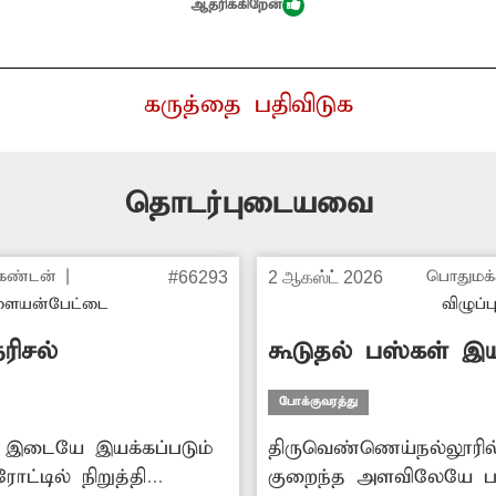
ஆதரிக்கிறேன்
கருத்தை பதிவிடுக
தொடர்புடையவை
கண்டன்
|
பொதுமக்
#66293
2 ஆகஸ்ட் 2026
ையன்பேட்டை
விழுப்ப
ரிசல்
கூடுதல் பஸ்கள் இ
போக்குவரத்து
ரம் இடையே இயக்கப்படும்
திருவெண்ணெய்நல்லூரில்
ல் நிறுத்தி
குறைந்த அளவிலேயே ப