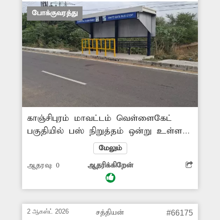
போக்குவரத்து
காஞ்சிபுரம் மாவட்டம் வெள்ளைகேட்
பகுதியில் பஸ் நிறுத்தம் ஒன்று உள்ளது.
ஆனால், அந்த பஸ் நிறுத்தில், பஸ்கள்
மேலும்
சரிவர நிறுத்துவதில்லை. இதனால் அங்கு
ஆதரவு:
0
ஆதரிக்கிறேன்
பஸ் ஏற வரும் பயணிகள் நீண்ட நேரம்
காத்திருக்கும் அவல நிலை
ஏற்பட்டுள்ளது. எனவே சம்பந்தப்பட்ட
துறை அதிகாரிகள் விரைந்து நடவடிக்கை
2 ஆகஸ்ட் 2026
சத்தியன்
#66175