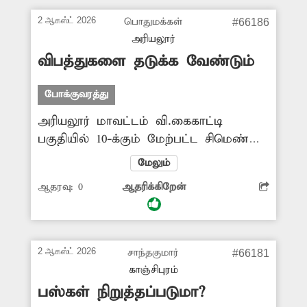
மற்றும் பஸ்களுக்கு போக்குவரத்து
2 ஆகஸ்ட் 2026
பொதுமக்கள்
#66186
இடையூறு ஏற்பட்டு சில நேரங்களில்
அரியலூர்
விபத்துகளும் ஏற்படுகின்றன. மேலும்,
விபத்துகளை தடுக்க வேண்டும்
இரவு நேரங்களில் சாலையோர உணவக
கழிவு தொட்டிகளை மாடுகள்
போக்குவரத்து
தட்டிவிடுவதால் தூய்மைப் பணியாளர்கள்
அரியலூர் மாவட்டம் வி.கைகாட்டி
சிரமப்படுகின்றனர். எனவே,
பகுதியில் 10-க்கும் மேற்பட்ட சிமெண்டு
சுற்றித்திரியும் கால்நடைகளை பிடித்து
ஆலைகளுக்கு சுண்ணாம்புக்கல் ஏற்றிச்
கோசாலைகளில் அடைக்க...
மேலும்
செல்லும் லாரிகள் அதிக பாரத்துடன்
ஆதரவு:
0
ஆதரிக்கிறேன்
அதிவேகமாக இயக்கப்படுகின்றன.
இதனால் தினந்தோறும் விபத்துகள்
ஏற்பட்டு பொதுமக்களின் இயல்பு
வாழ்க்கை பாதிக்கப்படுகிறது. எனவே,
2 ஆகஸ்ட் 2026
சாந்தகுமார்
#66181
அதிக பாரத்துடன் செல்லும் லாரிகளைக்
காஞ்சிபுரம்
கட்டுப்படுத்த சம்பந்தப்பட்ட அதிகாரிகள்
பஸ்கள் நிறுத்தப்படுமா?
விரைந்து நடவடிக்கை எடுக்க வேண்டும்.