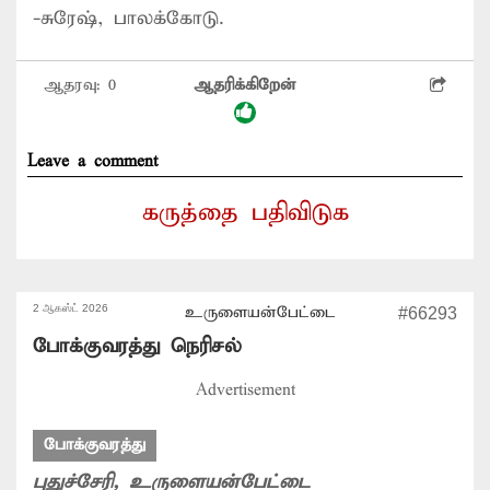
-சுரேஷ், பாலக்கோடு.
ஆதரவு:
0
ஆதரிக்கிறேன்
Leave a comment
கருத்தை பதிவிடுக
2 ஆகஸ்ட் 2026
உருளையன்பேட்டை
#66293
போக்குவரத்து நெரிசல்
Advertisement
போக்குவரத்து
புதுச்சேரி
, உருளையன்பேட்டை