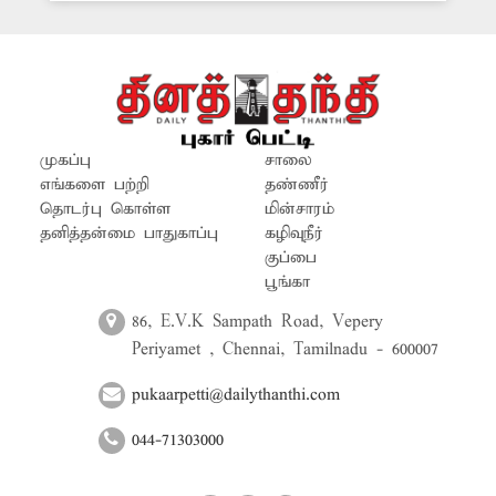
துறை அதிகாரிகள் விரைந்து நடவடிக்கை
எடுக்கவேண்டும் என பயணிகள்
கோரிக்கை வைக்கின்றனர்.
முகப்பு
சாலை
எங்களை பற்றி
தண்ணீர்
தொடர்பு கொள்ள
மின்சாரம்
தனித்தன்மை பாதுகாப்பு
கழிவுநீர்
குப்பை
பூங்கா
86, E.V.K Sampath Road, Vepery
Periyamet , Chennai, Tamilnadu - 600007
pukaarpetti@dailythanthi.com
044-71303000