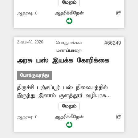
மேலும்
ஆக்கிரமிப்பு செய்யப்பட்டுள்ளது.
ஆதரவு:
0
ஆதரிக்கிறேன்
இதனால் சாலையின் அளவு
சுருங்கிப்போயுள்ளதால் அங்கு கடும்
போக்குவரத்து நெரிசல் ஏற்படுகிறது.
அடிக்கடி விபத்துகளும் நிகழ்கின்றன.
2 ஆகஸ்ட் 2026
பொதுமக்கள்
#66249
எனவே அதிகாரிகள் சாலையின்
மணப்பாறை
இருபுறமும் உள்ள ஆக்கிரமிப்புகளை
அரசு பஸ் இயக்க கோரிக்கை
அகற்ற வேண்டியது அவசியம்.
போக்குவரத்து
திருச்சி பஞ்சப்பூர் பஸ் நிலையத்தில்
இருந்து இனாம் குளத்தூர் வழியாக
மணப்பாறைக்கு கடந்த 30 ஆண்டுகளாக
மேலும்
இயங்கி வந்த தனியார் பஸ் சேவை
ஆதரவு:
0
ஆதரிக்கிறேன்
தற்போது வேறு வழியில்
இயக்கப்படுகிறது. இதனால் அப்பகுதி
பொதுமக்கள் மற்றும் பயணிகள் தினசரி