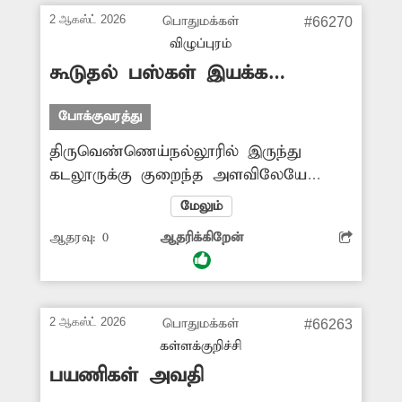
அதிகாரிகள் ஆய்வு செய்து நடவடிக்கை
2 ஆகஸ்ட் 2026
பொதுமக்கள்
#66270
எடுக்க வேண்டும்.
விழுப்புரம்
கூடுதல் பஸ்கள் இயக்க
வேண்டும்
போக்குவரத்து
திருவெண்ணெய்நல்லூரில் இருந்து
கடலூருக்கு குறைந்த அளவிலேயே
பஸ்கள் இயக்கப்படுகின்றன. இதனால்
மேலும்
அப்பகுதியில் உள்ள பள்ளி, கல்லூரி
ஆதரவு:
0
ஆதரிக்கிறேன்
மாணவர்கள், பெண்கள், முதியவர்கள்
உள்பட அனைவரும் குறிப்பிட்ட
இடங்களுக்கு செல்ல பெரும்
அவதியடைந்து வருகின்றனர். எனவே
2 ஆகஸ்ட் 2026
பொதுமக்கள்
#66263
கிராம மக்களின் நலன்கருதி கூடுதல்
கள்ளக்குறிச்சி
பஸ் வசதி ஏற்படுத்தித்தர போக்குவரத்து
பயணிகள் அவதி
துறை அதிகாரிகள் நடவடிக்கை எடுக்க