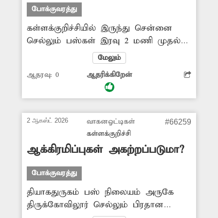
வேண்டும்.
போக்குவரத்து
கள்ளக்குறிச்சியில் இருந்து சென்னை
செல்லும் பஸ்கள் இரவு 2 மணி முதல்
அதிகாலை 5 மணி வரை
மேலும்
தியாகதுருகத்திற்குள் வராமல்
ஆதரவு:
0
ஆதரிக்கிறேன்
புறவழிச்சாலையிலேயே செல்கின்றன.
இதனால் தியாகதுருகத்தில் இருந்து
மாணவர்கள், பொதுமக்கள் வெளியூர்
செல்ல முடியாமல் கடும் அவதியடைந்து
2 ஆகஸ்ட் 2026
வாகனஓட்டிகள்
#66259
வருகின்றனர். எனவே அனைத்து
கள்ளக்குறிச்சி
பஸ்களும் இரவு நேரங்களில்
ஆக்கிரமிப்புகள் அகற்றப்படுமா?
தியாகதுருகம் வந்து செல்வதற்கு
போக்குவரத்துத்துறை அதிகாரிகள்
போக்குவரத்து
நடவடிக்கை எடுக்க வேண்டும்.
தியாகதுருகம் பஸ் நிலையம் அருகே
திருக்கோவிலூர் செல்லும் பிரதான
சாலையோரம் இருபுறமும் அதிகளவில்