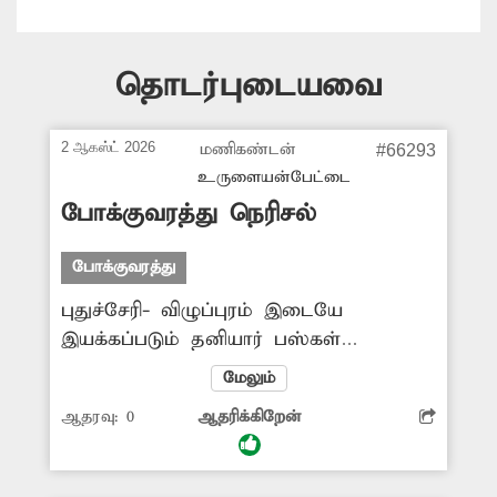
தொடர்புடையவை
2 ஆகஸ்ட் 2026
மணிகண்டன்
#66293
உருளையன்பேட்டை
போக்குவரத்து நெரிசல்
போக்குவரத்து
புதுச்சேரி- விழுப்புரம் இடையே
இயக்கப்படும் தனியார் பஸ்கள்
நடுரோட்டில் நிறுத்தி பயணிகளை ஏற்றி
மேலும்
இறக்குகின்றனர். இதனால் போக்குவரத்து
ஆதரவு:
0
ஆதரிக்கிறேன்
நெரிசல் ஏற்படுவது மட்டுமின்றி
விபத்துகளும் ஏற்படும் அபாயம்
உள்ளது. இதுகுறித்து சம்பந்தப்பட்ட