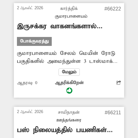
போக்குவரத்து வசதியின்றி பெரிதும்
2 ஆகஸ்ட் 2026
கார்த்திக்
#66222
பாதிக்கப்பட்டு வருகின்றனர். எனவே,
குமாரபாளையம்
பொதுமக்களின் நலன்கருதி திருச்சியில்
இருசக்கர வாகனங்களால்
இருந்து மணப்பாறைக்கு இனாம்
விபத்து
குளத்தூர் வழியாக இருமார்க்கத்திலும்
போக்குவரத்து
சீரான கால இடைவெளியில் அரசு
குமாரபாளையம் சேலம் மெயின் ரோடு
பஸ்களை இயக்க சம்பந்தப்பட்ட
பகுதிகளில் அமைந்துள்ள 3 டாஸ்மாக்
அதிகாரிகள் நடவடிக்கை எடுக்க
மதுக்கடைகள் அருகே, மதுப்பிரியர்கள்
வேண்டும்.
மேலும்
தங்களது இருசக்கர வாகனங்களை
ஆதரவு:
0
ஆதரிக்கிறேன்
சாலையிலேயே நிறுத்திவிட்டு
செல்கின்றனர். இதனால் கடுமையான
போக்குவரத்து நெரிசல் ஏற்படுகிறது.
மேலும் அவ்வழியாக செல்லும்
2 ஆகஸ்ட் 2026
சாமிநாதன்
#66211
பாதசாரிகளும், பிற வாகன ஓட்டிகளும்
ஊத்தங்கரை
கடந்து செல்ல முடியாமல் மிகுந்த
பஸ் நிலையத்தில் பயணிகள்
இடையூறுகளைச் சந்திக்க