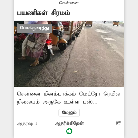
எடுக்கவேண்டும் என அப்பகுதி மக்கள்
சென்னை
எதிர்பார்க்கின்றனர்.
பயணிகள் சிரமம்
போக்குவரத்து
சென்னை மீனம்பாக்கம் மெட்ரோ ரெயில்
நிலையம் அருகே உள்ள பஸ்
நிறுத்தத்தில் தடுப்புகள்
மேலும்
போடப்பட்டுள்ளது. இதனால் பஸ் ஏற
ஆதரவு:
1
ஆதரிக்கிறேன்
வரும் பயணிகள், பஸ் ஏற முடியாமல்
தவிக்கின்றனர். எனவே சம்பந்தப்பட்ட