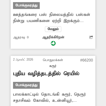
சிரமம்
வேண்டியுள்ளது. இதனால் விபத்துகள்
போக்குவரத்து
ஏற்படும் அபாயமும் நிலவுகிறது. எனவே
ஊத்தங்கரை பஸ் நிலையத்தில் பஸ்கள்
போக்குவரத்து விதிகளை மீறும் வாகன
நின்று பயணிகளை ஏற்றி இறக்கும்
ஓட்டிகள் மீது போலீசார் கடும்
இடத்தில் இருசக்கர வாகனங்கள் அதிக
நடவடிக்கை எடுக்க வேண்டும்.
மேலும்
அளவில் நிறுத்தப்படுகின்றன. இதனால்
ஆதரவு:
0
ஆதரிக்கிறேன்
பஸ்கள் பஸ் நிலையத்துக்கு உள்ளே
வராமல் வெளியே நின்று செல்லும்
அவலம் உள்ளது. இதனால் பயணிகள்
கடும் சிரமப்பட்டு செல்கின்றனர். எனவே
2 ஆகஸ்ட் 2026
பொதுமக்கள்
#66200
பஸ் நிலையத்திற்குள் இருசக்கர
கரூர்
வாகனங்கள் நிறுத்துவதை தடுக்க
புதிய வழித்தடத்தில் ரெயில்
பேரூராட்சி நிர்வாகம் நடவடிக்கை எடுக்க
வேண்டும்.
போக்குவரத்து
பாலக்காட்டில் தொடங்கி கரூர், நெரூர்
சதாசிவம் கோவில், உன்னியூர்,