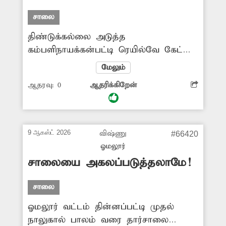
ஏற்படுத்தித்தர அதிகாரிகள் நடவடிக்கை
சாலை
எடுக்க வேண்டியது அவசியம்.
திண்டுக்கல்லை அடுத்த
கம்பளிநாயக்கன்பட்டி ரெயில்வே கேட்
பகுதியில் உள்ள சாலை சேதமடைந்து
மேலும்
காட்சியளிக்கிறது. அதோடு ரெயில்வே
ஆதரவு:
0
ஆதரிக்கிறேன்
கேட் அடைக்கப்படும் நேரத்தில் அந்த
சாலையில் வேகமாக வரும் வாகன
ஓட்டிகள் விபத்தில் சிக்கும் சம்பவங்கள்
அடிக்கடி நடக்கிறது. எனவே
9 ஆகஸ்ட் 2026
விஷ்ணு
#66420
சேதமடைந்த சாலையை சீரமைக்க
ஓமலூர்
சம்பந்தப்பட்ட அதிகாரிகள் நடவடிக்கை
சாலையை அகலப்படுத்தலாமே!
எடுக்க வேண்டும்.
சாலை
ஓமலூர் வட்டம் தின்னப்பட்டி முதல்
நாலுகால் பாலம் வரை தார்சாலை