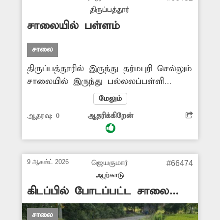
தூர்ந்து விட்டது. இதனால்
திருப்பத்தூர்
மழைக்காலத்தில் குளத்துக்குள் தண்ணீர்
சாலையில் பள்ளம்
செல்லாமல், ஊருக்குள் வெள்ளம் புகும்
அபாயம் உள்ளது. எனவே வாறுகால்
சாலை
பாலத்தை சீரமைத்து, வடிகாலையும்
திருப்பத்தூரில் இருந்து தர்மபுரி செல்லும்
தூர்வார வேண்டுகிறேன்.
சாலையில் இருந்து பல்லலப்பள்ளி
கிராமத்துக்கு செல்லும் இணைப்பு
மேலும்
சாலையின் தொடக்கத்தில் மிகப்பெரிய
ஆதரவு:
0
ஆதரிக்கிறேன்
பள்ளம் உள்ளது. இந்தப் பள்ளத்தில்
அடிக்கடி வாகன ஓட்டிகள் சிக்கி
விபத்துக்குள்ளாகின்றனர். சாலையில்
உள்ள பள்ளத்தை மூட அதிகாரிகள்
9 ஆகஸ்ட் 2026
ஜெயகுமார்
#66474
நடவடிக்கை எடுப்பார்களா?
ஆற்காடு
-ராஜமாணிக்கம், திருப்பத்தூர்.
கிடப்பில் போடப்பட்ட சாலை
பணி
சாலை