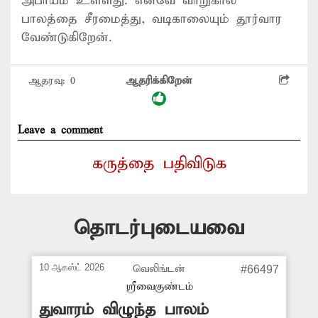
அபாயம் உள்ளது. எனவே வாறுகால்
பாலத்தை சீரமைத்து, வடிகாலையும் தூர்வார
வேண்டுகிறேன்.
ஆதரவு:
0
ஆதரிக்கிறேன்
Leave a comment
கருத்தை பதிவிடுக
தொடர்புடையவை
10 ஆகஸ்ட் 2026
வெலிங்டன்
#66497
ஸ்ரீவைகுண்டம்
துவாரம் விழுந்த பாலம்