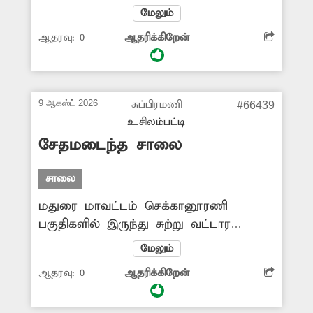
நிலக்கரி துகள்கள் நிறைந்து
மேலும்
காணப்படுகிறது. இவை காற்றில் பறந்து
ஆதரவு:
0
ஆதரிக்கிறேன்
முகத்தில் விழுவதால் வாகன ஓட்டிகள்
நிலைதடுமாறி போகிறார்கள். பாலத்தில்
சிறு சிறு பள்ளங்கள் உள்ளன. இதனால்
கனரக வாகனங்கள் செல்லும்போது
9 ஆகஸ்ட் 2026
சுப்பிரமணி
#66439
அதிர்வு ஏற்படுகிறது. எனவே பாலத்தின்
உசிலம்பட்டி
உள்ள பள்ளத்தை சீரமைப்பதுடன்,
சேதமடைந்த சாலை
கரித்துகள்களையும் அப்புறப்படுத்த
வேண்டும்.
சாலை
மதுரை மாவட்டம் செக்கானூரணி
பகுதிகளில் இருந்து சுற்று வட்டார
கிராமங்களுக்கு செல்லும் பெரும்பாலான
மேலும்
முக்கிய சாலைகள் சேதமடைந்து
ஆதரவு:
0
ஆதரிக்கிறேன்
குண்டும், குழியுமாக உள்ளது. இதனால்
அவ்வழியே கடந்து செல்லும்