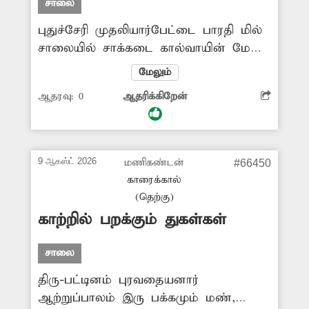
சாலை
புதுச்சேரி முதலியார்பேட்டை பாரதி மில்
சாலையில் சாக்கடை கால்வாயின் மேல்
உள்ள சிமெண்டு சிலாப் உடைந்து
மேலும்
சேதமடைந்துள்ளது. இதை சரிசெய்ய
ஆதரவு:
0
ஆதரிக்கிறேன்
நடவடிக்கை எடுக்கப்படுமா
9 ஆகஸ்ட் 2026
மணிகண்டன்
#66450
காரைக்கால்
(தெற்கு)
காற்றில் பறக்கும் துகள்கள்
சாலை
திரு-பட்டினம் புரவதையனார்
ஆற்றுப்பாலம் இரு பக்கமும் மண்,