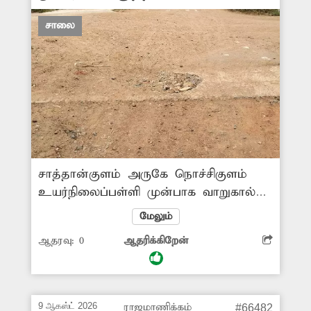
சாலை
சாத்தான்குளம் அருகே நொச்சிகுளம்
உயர்நிலைப்பள்ளி முன்பாக வாறுகால்
பாலம் சேதமடைந்து துவாரம் விழுந்து
மேலும்
காணப்படுகிறது. அதில் தற்காலிகமாக
ஆதரவு:
0
ஆதரிக்கிறேன்
ஜல்லி கற்கள், மண்ணை கொட்டி
சீரமைத்தனர். எனினும் மழையில் மண்
கரைந்ததால் ராட்சத குழியாக காட்சி
அளிக்கிறது. மேலும் வாறுகால் பாலமும்
9 ஆகஸ்ட் 2026
ராஜமாணிக்கம்
#66482