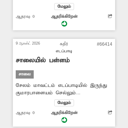
மிகவும் குறுகளாக உள்ளது.
மேலும்
இதன்காரணமாக அடிக்கடி விபத்து
ஆதரவு:
0
ஆதரிக்கிறேன்
நடக்கின்றன. அதிகளவில் அரசு பஸ்,
பள்ளி, கல்லூரி பஸ்கள் செல்கின்றன.
எனவே இந்த சாலையை அகலப்படுத்த
வேண்டும் என்று பொதுமக்கள்
9 ஆகஸ்ட் 2026
கதிர்
#66414
கோரிக்கை விடுத்துள்ளனர்.
எடப்பாடி
சாலையில் பள்ளம்
சாலை
சேலம் மாவட்டம் எடப்பாடியில் இருந்து
குமாரபாளையம் செல்லும்
நெடுஞ்சாலையில் அரசிராமணி
மேலும்
மூலப்பாதையில் நான்கு சாலைகள்
ஆதரவு:
0
ஆதரிக்கிறேன்
சந்திக்கிறது. இந்த இடத்தில் வளைவு
சாலையில் தோன்றிய பள்ளத்தால் இரவு