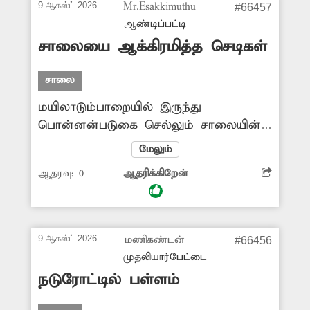
9 ஆகஸ்ட் 2026
Mr.Esakkimuthu
#66457
சிரமப்படுகின்றனர். எனவே
ஆண்டிப்பட்டி
தார்சாலையை சீரமைக்க அதிகாரிகள்
சாலையை ஆக்கிரமித்த செடிகள்
நடவடிக்கை எடுக்க வேண்டும்.
சாலை
மயிலாடும்பாறையில் இருந்து
பொன்னன்படுகை செல்லும் சாலையின்
இருபுறமும் செடி-கொடிகள் வளர்ந்து
மேலும்
ஆக்கிரமித்துள்ளன. இதனால் சாலை
ஆதரவு:
0
ஆதரிக்கிறேன்
குறுகலாக மாறி வருகிறது. இதன்
காரணமாக அந்த வழியாக செல்லும்
வாகன ஓட்டிகள் விபத்தில் சிக்கும்
சம்பவங்கள் அடிக்கடி நடக்கிறது. எனவே
9 ஆகஸ்ட் 2026
மணிகண்டன்
#66456
சாலையை ஆக்கிரமித்து செடி-
முதலியார்பேட்டை
கொடிகளை வெட்டி அகற்ற வேண்டும்.
நடுரோட்டில் பள்ளம்