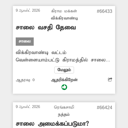
பொதுமக்கள் மற்றும் வாகன ஓட்டிகள்
கடும் சிரமத்திற்கு உள்ளாகின்றனர்.
9 ஆகஸ்ட் 2026
கிராம மக்கள்
#66433
மேலும் இச்சாலையால் வாகனங்களிலும்
விக்கிரவாண்டி
அடிக்கடி பழுது ஏற்படுகிறது.
சாலை வசதி தேவை
சம்பந்தப்பட்ட அதிகாரிகள் சேதமடைந்த
சாலைகளை சீரமைத்து தர வேண்டும்.
சாலை
விக்கிரவாண்டி வட்டம்
வெள்ளையாம்பட்டு கிராமத்தில் சாலை
வசதி இன்றி அப்பகுதி மக்கள் கடும்
மேலும்
அவதியடைந்து வருகின்றனர். குறிப்பாக
ஆதரவு:
0
ஆதரிக்கிறேன்
மழைக்காலங்களில் அப்பகுதியில் உள்ள
மண்சாலை முழுவதும் சேறும்,
சகதியுமாக மாறிவிடுகிறது. மேலும்
விவசாய விளை பொருட்களை கொண்டு
9 ஆகஸ்ட் 2026
ரெங்கசாமி
#66424
செல்லவும் கடும் அவதியடைந்த
நத்தம்
வருகின்றனர். எனவே பொதுமக்கள்
சாலை அமைக்கப்படுமா?
நலன் கருதி அப்பகுதியில் சாலை வசதி