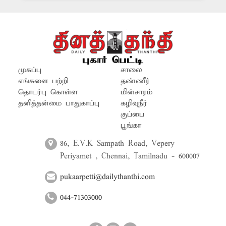
நேரங்களில் வாகனங்களில் செல்வோர்
நிலை தடுமாறி கீழே விழுகின்றனர்.
எனவே நெடுஞ்சாலைத்துறை அதிகாரிகள்
சாலையின் வளைவு பகுதியில்
காணப்படும் பள்ளத்தை சீரமைத்து தர
வேண்டும் என வாகன ஓட்டிகள்
முகப்பு
சாலை
கோரிக்கை விடுத்துள்ளனர்.
எங்களை பற்றி
தண்ணீர்
தொடர்பு கொள்ள
மின்சாரம்
தனித்தன்மை பாதுகாப்பு
கழிவுநீர்
குப்பை
பூங்கா
86, E.V.K Sampath Road, Vepery
Periyamet , Chennai, Tamilnadu - 600007
pukaarpetti@dailythanthi.com
044-71303000