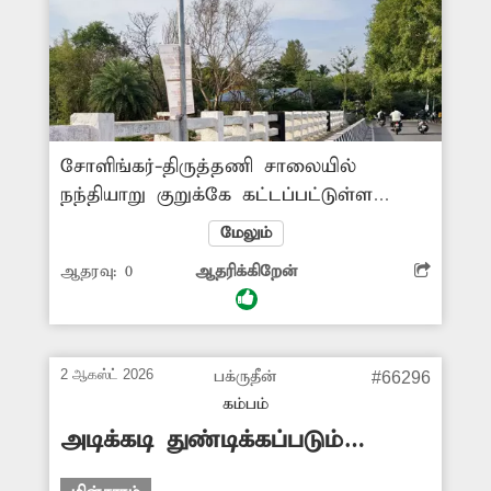
சோளிங்கர்-திருத்தணி சாலையில்
நந்தியாறு குறுக்கே கட்டப்பட்டுள்ள
மேம்பாலத்தில் வாகன ஓட்டிகள்,
மேலும்
பொதுமக்களின் நலன் கருதி சோலார்
ஆதரவு:
0
ஆதரிக்கிறேன்
மின்விளக்குகள் அமைக்கப்பட்டுள்ளன.
சோலார் மின்விளக்குகள் கடந்த 3
மாதங்களுக்கும் மேலாக ஒளிராமல்
இருப்பதால், மேம்பாலப் பகுதி இருள்
2 ஆகஸ்ட் 2026
பக்ருதீன்
#66296
சூழ்ந்து காணப்படுகிறது. இரவில்
கம்பம்
மேம்பாலத்தை கடந்து செல்ல மக்கள்
அடிக்கடி துண்டிக்கப்படும்
அச்சப்படுகின்றனர். சோலார் மின்
மின்சாரம்
விளக்குகளை எரியவிட அதிகாரிகள்