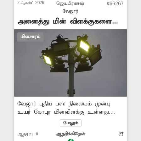
ஏற்படும் சூழல் உள்ளது. எனவே
2 ஆகஸ்ட் 2026
ஜெயபிரகாஷ்
#66267
மின்விபத்து ஏற்படும் முன் சேதமடைந்த
வேலூர்
மின்கம்பத்தை அகற்றிவிட்டு புதிய
அனைத்து மின் விளக்குகளை
மின்கம்பம் நட அதிகாரிகள் நடவடிக்கை
எரிய விடுவார்களா?
எடுக்க வேண்டும் என பொதுமக்கள்
மின்சாரம்
கோரிக்கை விடுத்துள்ளனர்.
வேலூர் புதிய பஸ் நிலையம் முன்பு
உயர் கோபுர மின்விளக்கு உள்ளது.
அவற்றில் ஒரு சில மின் விளக்குகள்
மேலும்
எரியாமல் இருக்கிறது. இதனால் அங்கு
ஆதரவு:
0
ஆதரிக்கிறேன்
போதிய வெளிச்சம் இல்லாமல் இருள்