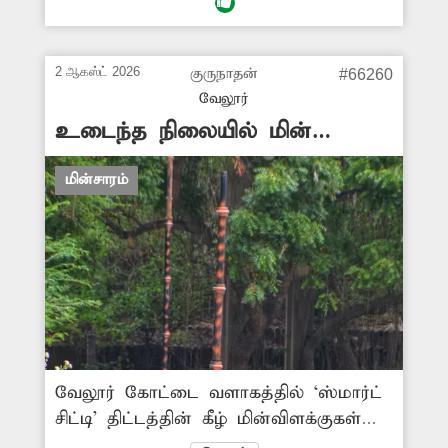
சூழ்ந்து உள்ளது. எனவே சம்பந்தப்பட்ட
துறை அதிகாரிகள் இது குறித்து
நடவடிக்கை எடுக்க வேண்டும்.
2 ஆகஸ்ட் 2026
குருநாதன்
#66260
-ஜெயபிரகாஷ், வேலூர்.
வேலூர்
உடைந்த நிலையில் மின்
விளக்குகள்
மின்சாரம்
வேலூர் கோட்டை வளாகத்தில் ‘ஸ்மார்ட்
சிட்டி’ திட்டத்தின் கீழ் மின்விளக்குகள்
பொருத்தப்பட்டுள்ளன. அவற்றில் ஒரு