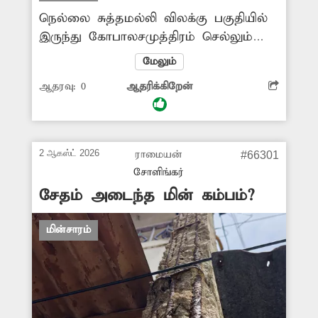
நெல்லை சுத்தமல்லி விலக்கு பகுதியில்
இருந்து கோபாலசமுத்திரம் செல்லும்
சாலையில் இரவு நேரங்களில்
மேலும்
வெளிச்சமின்றி மிகவும் இருள்சூழ்ந்து
ஆதரவு:
0
ஆதரிக்கிறேன்
காணப்படுகிறது. இதனால் நடந்து
செல்பவர்கள், சைக்கிளில் செல்பவர்கள்
சிரமம் அடைகின்றனர். எனவே
இங்குள்ள சாலையோரம்
2 ஆகஸ்ட் 2026
ராமையன்
#66301
தெருவிளக்குகள் ஏற்படுத்தி
சோளிங்கர்
தரவேண்டுகிறேன்.
சேதம் அடைந்த மின் கம்பம்?
மின்சாரம்