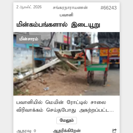
கொண்டே இருக்கிறது. எரியாத மின்
2 ஆகஸ்ட் 2026
சங்கரநாராயணன்
#66243
விளக்குகளை எரியவிட அதிகாரிகள்
பவானி
நடவடிக்கை எடுக்க வேண்டும். -நாகராஜ்,
மின்கம்பங்களால் இடையூறு
வாணாபுரம்.
மின்சாரம்
பவானியில் மெயின் ரோட்டில் சாலை
விரிவாக்கம் செய்தபோது அகற்றப்பட்ட
மின் கம்பங்கள் நடை பாதை ஓரத்தில்
மேலும்
வைக்கப்பட்டன. ஆனால் 4 மாதங்கள்
ஆதரவு:
0
ஆதரிக்கிறேன்