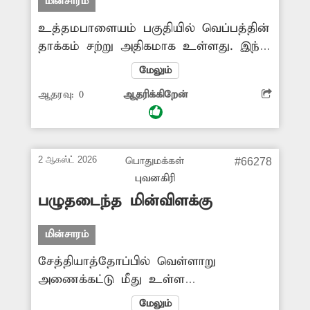
மின்சாரம்
நடவடிக்கை எடுக்க வேண்டும்.
உத்தமபாளையம் பகுதியில் வெப்பத்தின்
-சிவதாஸ், சோளிங்கர்.
தாக்கம் சற்று அதிகமாக உள்ளது. இந்த
நிலையில் முன்அறிவிப்பு இன்றி அடிக்கடி
மேலும்
மின்சாரம் துண்டிக்கப்படுகிறது. இதனால்
ஆதரவு:
0
ஆதரிக்கிறேன்
குழந்தைகள் முதல் வயதானவர்கள் வரை
வெப்பத்தின் தாக்கத்தை தாங்க
முடியாமல் பெரிதும் அவதிப்படுகின்றனர்.
எனவே தடையின்றி மின்சாரம் வழங்க
2 ஆகஸ்ட் 2026
பொதுமக்கள்
#66278
சம்பந்தப்பட்ட அதிகாரிகள் நடவடிக்கை
புவனகிரி
எடுக்க வேண்டும்.
பழுதடைந்த மின்விளக்கு
மின்சாரம்
சேத்தியாத்தோப்பில் வெள்ளாறு
அணைக்கட்டு மீது உள்ள
மின்விளக்குகள் பராமரிப்புகள் இன்றி
மேலும்