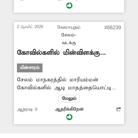
ஆகியும் அந்த மின்கம்பங்கள்
அப்புறப்படுத்தப்படவில்லை. இதனால்
பொதுமக்களுக்கு இடையூறு
ஏற்பட்டுள்ளது. மின்கம்பங்களை அகற்ற
2 ஆகஸ்ட் 2026
வேலாயுதம்
#66239
அதிகாரிகள் நடவடிக்கை எடுக்க முன்வர
சேலம்-
வேண்டும்.
வடக்கு
கோவில்களில் மின்விளக்கு
எரியவில்லை
மின்சாரம்
சேலம் மாநகரத்தில் மாரியம்மன்
கோவில்களில் ஆடி மாதத்தையொட்டி
அதிகாலையில் திருமணமாகாத
மேலும்
பெண்கள் அம்மனுக்கு தண்ணீர் ஊற்றி
ஆதரவு:
0
ஆதரிக்கிறேன்
வணங்குவது வழக்கம். ஆனால்
மாநகரில் உள்ள கோவில்களில்
மின்விளக்குகள் எரியவில்லை. இதனால்
பெண்கள் அச்சத்துடனே கோவிலுக்கு