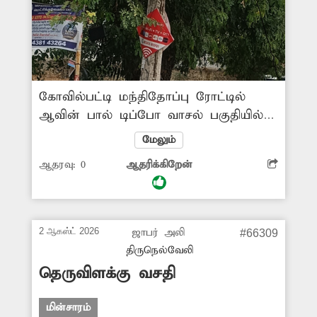
கோவில்பட்டி மந்திதோப்பு ரோட்டில்
ஆவின் பால் டிப்போ வாசல் பகுதியில்
சிமெண்டு பூச்சு உதிர்ந்து ஆபத்தான
மேலும்
நிலையில் சாலையோரம் மின்கம்பம்
ஆதரவு:
0
ஆதரிக்கிறேன்
உள்ளது. விபத்து நடக்கும் முன்
மின்கம்பத்தை மாற்ற சம்பந்தப்பட்ட
அதிகாரிகள் நடவடிக்கை எடுப்பார்களா?
2 ஆகஸ்ட் 2026
ஜாபர் அலி
#66309
திருநெல்வேலி
தெருவிளக்கு வசதி
மின்சாரம்