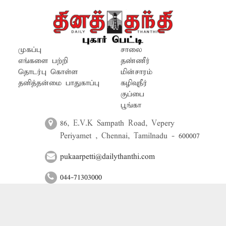
வந்து செல்கின்றனர். எனவே பெண்கள்
பாதுகாப்பு கருதி சம்பந்தப்பட்ட
அதிகாரிகள் ஆய்வு செய்து
கோவில்களில் மின்விளக்குகள் எரிய
முகப்பு
சாலை
செய்ய வேண்டும்.
எங்களை பற்றி
தண்ணீர்
தொடர்பு கொள்ள
மின்சாரம்
தனித்தன்மை பாதுகாப்பு
கழிவுநீர்
குப்பை
பூங்கா
86, E.V.K Sampath Road, Vepery
Periyamet , Chennai, Tamilnadu - 600007
pukaarpetti@dailythanthi.com
044-71303000