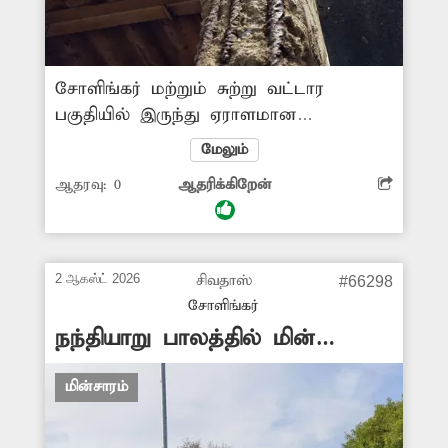
சோளிங்கர் மற்றும் சுற்று வட்டார
பகுதியில் இருந்து ஏராளமான
பொதுமக்கள் மளிகைப் பொருட்கள்,
மேலும்
காய்கறிகள், தங்க நகைகள், துணிகள்
ஆதரவு:
0
ஆதரிக்கிறேன்
வாங்க நகரில் உள்ள பஜாருக்கு
வருகின்றனர். அங்கு கிராம நிர்வாக
அலுவலகம்- தர்மாரெட்டி தெருவுக்கு
இடையே ஒரு மின்கம்பம்
2 ஆகஸ்ட் 2026
சிவதாஸ்
#66298
சேதமடைந்துள்ளது. அந்த மின்
சோளிங்கர்
கம்பத்தை அகற்றிவிட்டு புதிய மின்
நந்தியாறு பாலத்தில் மின்
கம்பம் அமைக்க மின்வாரிய அதிகாரிகள்
விளக்குகள் எரியவில்லை
நடவடிக்கை எடுக்க வேண்டும்.
மின்சாரம்
-ராமையன், சோளிங்கர்.