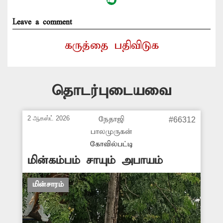
Leave a comment
கருத்தை பதிவிடுக
தொடர்புடையவை
2 ஆகஸ்ட் 2026
நேதாஜி
#66312
பாலமுருகன்
கோவில்பட்டி
மின்கம்பம் சாயும் அபாயம்
மின்சாரம்