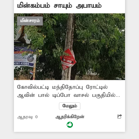
மின்கம்பம் சாயும் அபாயம்
மின்சாரம்
கோவில்பட்டி மந்திதோப்பு ரோட்டில்
ஆவின் பால் டிப்போ வாசல் பகுதியில்
சிமெண்டு பூச்சு உதிர்ந்து ஆபத்தான
மேலும்
நிலையில் சாலையோரம் மின்கம்பம்
ஆதரவு:
0
ஆதரிக்கிறேன்
உள்ளது. விபத்து நடக்கும் முன்
மின்கம்பத்தை மாற்ற சம்பந்தப்பட்ட
அதிகாரிகள் நடவடிக்கை எடுப்பார்களா?