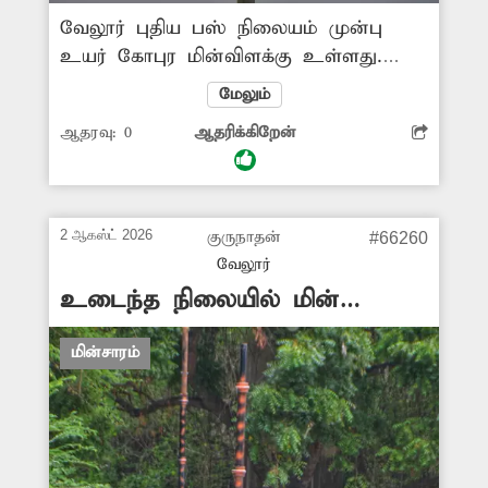
வேலூர் புதிய பஸ் நிலையம் முன்பு
உயர் கோபுர மின்விளக்கு உள்ளது.
அவற்றில் ஒரு சில மின் விளக்குகள்
மேலும்
எரியாமல் இருக்கிறது. இதனால் அங்கு
ஆதரவு:
0
ஆதரிக்கிறேன்
போதிய வெளிச்சம் இல்லாமல் இருள்
சூழ்ந்து உள்ளது. எனவே சம்பந்தப்பட்ட
துறை அதிகாரிகள் இது குறித்து
நடவடிக்கை எடுக்க வேண்டும்.
2 ஆகஸ்ட் 2026
குருநாதன்
#66260
-ஜெயபிரகாஷ், வேலூர்.
வேலூர்
உடைந்த நிலையில் மின்
விளக்குகள்
மின்சாரம்