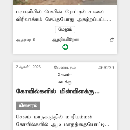
பவானியில் மெயின் ரோட்டில் சாலை
விரிவாக்கம் செய்தபோது அகற்றப்பட்ட
மின் கம்பங்கள் நடை பாதை ஓரத்தில்
மேலும்
வைக்கப்பட்டன. ஆனால் 4 மாதங்கள்
ஆதரவு:
0
ஆதரிக்கிறேன்
ஆகியும் அந்த மின்கம்பங்கள்
அப்புறப்படுத்தப்படவில்லை. இதனால்
பொதுமக்களுக்கு இடையூறு
ஏற்பட்டுள்ளது. மின்கம்பங்களை அகற்ற
2 ஆகஸ்ட் 2026
வேலாயுதம்
#66239
அதிகாரிகள் நடவடிக்கை எடுக்க முன்வர
சேலம்-
வேண்டும்.
வடக்கு
கோவில்களில் மின்விளக்கு
எரியவில்லை
மின்சாரம்
சேலம் மாநகரத்தில் மாரியம்மன்
கோவில்களில் ஆடி மாதத்தையொட்டி