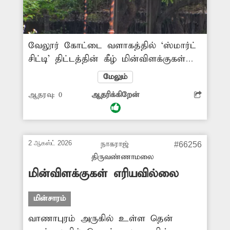
வேலூர் கோட்டை வளாகத்தில் ‘ஸ்மார்ட்
சிட்டி’ திட்டத்தின் கீழ் மின்விளக்குகள்
பொருத்தப்பட்டுள்ளன. அவற்றில் ஒரு
மேலும்
சில மின்விளக்குகள் உடைந்த நிலையில்
ஆதரவு:
0
ஆதரிக்கிறேன்
உள்ளன. இதுகுறித்து சம்பந்தப்பட்ட
அதிகாரிகள் நடவடிக்கை எடுக்க
வேண்டும். -குருநாதன், வேலூர்.
2 ஆகஸ்ட் 2026
நாகராஜ்
#66256
திருவண்ணாமலை
மின்விளக்குகள் எரியவில்லை
மின்சாரம்
வாணாபுரம் அருகில் உள்ள தென்