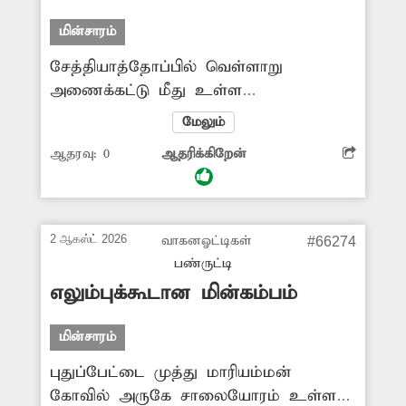
மின்சாரம்
சேத்தியாத்தோப்பில் வெள்ளாறு
அணைக்கட்டு மீது உள்ள
மின்விளக்குகள் பராமரிப்புகள் இன்றி
மேலும்
முற்றிலும் பழுதடைந்துள்ளது. இதனால்
ஆதரவு:
0
ஆதரிக்கிறேன்
மின்விளக்குகள் எரியாமல் இருப்பதால்
இரவு நேரத்தில் அணைக்கட்டு வழியே
செல்லும் வாகனஓட்டிகள் விபத்துகளில்
சிக்கும் அபாயம் உருவாகியுள்ளது.
2 ஆகஸ்ட் 2026
வாகனஓட்டிகள்
#66274
மேலும் வழிப்பறி போன்ற
பண்ருட்டி
குற்றச்சம்பவங்கள் நடைபெறும்
எலும்புக்கூடான மின்கம்பம்
அபாயமும் ஏற்பட்டுள்ளது. எனவே
பழுதடைந்த மின்விளக்குகளை சரிசெய்ய
மின்சாரம்
அதிகாரிகள் நடவடிக்கை எடுக்க
புதுப்பேட்டை முத்து மாரியம்மன்
வேண்டியது அவசியம்.
கோவில் அருகே சாலையோரம் உள்ள