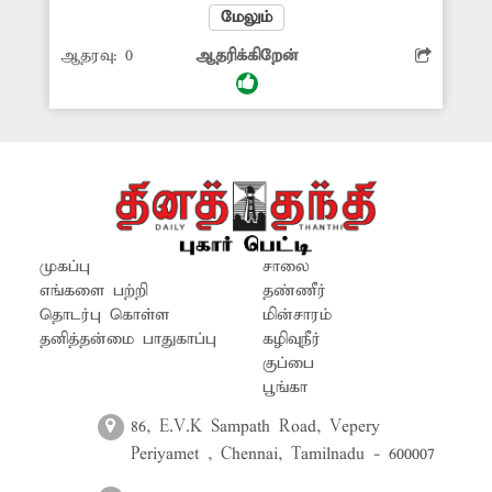
அதிகாலையில் திருமணமாகாத
மேலும்
பெண்கள் அம்மனுக்கு தண்ணீர் ஊற்றி
ஆதரவு:
0
ஆதரிக்கிறேன்
வணங்குவது வழக்கம். ஆனால்
மாநகரில் உள்ள கோவில்களில்
மின்விளக்குகள் எரியவில்லை. இதனால்
பெண்கள் அச்சத்துடனே கோவிலுக்கு
வந்து செல்கின்றனர். எனவே பெண்கள்
பாதுகாப்பு கருதி சம்பந்தப்பட்ட
அதிகாரிகள் ஆய்வு செய்து
கோவில்களில் மின்விளக்குகள் எரிய
முகப்பு
சாலை
செய்ய வேண்டும்.
எங்களை பற்றி
தண்ணீர்
தொடர்பு கொள்ள
மின்சாரம்
தனித்தன்மை பாதுகாப்பு
கழிவுநீர்
குப்பை
பூங்கா
86, E.V.K Sampath Road, Vepery
Periyamet , Chennai, Tamilnadu - 600007