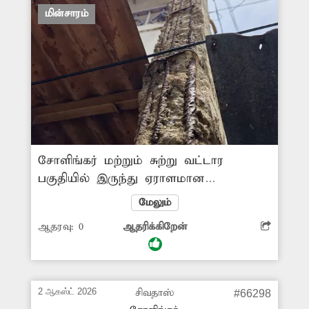
மின்சாரம்
சோளிங்கர் மற்றும் சுற்று வட்டார
பகுதியில் இருந்து ஏராளமான
பொதுமக்கள் மளிகைப் பொருட்கள்,
மேலும்
காய்கறிகள், தங்க நகைகள், துணிகள்
ஆதரவு:
0
ஆதரிக்கிறேன்
வாங்க நகரில் உள்ள பஜாருக்கு
வருகின்றனர். அங்கு கிராம நிர்வாக
அலுவலகம்- தர்மாரெட்டி தெருவுக்கு
இடையே ஒரு மின்கம்பம்
2 ஆகஸ்ட் 2026
சிவதாஸ்
#66298
சேதமடைந்துள்ளது. அந்த மின்