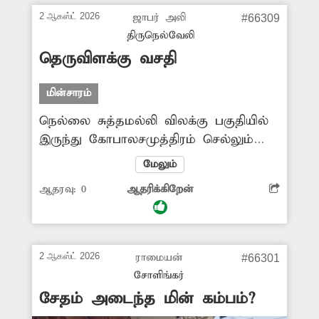
2 ஆகஸ்ட் 2026
ஜாபர் அலி
#66309
திருநெல்வேலி
தெருவிளக்கு வசதி
மின்சாரம்
நெல்லை சுத்தமல்லி விலக்கு பகுதியில்
இருந்து கோபாலசமுத்திரம் செல்லும்
சாலையில் இரவு நேரங்களில்
மேலும்
வெளிச்சமின்றி மிகவும் இருள்சூழ்ந்து
ஆதரவு:
0
ஆதரிக்கிறேன்
காணப்படுகிறது. இதனால் நடந்து
செல்பவர்கள், சைக்கிளில் செல்பவர்கள்
சிரமம் அடைகின்றனர். எனவே
இங்குள்ள சாலையோரம்
2 ஆகஸ்ட் 2026
ராமையன்
#66301
தெருவிளக்குகள் ஏற்படுத்தி
சோளிங்கர்
தரவேண்டுகிறேன்.
சேதம் அடைந்த மின் கம்பம்?