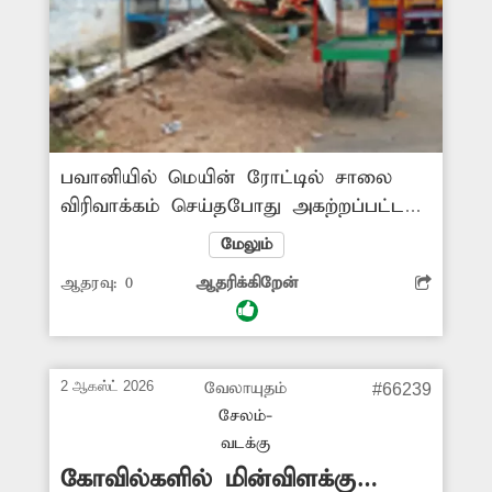
பவானியில் மெயின் ரோட்டில் சாலை
விரிவாக்கம் செய்தபோது அகற்றப்பட்ட
மின் கம்பங்கள் நடை பாதை ஓரத்தில்
மேலும்
வைக்கப்பட்டன. ஆனால் 4 மாதங்கள்
ஆதரவு:
0
ஆதரிக்கிறேன்
ஆகியும் அந்த மின்கம்பங்கள்
அப்புறப்படுத்தப்படவில்லை. இதனால்
பொதுமக்களுக்கு இடையூறு
ஏற்பட்டுள்ளது. மின்கம்பங்களை அகற்ற
2 ஆகஸ்ட் 2026
வேலாயுதம்
#66239
அதிகாரிகள் நடவடிக்கை எடுக்க முன்வர
சேலம்-
வேண்டும்.
வடக்கு
கோவில்களில் மின்விளக்கு