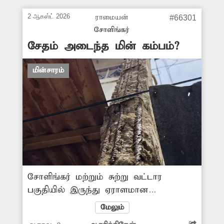
இங்குள்ள சாலையோரம்
2 ஆகஸ்ட் 2026
ராமையன்
#66301
தெருவிளக்குகள் ஏற்படுத்தி
சோளிங்கர்
தரவேண்டுகிறேன்.
சேதம் அடைந்த மின் கம்பம்?
மின்சாரம்
சோளிங்கர் மற்றும் சுற்று வட்டார
பகுதியில் இருந்து ஏராளமான
பொதுமக்கள் மளிகைப் பொருட்கள்,
மேலும்
காய்கறிகள், தங்க நகைகள், துணிகள்