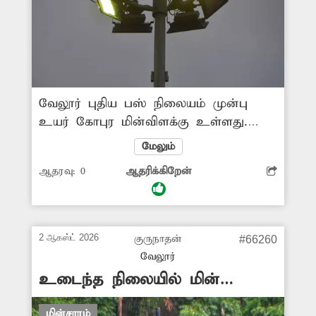
வேலூர் புதிய பஸ் நிலையம் முன்பு
உயர் கோபுர மின்விளக்கு உள்ளது.
அவற்றில் ஒரு சில மின் விளக்குகள்
மேலும்
எரியாமல் இருக்கிறது. இதனால் அங்கு
ஆதரவு:
0
ஆதரிக்கிறேன்
போதிய வெளிச்சம் இல்லாமல் இருள்
சூழ்ந்து உள்ளது. எனவே சம்பந்தப்பட்ட
துறை அதிகாரிகள் இது குறித்து
நடவடிக்கை எடுக்க வேண்டும்.
2 ஆகஸ்ட் 2026
குருநாதன்
#66260
-ஜெயபிரகாஷ், வேலூர்.
வேலூர்
உடைந்த நிலையில் மின்
விளக்குகள்
மின்சாரம்