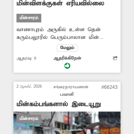
மின்விளக்குகள் எரியவில்லை
மின்சாரம்
வாணாபுரம் அருகில் உள்ள தென்
கரும்பலூரில் பெரும்பாலான மின்
கம்பங்களில் மின்விளக்குகள் இரவில்
மேலும்
எரிவது கிடையாது. இரவு முழுவதும்
ஆதரவு:
0
ஆதரிக்கிறேன்
இருள் சூழ்ந்து காணப்படுகிறது. ஒருசில
இடங்களில் மின் கம்பத்தில் உள்ள
மின்விளக்குகள் பகல் நேரத்திலும் எரிந்து
கொண்டே இருக்கிறது. எரியாத மின்
2 ஆகஸ்ட் 2026
சங்கரநாராயணன்
#66243
விளக்குகளை எரியவிட அதிகாரிகள்
பவானி
நடவடிக்கை எடுக்க வேண்டும். -நாகராஜ்,
மின்கம்பங்களால் இடையூறு
வாணாபுரம்.
மின்சாரம்