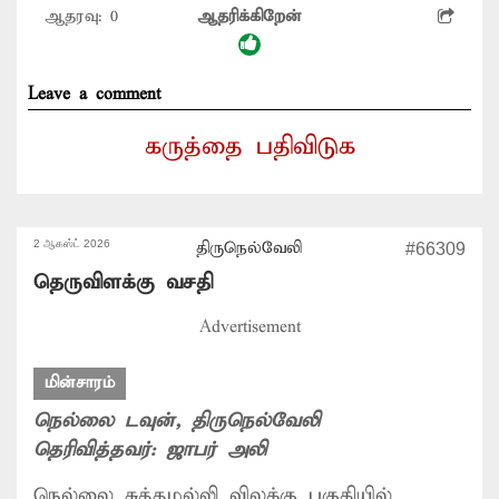
ஆதரவு:
0
ஆதரிக்கிறேன்
Leave a comment
கருத்தை பதிவிடுக
2 ஆகஸ்ட் 2026
திருநெல்வேலி
#66309
தெருவிளக்கு வசதி
Advertisement
மின்சாரம்
நெல்லை டவுன்
, திருநெல்வேலி
தெரிவித்தவர்:
ஜாபர் அலி
நெல்லை சுத்தமல்லி விலக்கு பகுதியில்