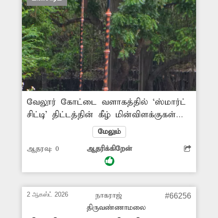
வேலூர் கோட்டை வளாகத்தில் ‘ஸ்மார்ட்
சிட்டி’ திட்டத்தின் கீழ் மின்விளக்குகள்
பொருத்தப்பட்டுள்ளன. அவற்றில் ஒரு
மேலும்
சில மின்விளக்குகள் உடைந்த நிலையில்
ஆதரவு:
0
ஆதரிக்கிறேன்
உள்ளன. இதுகுறித்து சம்பந்தப்பட்ட
அதிகாரிகள் நடவடிக்கை எடுக்க
வேண்டும். -குருநாதன், வேலூர்.
2 ஆகஸ்ட் 2026
நாகராஜ்
#66256
திருவண்ணாமலை