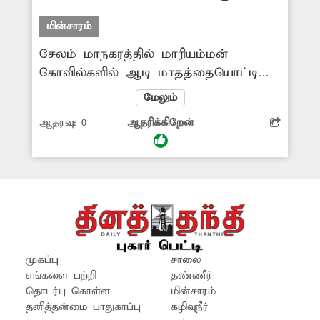
எரியவில்லை
மின்சாரம்
சேலம் மாநகரத்தில் மாரியம்மன்
கோவில்களில் ஆடி மாதத்தையொட்டி
அதிகாலையில் திருமணமாகாத
மேலும்
பெண்கள் அம்மனுக்கு தண்ணீர் ஊற்றி
ஆதரவு:
0
ஆதரிக்கிறேன்
வணங்குவது வழக்கம். ஆனால்
மாநகரில் உள்ள கோவில்களில்
மின்விளக்குகள் எரியவில்லை. இதனால்
பெண்கள் அச்சத்துடனே கோவிலுக்கு
வந்து செல்கின்றனர். எனவே பெண்கள்
பாதுகாப்பு கருதி சம்பந்தப்பட்ட
அதிகாரிகள் ஆய்வு செய்து
கோவில்களில் மின்விளக்குகள் எரிய
முகப்பு
சாலை
செய்ய வேண்டும்.
எங்களை பற்றி
தண்ணீர்
தொடர்பு கொள்ள
மின்சாரம்
தனித்தன்மை பாதுகாப்பு
கழிவுநீர்