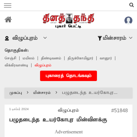
விழுப்புரம்
மின்சாரம்
தொகுதிகள்:
செஞ்சி
மயிலம்
திண்டிவனம்
திருக்கோயிலூர்
வானூர்
விக்கிரவாண்டி
விழுப்புரம்
புகாரைத் தொடங்கவும்
பழுதடைந்த உயர்கோபுர...
முகப்பு
மின்சாரம்
1 டிசம்பர் 2024
விழுப்புரம்
#51848
பழுதடைந்த உயர்கோபுர மின்விளக்கு
Advertisement