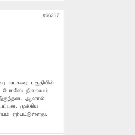
#66317
வர் வடகரை பகுதியில்
 போலீஸ் நிலையம்
 இருந்தன. ஆனால்
பட்டன. முக்கிய
் ஏற்பட்டுள்ளது.