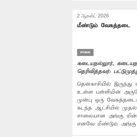
2 ஆகஸ்ட் 2026
மீண்டும் வேகத்தடை
சாலை
கடையநல்லூர்
, கடையநல
தெரிவித்தவர்:
பட்டுமுத்
தென்காசியில் இருந்து
உள்ள பள்ளியின் அரு
முன்பு ஒரு வேகத்தடை
கடந்த ஆட்சியில் முதல
சாலையான அங்கு மின்ன
எனவே மீண்டும் அங்க