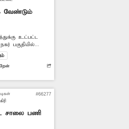
 வேண்டும்
துக்கு உட்பட்ட
நகர் பகுதியில்
கள் உள்ளன.
ம்
சாலை மிக
ிறேன்
வும் காட்சி
ுசக்கர வாகனத்தில்
ன்றனர். விபத்துகளும்
சம்பந்தப்பட்ட
டிகள்
#66277
எடுத்து தார்சாலை
ிரி
 வேண்டும். -சுரேஷ், பாச்சல்.
ட்ட சாலை பணி