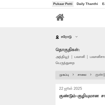
Pukaar Petti
Daily Thanthi
E
ஈரோடு
தொகுதிகள்:
அந்தியூர்
பவானி
பவானிசாக
பெருந்துறை
குண்ட
முகப்பு
சாலை
22 ஜூன் 2025
குண்டும்-குழியுமான 