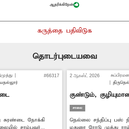
ஆதரிக்கிறேன்
கருத்தை பதிவிடுக
தொடர்புடையவை
ுமுத்து
|
சுப்பிரம
#66317
2 ஆகஸ்ட் 2026
யநல்லூர்
|
திருநெல
தடை
குண்டும், குழியும
சாலை
து சுரண்டை நோக்கி
நெல்லை சந்திப்பு பஸ் ந
லையில் சாம்பவர்
மதுரை ரோடு முத்து ராம்