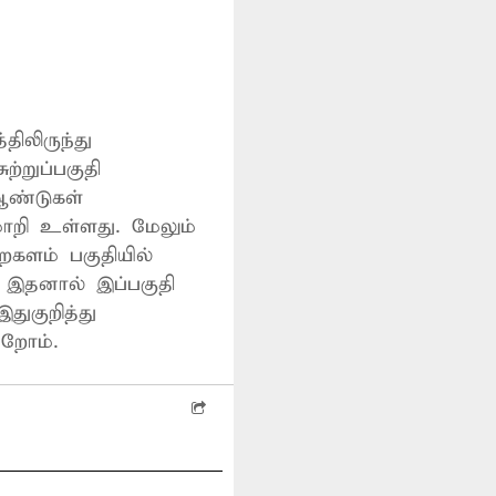
திலிருந்து
ற்றுப்பகுதி
களம் பகுதியில்
ு. இதனால் இப்பகுதி
துகுறித்து
ிறோம்.