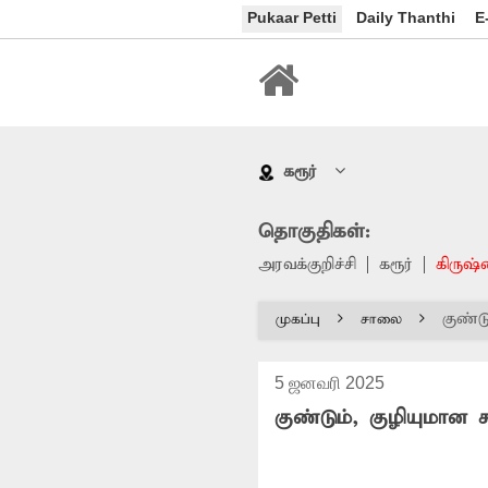
Pukaar Petti
Daily Thanthi
E
கரூர்
தொகுதிகள்:
அரவக்குறிச்சி
கரூர்
கிருஷ்
குண்ட
முகப்பு
சாலை
5 ஜனவரி 2025
குண்டும், குழியுமான