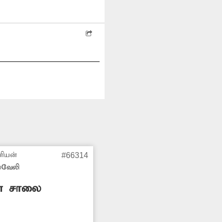
ணியன்
#66314
்வேலி
ான சாலை