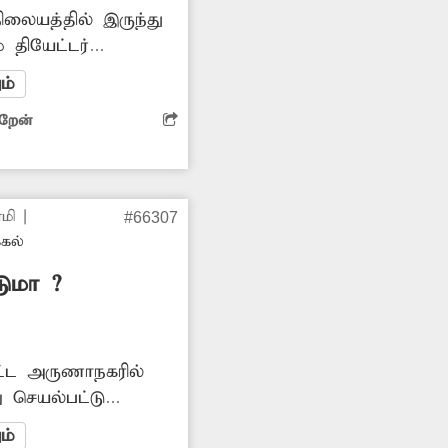
ிலையத்தில் இருந்து
 தியேட்டர்
ம், குழியுமாக
ம்
தனியார் ஆஸ்பத்திரி
ிறேன்
க்கப்பட்ட பிறகும்
ில்லை. எனவே
மைக்க
மி
|
#66307
்கல்
ுமா ?
்பட்ட அருணாநகரில்
ு செயல்பட்டு
தின் பின்புறம்
ம்