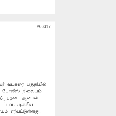
#66317
வர் வடகரை பகுதியில்
 போலீஸ் நிலையம்
 இருந்தன. ஆனால்
பட்டன. முக்கிய
் ஏற்பட்டுள்ளது.