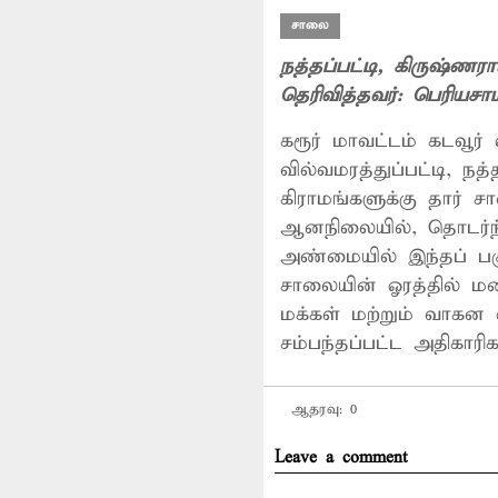
சாலை
நத்தப்பட்டி
, கிருஷ்ணரா
தெரிவித்தவர்:
பெரியசாம
கரூர் மாவட்டம் கடவூர் 
வில்வமரத்துப்பட்டி, நத
கிராமங்களுக்கு தார் சாலை செல்
ஆனநிலையில், தொடர்ந்து பராமரிப்பு இன்றி தற்போது குண்டும், குழியுமாக மாறி உள்ளது. மேலும்
அண்மையில் இந்தப் பக
சாலையின் ஓரத்தில் மண்
மக்கள் மற்றும் வாகன ஓ
சம்பந்தப்பட்ட அதிகார
ஆதரவு:
0
Leave a comment