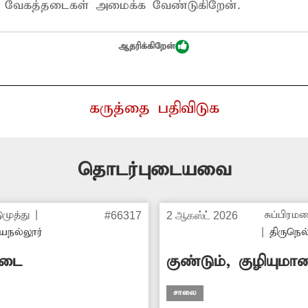
ு வேகத்தடைகள் அமைக்க வேண்டுகிறேன்.
ஆதரிக்கிறேன்
கருத்தை பதிவிடுக
தொடர்புடையவை
ுமுத்து
|
சுப்பிரம
#66317
2 ஆகஸ்ட் 2026
யநல்லூர்
|
திருநெல
தடை
குண்டும், குழியும
சாலை