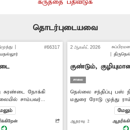
கருத்தை பதிவிடுக
தொடர்புடையவை
ுமுத்து
|
சுப்பிரம
#66317
2 ஆகஸ்ட் 2026
யநல்லூர்
|
திருநெல
தடை
குண்டும், குழியும
சாலை
து சுரண்டை நோக்கி
நெல்லை சந்திப்பு பஸ் ந
லையில் சாம்பவர்
மதுரை ரோடு முத்து ராம்
ள்ள பள்ளியின் அருகே
வரையிலான சாலை குண்டு
ேலும்
மேலு
ுந்தன. அதேபோல்
உள்ளது. அங்குள்ள ஒரு 
க்கிறேன்
ஆதரவு:
2
ஆதரிக்க
ிலையம் முன்பு ஒரு
அருகே சிறிய பாலம் அமை
தியர் கோவில் முன்பு 2
சாய்வு தளம் அமைக்கவ