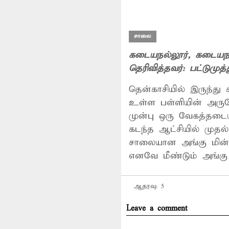
சாலை
கடையநல்லூர்
, கடையநல
தெரிவித்தவர்:
பட்டுமுத்
தென்காசியில் இருந்து
உள்ள பள்ளியின் அரு
முன்பு ஒரு வேகத்தடை
கடந்த ஆட்சியில் முதல
சாலையான அங்கு மின்ன
எனவே மீண்டும் அங்க
ஆதரவு:
5
Leave a comment