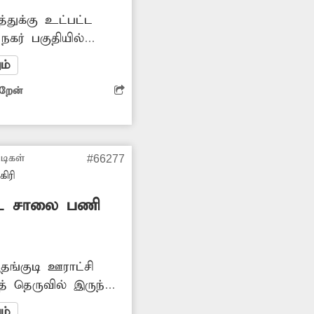
துக்கு உட்பட்ட
நகர் பகுதியில்
கள் உள்ளன.
ம்
சாலை மிக
ிறேன்
வும் காட்சி
ுசக்கர வாகனத்தில்
ன்றனர். விபத்துகளும்
சம்பந்தப்பட்ட
டிகள்
#66277
எடுத்து தார்சாலை
ிரி
 வேண்டும். -சுரேஷ், பாச்சல்.
ட்ட சாலை பணி
தங்குடி ஊராட்சி
த் தெருவில் இருந்து
ாலை பணிகள்
ம்