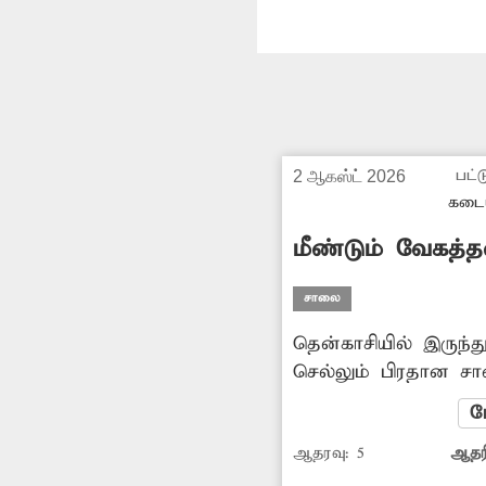
பட்ட
2 ஆகஸ்ட் 2026
கடை
மீண்டும் வேகத்
சாலை
தென்காசியில் இருந்
செல்லும் பிரதான சா
வடகரை பகுதியில் உ
ம
2 வேகத்தடைகள் இர
ஆதரவு:
5
ஆதரி
அங்குள்ள போலீஸ் ந
வேகத்தடையும், அகஸ்