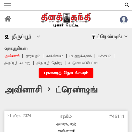
திருப்பூர்
ட்ரெண்டிங்
தொகுதிகள்:
அவினாசி
தாராபுரம்
காங்கேயம்
மடத்துக்குளம்
பல்லடம்
திருப்பூர் வடக்கு
திருப்பூர் தெற்கு
உடுமலைப்பேட்டை
புகாரைத் தொடங்கவும்
அவினாசி > ட்ரெண்டிங்
21 ஏப்ரல் 2024
ரஹீம்
#46111
அங்குராஜ்
அவினாசி