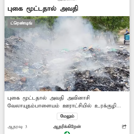
புகை மூட்டதால் அவதி
ட்ரெண்டிங்
புகை மூட்டதால் அவதி அவினாசி
வேலாயுதம்பாளையம் ஊராட்சியில் உரக்குழி
என்ற பெயரில் குப்பைகள் கொட்டப்பட்டு
மேலும்
வருகிறது. அங்கு கொட்டப்பட்டு வரும்
ஆதரவு:
3
ஆதரிக்கிறேன்
குப்பைகள் அனைத்தும் எப்போதுமே இருந்து