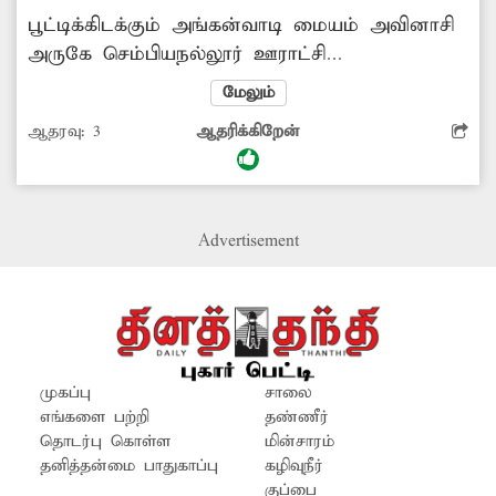
பூட்டிக்கிடக்கும் அங்கன்வாடி மையம் அவினாசி
அருகே செம்பியநல்லூர் ஊராட்சி
கந்தம்பாளையத்தில் அங்கன்வாடி மையம்
மேலும்
செயல்பட்டு வருகிறது. இங்கு 20-க்கும் மேற்பட்ட
ஆதரவு:
3
ஆதரிக்கிறேன்
குழந்தைகள் பயின்று வந்தனர். இந்த மையம்
கடந்த 5 நாட்களுக்கும் மேலாக பூட்டி
இருப்பதாக பொதுமக்கள் ஒருங்கிணைந்த
குழந்தைகள் வளர்ச்சித்திட்ட அலுவலரிடம் புகார்
Advertisement
தெரிவித்தனர். இது குறித்து குழந்தைகள்
வளர்ச்சித்திட்ட அலுவலரிடம் கேட்டால் உரிய
பதில் அளிப்பதில்லை. எனவே மாவட்ட
நிர்வாகம் உரிய நடவடிக்கை எடுக்க வேண்டும்
என்றனர். லிங்கேஸ்வரன்,கந்தம்பாளையம் ...
முகப்பு
சாலை
எங்களை பற்றி
தண்ணீர்
தொடர்பு கொள்ள
மின்சாரம்
தனித்தன்மை பாதுகாப்பு
கழிவுநீர்
குப்பை