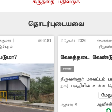
கருத்தை பதிவிடுக
தொடர்புடையவை
தகுமார்
|
பையம்ம
#66181
2 ஆகஸ்ட் 2026
்சிபுரம்
திருவள்
படுமா?
வேகத்தடை வேண்டு
சாலை
திருவள்ளூர் மாவட்டம் பட
நகர் பகுதியில் உள்ள தெ
வேகத்தடை இல்லை. அந்
மேலு
வாகனங்கள் வேகமாக செல
ஆதரவு:
0
ஆதரிக்க
இதனால் சாலையில் செல்
அச்சத்துடனே கடந்துசெ