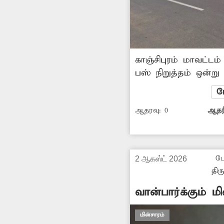
காஞ்சிபுரம் மாவட்டம
பஸ் நிறுத்தம் ஒன்ற
அந்த பஸ் நிறுத்தில்
ம
நிறுத்துவதில்லை. 
ஆதரவு:
0
ஆதரி
வரும் பயணிகள் நீண்ட
அவல நிலை ஏற்பட்ட
சம்பந்தப்பட்ட துறை 
நடவடிக்கை எடுக்கவ
டே
2 ஆகஸ்ட் 2026
மக்கள் எதிர்பார்க்கின
திர
வான்பார்க்கும் ம
மின்சாரம்