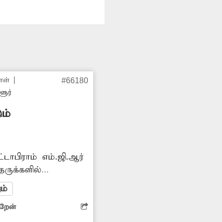
ாள்
|
#66180
ளூர்
ம்
்டாபிராம் எம்.ஜி.ஆர்
ருக்களில்
த வழியாக செல்லும்
ம்
்கின்றனர்.
ிறேன்
லும் மக்கள்
ல்கின்றனர். எனவே