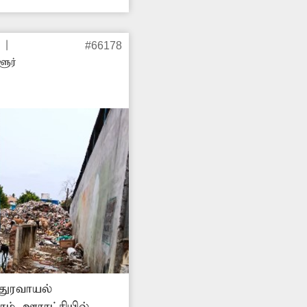
கள் வேகத்தடை
|
#66178
ளூர்
மதுரவாயல்
ம் ஊராட்சியில்