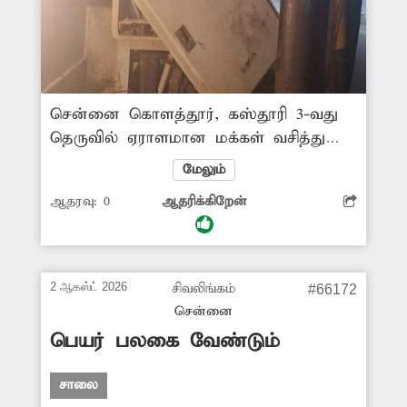
சென்னை கொளத்தூர், கஸ்தூரி 3-வது
தெருவில் ஏராளமான மக்கள் வசித்து
வருகின்றனர். இந்த தெருவில் உள்ள
மேலும்
மின்பெட்டி ஒன்று மிகவும் ஆபத்தான
ஆதரவு:
0
ஆதரிக்கிறேன்
வகையில் உள்ளது. அதன் கதவுகள்
உடைந்து காணப்படுகிறது. இதனால்
சாலையில் செல்லும் பொதுமக்கள்
மிகுந்த அச்சத்துடனே கடந்து
2 ஆகஸ்ட் 2026
சிவலிங்கம்
#66172
செல்கின்றனர். சம்பந்தப்பட்ட மின்வாரிய
சென்னை
அதிகாரிகள் விரைந்து நடவடிக்கை
பெயர் பலகை வேண்டும்
எடுக்கவேண்டும்.
சாலை