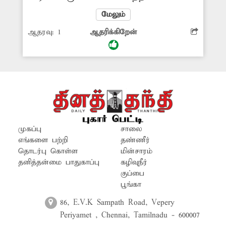
கோவில் தெரு மற்றும் அதனை
மேலும்
சுற்றியுள்ள பகுதிகளில் பகல்
ஆதரவு:
1
ஆதரிக்கிறேன்
நேரங்களிலும் தெரு விளக்குகள்
எரிகின்றன. இதனால் மின்சாரம்
வீணாகிறது. மேலும சில சமயங்களில்
இரவு நேரங்களில் மின்விளக்குகள் சரிவர
எரிவதில்லை. சம்பந்தப்பட்ட மின்சார
வாரிய ஊழியர்கள் நடவடிக்கை
எடுப்பார்களா என அப்பகுதி மக்கள்
எதிர்பார்க்கின்றனர்.
முகப்பு
சாலை
எங்களை பற்றி
தண்ணீர்
தொடர்பு கொள்ள
மின்சாரம்
தனித்தன்மை பாதுகாப்பு
கழிவுநீர்
குப்பை
பூங்கா
86, E.V.K Sampath Road, Vepery
Periyamet , Chennai, Tamilnadu - 600007