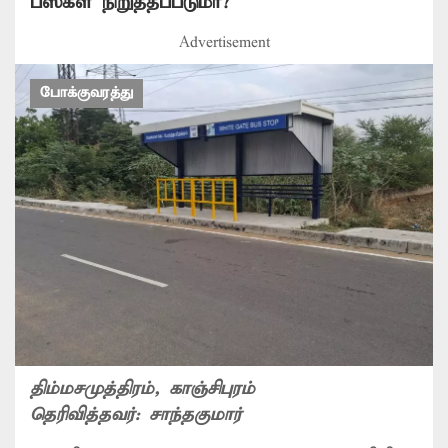
பஸ்கள் நிறுத்தப்படுமா?
Advertisement
போக்குவரத்து
திம்மசமுத்திரம்
, காஞ்சிபுரம்
தெரிவித்தவர்:
சாந்தகுமார்