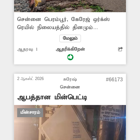
சென்னை பெரம்பூர், கேரேஜ் ஒர்க்ஸ்
ரெயில் நிலையத்தில் தினமும்
ஏராளமான பயணிகள்
மேலும்
வந்துசெல்கின்றனர். ரெயில்
ஆதரவு:
1
ஆதரிக்கிறேன்
நிலையத்தின் நடைமேடைகள்
சேதமடைந்து உள்ளது. இதனால்
நடைமேடையில் நடந்து செல்லும்
பயணிகள் கீழே விழும் நிலை
2 ஆகஸ்ட் 2026
சுரேஷ்
#66173
ஏற்பட்டுள்ளது. எனவே சம்பந்தப்பட்ட
சென்னை
அதிகாரிகள் நடவடிக்கை எடுக்க ரெயில்
ஆபத்தான மின்பெட்டி
பயணிகள் எதிர்பார்க்கின்றனர்.
மின்சாரம்