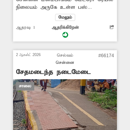
நிலையம் அருகே உள்ள பஸ்
நிறுத்தத்தில் தடுப்புகள்
மேலும்
போடப்பட்டுள்ளது. இதனால் பஸ் ஏற
ஆதரவு:
1
ஆதரிக்கிறேன்
வரும் பயணிகள், பஸ் ஏற முடியாமல்
தவிக்கின்றனர். எனவே சம்பந்தப்பட்ட
துறை அதிகாரிகள் விரைந்து நடவடிக்கை
எடுக்கவேண்டும் என பயணிகள்
2 ஆகஸ்ட் 2026
செல்வம்
#66174
கோரிக்கை வைக்கின்றனர்.
சென்னை
சேதமடைந்த நடைமேடை
சாலை