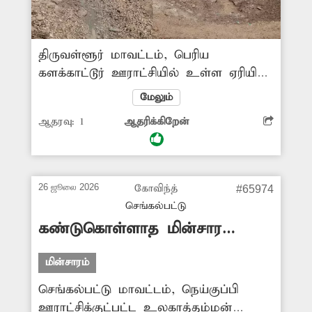
திருவள்ளூர் மாவட்டம், பெரிய
களக்காட்டூர் ஊராட்சியில் உள்ள ஏரியில்
மீன்கள் செத்து மிதந்தன. இதனால்
மேலும்
அந்தபகுதி முழுவதும் துர்நாற்றம்
ஆதரவு:
1
ஆதரிக்கிறேன்
வீசியது. இதுதொடர்பாக 'தினத்தந்தி'
புகார் பெட்டியில் செய்தி வெளியானது.
சம்பந்தப்பட்ட அதிகாரிகள் உடனடி
நடவடிக்கையாக ஏரியை சுத்தம்
26 ஜூலை 2026
கோவிந்த்
#65974
செய்தனர். உடனடி நடவடிக்கை எடுத்த
செங்கல்பட்டு
அதிகாரிகளுக்கும், அதற்கு தூண்டுதலாக
கண்டுகொள்ளாத மின்சார
நின்ற 'தினத்தந்தி' பத்திரிகைக்கும்
வாரியம்
அப்பகுதி பொதுமக்கள் பாராட்டை
மின்சாரம்
தெரிவித்துள்ளனர்.
செங்கல்பட்டு மாவட்டம், நெய்குப்பி
ஊராட்சிக்குட்பட்ட உலகாத்தம்மன்