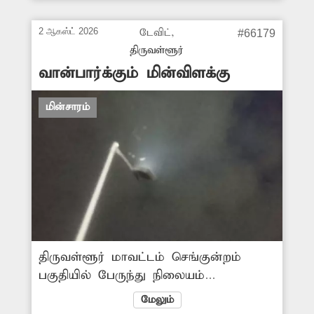
கடந்துசெல்கின்றனர். எனவே
சம்பந்தப்பட்ட அதிகாரிகள் வேகத்தடை
2 ஆகஸ்ட் 2026
டேவிட்,
#66179
அமைக்கவேண்டும்.
திருவள்ளூர்
வான்பார்க்கும் மின்விளக்கு
மின்சாரம்
திருவள்ளூர் மாவட்டம் செங்குன்றம்
பகுதியில் பேருந்து நிலையம்
புரனமைக்கப்படுகிறது. இதற்காக புழல்
மேலும்
ஏரிக்கரை அருகில் தற்காலிக பேருந்து