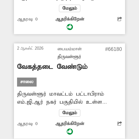
ஆனால், அந்த பஸ் நிறுத்தில், பஸ்கள்
மேலும்
சரிவர நிறுத்துவதில்லை. இதனால் அங்கு
ஆதரவு:
0
ஆதரிக்கிறேன்
பஸ் ஏற வரும் பயணிகள் நீண்ட நேரம்
காத்திருக்கும் அவல நிலை
ஏற்பட்டுள்ளது. எனவே சம்பந்தப்பட்ட
துறை அதிகாரிகள் விரைந்து நடவடிக்கை
2 ஆகஸ்ட் 2026
பையம்மாள்
#66180
எடுக்கவேண்டும் என அப்பகுதி மக்கள்
திருவள்ளூர்
எதிர்பார்க்கின்றனர்.
வேகத்தடை வேண்டும்
சாலை
திருவள்ளூர் மாவட்டம் பட்டாபிராம்
எம்.ஜி.ஆர் நகர் பகுதியில் உள்ள
தெருக்களில் வேகத்தடை இல்லை. அந்த
மேலும்
வழியாக செல்லும் வாகனங்கள் வேகமாக
ஆதரவு:
0
ஆதரிக்கிறேன்
செல்கின்றனர். இதனால் சாலையில்
செல்லும் மக்கள் அச்சத்துடனே